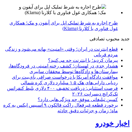
طرح اجاره به شرط تملیک اپل برای آیفون و مک؛ همکاری
غول فناوری با کلارنا (Klarna)
جدید
محبوب
تصادفی
قطع اینترنت در ایران؛ وقتی «امنیت» بهانه می‌شود و زندگی
مردم قربانی
پیرمان کردید؛ با اینترنت چه می‌کنید؟
هشدار جدی در لهستان؛ کشف رخنه امنیتی در فرودگاه‌ها،
بیمارستان‌ها و دادگاه‌ها توسط محققان سایبری
موافقت دادگاه آمریکا با درخواست صرافی بای‌بیت برای
ردیابی دارایی‌های هک ۱.۵ میلیارد دلاری کره شمالی
فرصت استثنایی: دریافت تخفیف ۴۰۰ دلاری بلیط کنفرانس
تک‌کرانچ دیسراپت ۲۰۲۶
کمپین تبلیغاتی موفق چه ویژگی‌هایی دارد؟
برخورد قطعه غیرفعال راکت فالکون ۹ اسپیس ایکس به کره
ماه؛ زمان و جزئیات دقیق حادثه
اخبار خودرو