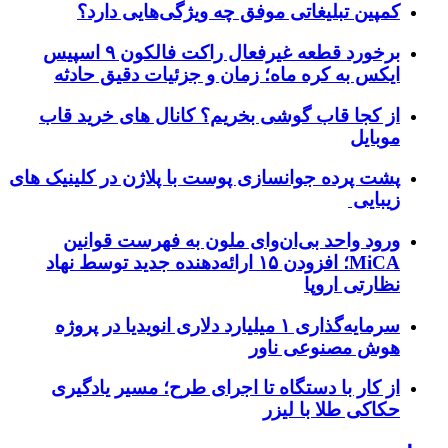
کمپین تبلیغاتی موفق چه ویژگی‌هایی دارد؟
برخورد قطعه غیرفعال راکت فالکون ۹ اسپیس
ایکس به کره ماه؛ زمان و جزئیات دقیق حادثه
از کجا قاب گوشی بخریم؟ کانال های خرید قاب
موبایل
پشت پرده جوانسازی پوست با پلاژن در کلینیک های
زیبایی
ورود واحد بی‌ان‌وای ملون به فهرست قوانین
MiCA؛ افزودن ۱۵ ارائه‌دهنده جدید توسط نهاد
نظارتی اروپا
سرمایه‌گذاری ۱ میلیارد دلاری انویدیا در پروژه
هوش مصنوعی ناور
از کار با دستگاه تا اجرای طرح؛ مسیر یادگیری
حکاکی طلا با لیزر