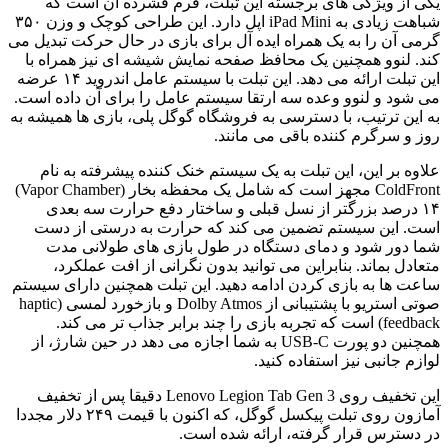
یکی از ویژگی های برجسته این تبلت، فرم فشرده آن است که
شباهت زیادی به iPad Mini اپل دارد. این طراحی کوچک و وزن ۳۵۰
گرمی آن را به یک همراه ایده آل برای بازی در حال حرکت تبدیل می
کند. لنوو همچنین یک محافظ صفحه نمایش شیشه ای نیز همراه با
این تبلت ارائه می دهد. این تبلت با سیستم عامل اندروید ۱۴ عرضه
می شود و لنوو وعده سه ارتقا سیستم عامل را برای آن داده است.
به این ترتیب، با دسترسی به فروشگاه گوگل پلی، بازی ها همیشه به
روز و سرگرم کننده باقی می مانند.
علاوه بر این، این تبلت به یک سیستم خنک کننده پیشرفته به نام
ColdFront مجهز است که شامل یک محفظه بخار (Vapor Chamber)
۱۴ درصد بزرگتر از نسل قبلی و ساختار دفع حرارت سه بعدی
است. این سیستم تضمین می کند که حرارت به درستی از دست
شما دور شود و دمای دستگاه در طول بازی های طولانی مدت
متعادل بماند. بنابراین می توانید بدون نگرانی از افت عملکرد،
ساعت ها به بازی کردن ادامه دهید. این تبلت همچنین دارای سیستم
صوتی استریو با پشتیبانی از Dolby Atmos و بازخورد لمسی (haptic
feedback) است که تجربه بازی را چند برابر جذاب تر می کند.
همچنین دو پورت USB-C به شما اجازه می دهد در حین شارژ، از
لوازم جانبی نیز استفاده کنید.
این تخفیف روی Lenovo Legion Tab Gen 3 دقیقا پس از تخفیف
آمازون روی تبلت پیکسل گوگل، که اکنون با قیمت ۲۴۹ دلار مجددا
در دسترس قرار گرفته، ارائه شده است.