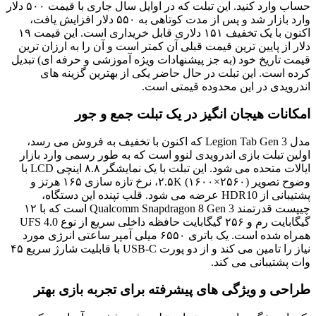
حساب وارد کنید. این تبلت که در اوایل سال جاری با قیمت ۵۰۰ دلار
وارد بازار شد و پس از مدت کوتاهی به ۵۵۰ دلار افزایش یافت،
اکنون با یک تخفیف ۱۵۱ دلاری قابل خریداری است. این قیمت ۱۹
دلار از پایین ترین قیمت قبلی آن کمتر است و آن را به ارزان ترین
قیمت تاریخ خود (به جز پیشنهادات ویژه آموزشی و حرفه ای) تبدیل
کرده است. این تبلت در حال حاضر یکی از بهترین گزینه های
اندرویدی در این محدوده قیمتی است.
امکانات هیجان انگیز در یک تبلت جمع و جور
مدل Legion Tab Gen 3 که اکنون با تخفیف به فروش می رسد،
اولین تبلت بازی اندرویدی لنوو است که به طور رسمی وارد بازار
ایالات متحده می شود. این تبلت با یک نمایشگر ۸.۸ اینچی LCD با
وضوح تصویر ۲.۵K (۱۶۰۰×۲۵۶۰)، نرخ تازه سازی ۱۶۵ هرتز و
پشتیبانی از HDR10 عرضه می شود. قلب تپنده این دستگاه،
چیپست قدرتمند Qualcomm Snapdragon 8 Gen 3 است که با ۱۲
گیگابایت رم و ۲۵۶ گیگابایت حافظه داخلی سریع از نوع UFS 4.0
همراه شده است. یک باتری ۶۵۵۰ میلی آمپر ساعتی انرژی مورد
نیاز را تامین می کند و از دو پورت USB-C با قابلیت شارژ سریع ۴۵
وات پشتیبانی می کند.
طراحی و ویژگی های پیشرفته برای تجربه بازی بهتر