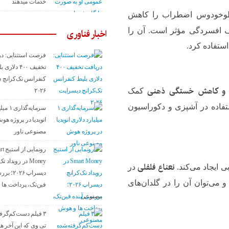
خدمات میدهند
طوخودوس اضطراب را کاهش
ف افسردگی مؤثر است. آن را
اخبار فناوری
ستفاده کرد.
فرصت استثنایی: در
تخفیف ۴۰۰ دلاری
کنفرانس تک‌کرانچ 
ه و کاهش خستگی ذهنی
کمک
۲۰۲۶
ستفاده در آشپزی و دکوراسیون
سرمایه‌گ
انویدیا در پروژه هو
مصنوعی ناور
رونمایی
Money در رویداد 
نعناع فلفلی
 ایجاد می‌کند.
در
دیسراپ ۰۲۶
ی‌توان آن را در گلدان‌های
فین‌تک، پرداخت‌ ها
مصنوعی
۳ فیلم دست‌کم‌گرفت
تی وی که این آخر هفت