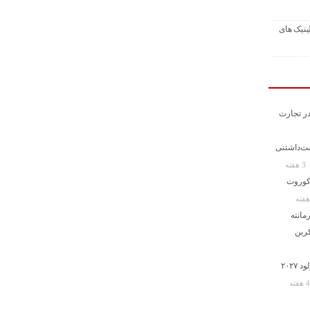
ینیک های
در تجارت
 و دوست‌داشتنی
3 هفته
کوروت
ی اوروس SE پرفورمانته
شاهکار جدید ژاپنی؛ رونمایی از هوندا پرلود ۲۰۲۷