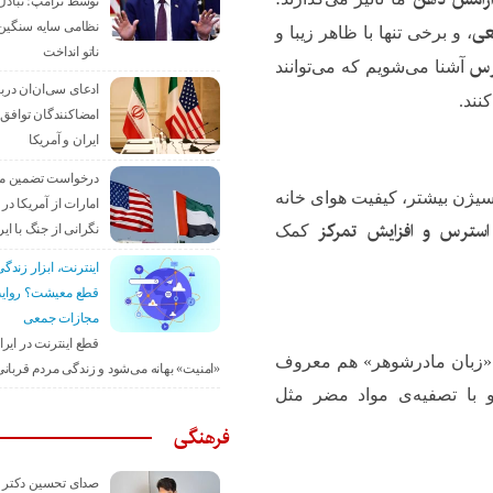
توسط ترامپ؛ تبادل
نظامی سایه سنگین 
عی
، و برخی تنها با ظاهر زیبا و
ناتو انداخت
رس
آشنا می‌شویم که می‌توانند
ادعای سی‌ان‌ان دربا
نند.
امضاکنندگان توافق 
ایران و آمریکا
درخواست تضمین م
سیژن بیشتر، کیفیت هوای خانه
امارات از آمریکا در 
سترس و افزایش تمرکز
نگرانی از جنگ با ایر
کمک
اینترنت، ابزار زندگی
قطع معیشت؟ روای
مجازات جمعی
قطع اینترنت در ایر
ه «زبان مادرشوهر» هم معروف
«امنیت» بهانه می‌شود و زندگی مردم قربان
 با تصفیه‌ی مواد مضر مثل
فرهنگی
صدای تحسین دکتر ا