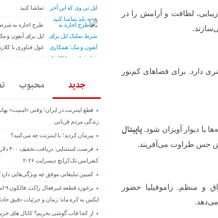
تماشا کنید
بایی، لطافت و آرامش را در
طرح اجاره به شرط
‌سازند.
اپل برای آیفون و م
غول فناوری با کلارنا (arna
نری دارد. برای فضاهای کم‌نور
جدید
محبوب
تص
قطع اینترنت در ایران؛ وقتی «امنیت» بهان
زندگی مردم قربانی
پاپیتال
ها یا دیوار آویزان شود.
پیرمان کردید؛ با اینترنت چه می‌کنید؟
رش حس طراوت می‌آفریند.
فرصت استثنایی: د
کنفرانس تک‌کرانچ دیسراپت ۲۰۲۶
کمپین تبلیغاتی موفق چه ویژگی‌هایی دارد؟
راق و منظم. زاموفیلیا حضور
برخورد قطعه 
ایکس به کره ماه؛ زمان و جزئیات دقیق حادث
ی‌دهد.
از کجا قاب گوشی بخریم؟ کانال های خری