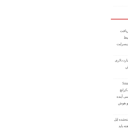
یافت
 بلیط
دیسراپت
ذاری ۱ میلیارد دلاری
ش
 از استیج Smart
تک‌کرانچ
۲؛ بررسی آینده
 و هوش
ه‌شده اپل
ه باید