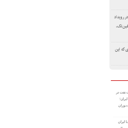
مایی از استیج Smart Money در رویداد
 آینده فین‌تک،
ی که این
 نفت در
ایران؛
 دوران
ا ایران