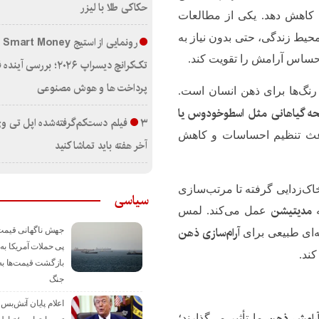
حکاکی طلا با لیزر
کاهش دهد. یکی از مطالعات
یط زندگی، حتی بدون نیاز به
رون
حساس آرامش را تقویت کند.
تک‌کرانچ دیسراپ ۲۰۲۶؛ بررسی
پرداخت‌ ها و هوش مصنوعی
 رنگ‌ها برای ذهن انسان است.
یحه گیاهانی مثل اسطوخودوس یا
۳ فیلم دست‌کم‌گرفته‌شده اپل تی و
باعث تنظیم احساسات و کاهش
آخر هفته باید تماشا کنید
اک‌زدایی گرفته تا مرتب‌سازی
سیاسی
مدیتیشن
ه
عمل می‌کند. لمس
آرام‌سازی ذهن
جهش ناگهانی قیمت
به‌ای طبیعی برای
پی حملات آمریکا به 
ند.
بازگشت قیمت‌ها به
جنگ
اعلام پایان آتش‌بس ب
رامش ذهن
ما تأثیر می‌گذارند؛