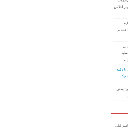
 حملات
بر اجلاس
ره
احتمالی
الی
سایه
ان
 یا دکمه
ت یک
ان؛ وقتی
ی
میر فیلی