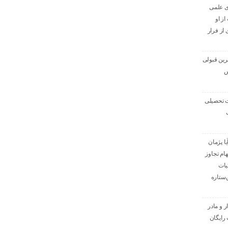
ای علمی
از او
ی از فرار
ترین قبولی
س
ت تحصیلی
ا پژمان
هام تجاوز
یات
‌ستاره
ر و مادر
رایگان