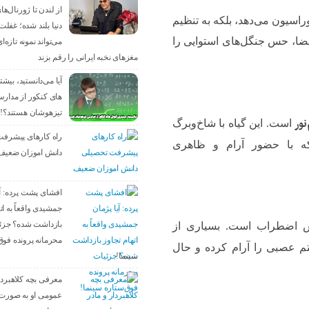
از لندن تا ژورنال‌ه
راسیون می‌دهد، بلکه به تنظیم
دنیا بلند شده؛ غفلت 
ضا، حس جنگل‌های استوایی را
می‌تواند نمونه تازه‌ا
مغزهای نخبه ایرانی را رقم بزند
آیا می‌دانستید، بیش
های کنکور از مدار
تیزهوشان هستند؟!
نور
است. این گیاه با شاخ‌وبرگ
راه کارهای پیشرف
بلکه با حضور آرام و ظاهری
دانش اموزان ضعیف
افشای پشت پرده: آی
جمشیدی واقعاً به ات
بازداشت شده؟ جزئ
هش اضطراب است. بسیاری از
محرمانه پرونده فوق
م عصبی را آرام کرده و حال
سینما!
معرفی بچه کلاهبردا
عمومی او به صورت 