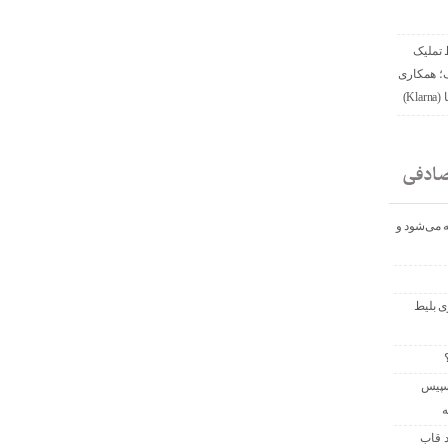
 تملیک
ک؛ همکاری
Kl)
ادفی
ه می‌شود و
ریافت تخفیف ۴۰۰ دلاری بلیط
غیرفعال راکت فالکون ۹ اسپیس
ه
د قاب