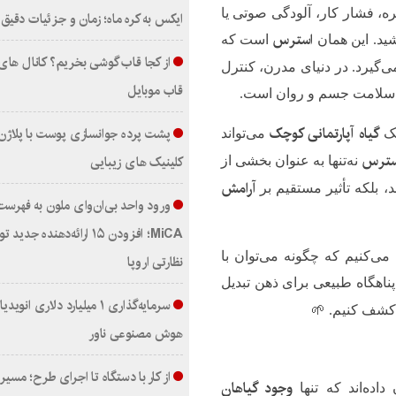
ه، فشار کار، آلودگی صوتی یا
ایکس به کره ماه؛ زمان و جزئیات دقیق 
استرس
ید. این همان
است که
از کجا قاب گوشی بخریم؟ کانال های
‌گیرد. در دنیای مدرن، کنترل
قاب موبایل
ظ سلامت جسم و روان است.
گیاه آپارتمانی کوچک
پشت پرده جوانسازی پوست با پلاژن
یک
می‌تواند
استرس
کلینیک های زیبایی
نه‌تنها به عنوان بخشی از
آرامش
د، بلکه تأثیر مستقیم بر
ورود واحد بی‌ان‌وای ملون به فهرست
MiCA؛ افزودن ۱۵ ارائه‌دهنده جد
ی‌کنیم که چگونه می‌توان با
نظارتی اروپا
پناهگاه طبیعی برای ذهن تبدیل
سرمایه‌گذاری ۱ میلیارد دلاری انو
ا کشف کنیم. 🌱
هوش مصنوعی ناور
از کار با دستگاه تا اجرای طرح؛ مسیر
وجود گیاهان
ده‌اند که تنها