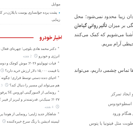
موبایل
پشت پرده جوانسازی پوست با پلاژن در کل
دان زیبا محدود نمی‌شود؛ محل
زیبایی
تأثیر روانی گیاهان
گی بر میزان
آشنا می‌شویم که کمک می‌کنند
اخبار خودرو
یطی آرام ببریم.
دکتر محمد هادی بلوچی؛ چهره‌ای فعال 
انرژی و خودرو
2 هفته
فیات توپولینو ۲۰۲۶؛ موش کوچک
ها تماس چشمی داریم، می‌تواند
با قیمت ۱۵,۰۰۰ دلار ارزش خرید دارد؟
احیای دنده دستی توسط فراری؛ چگونه 
هم می‌تواند این مسیر را دنبال کند؟
3 هفته
رونمایی از لامبورگین
ایجاد تمرکز
۲۰۲۷؛ سبک‌تر، قدرتمندتر و لبریز از فیبر کربن
ند اسطوخودوس
4 هفته
هنگام ورود
لیمیتد ادیشن با رنگ سرخ خیره‌کننده
4 هفته
وبت مثل فیتونیا یا پتوس