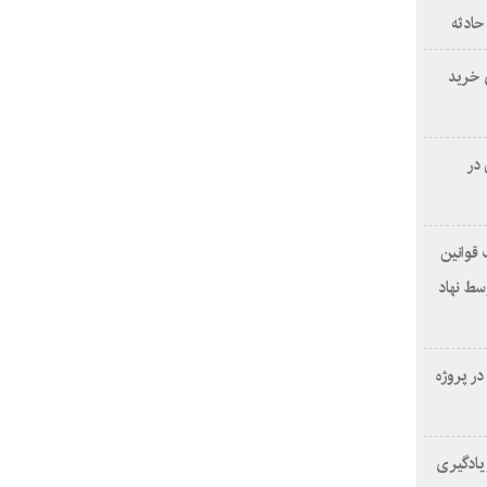
حادثه
 خرید
 در
 قوانین
ید توسط نهاد
یدیا در پروژه
 یادگیری