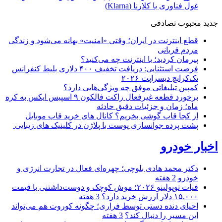
غول فناوری با کلارنا (Klarna)
جدید
محبوب
تصادفی
قطع اینترنت در ایران؛ وقتی «امنیت» بهانه می‌شود و زندگی
مردم قربانی
پیرمان کردید؛ با اینترنت چه می‌کنید؟
فرصت استثنایی: دریافت تخفیف ۴۰۰ دلاری بلیط کنفرانس
تک‌کرانچ دیسراپت ۲۰۲۶
کمپین تبلیغاتی موفق چه ویژگی‌هایی دارد؟
برخورد قطعه غیرفعال راکت فالکون ۹ اسپیس ایکس به کره
ماه؛ زمان و جزئیات دقیق حادثه
از کجا قاب گوشی بخریم؟ کانال های خرید قاب موبایل
پشت پرده جوانسازی پوست با پلاژن در کلینیک های زیبایی
اخبار خودرو
دکتر محمد هادی بلوچی؛ چهره‌ای فعال در تجارت انرژی و
خودرو
2 هفته
فیات توپولینو ۲۰۲۶؛ موش کوچک و دوست‌داشتنی با قیمت
۱۵,۰۰۰ دلار ارزش خرید دارد؟
3 هفته
احیای دنده دستی توسط فراری؛ چگونه کوروت هم می‌تواند
این مسیر را دنبال کند؟
3 هفته