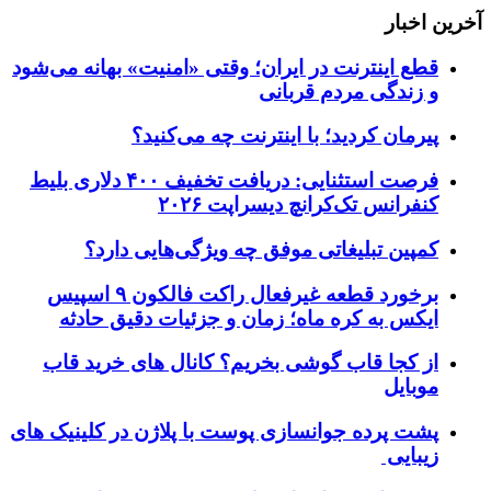
آخرین اخبار
قطع اینترنت در ایران؛ وقتی «امنیت» بهانه می‌شود
و زندگی مردم قربانی
پیرمان کردید؛ با اینترنت چه می‌کنید؟
فرصت استثنایی: دریافت تخفیف ۴۰۰ دلاری بلیط
کنفرانس تک‌کرانچ دیسراپت ۲۰۲۶
کمپین تبلیغاتی موفق چه ویژگی‌هایی دارد؟
برخورد قطعه غیرفعال راکت فالکون ۹ اسپیس
ایکس به کره ماه؛ زمان و جزئیات دقیق حادثه
از کجا قاب گوشی بخریم؟ کانال های خرید قاب
موبایل
پشت پرده جوانسازی پوست با پلاژن در کلینیک های
زیبایی