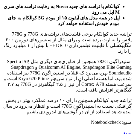
کوالکام با تراشه های جدید Nuvia به رقابت تراشه های سری
M اپل می رود
اپل در همه مدل های آیفون ۱۵ از مودم 5G کوالکام به جای
مودم خودش استفاده خواهد کرد
تراشه جدید کوالکام برخی قابلیت‌های تراشه‌های 778G و 778G
پلاس را به ارث برده است و برای مثال از سنسورهای دوربین ۲۰۰
مگاپیکسلی با قابلیت فیلمبرداری HDR10+ با بیش از ۱ میلیارد رنگ
را دارد.
اسنپدراگون 782G همچنین از فناوری‌های دیگری مثل Spectra ISP,
Qualcomm AI Engine, Snapdragon Elite Gaming و Snapdragon
Soundaudio بهره می‌برد که قبلا در اسنپدراگون 778G نیز استفاده
شده بود، اما هسته اصلی آن از نوع سریع‌تر Kryo 670 Prime است و
سرعت هسته Cortex-A78 آن نیز از ۲.۵ گیگاهرتز در 778G به ۲.۷
گیگاهرتز افزایش یافته است.
تراشه جدید کوالکام همچنین دارای ۱۰ درصد عملکرد بهتر در بخش
گرافیکی نسبت به اسنپدراگون 778G است و انتظار می‌رود در سال
آینده شاهد استفاده از آن در گوشی‌های اندرویدی باشیم.
منبع: Notebookcheck
منبع