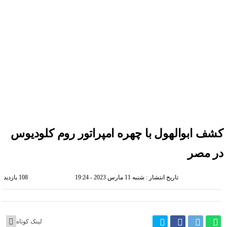
درباره ما
تماس با ما
پنجشنبه, ۱۵ مرداد , ۱۴۰۵
اخبار فناوری
اخبار شرکت ها
اخبار موبایل
کسب و کار
هوش مصنوعی
ارز دیجیتال
کشف ابوالهول با چهره امپراتور روم کلودیوس
در مصر
تاریخ انتشار : شنبه 11 مارس 2023 - 19:24
108 بازدید
لینک کوتاه