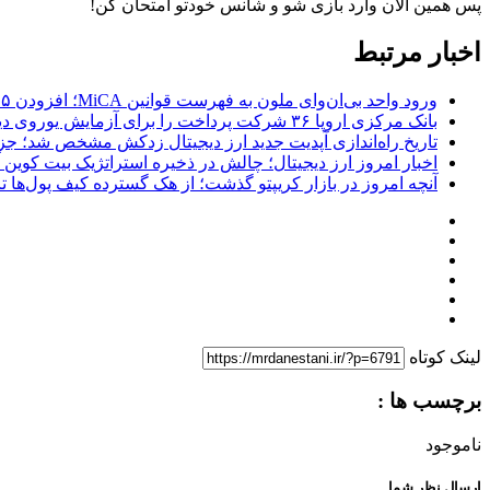
پس همین الان وارد بازی شو و شانس خودتو امتحان کن!
اخبار مرتبط
ورود واحد بی‌ان‌وای ملون به فهرست قوانین MiCA؛ افزودن ۱۵ ارائه‌دهنده جدید توسط نهاد نظارتی اروپا
بانک مرکزی اروپا ۳۶ شرکت پرداخت را برای آزمایش یوروی دیجیتال پیش از پایلوت ۲۰۲۷ انتخاب کرد
تاریخ راه‌اندازی آپدیت جدید ارز دیجیتال زدکش مشخص شد؛ جزئیات ار
اخبار امروز ارز دیجیتال؛ چالش در ذخیره استراتژیک بیت کوین آمر
آنچه امروز در بازار کریپتو گذشت؛ از هک گسترده کیف پول‌ها تا خروج ۱.۲ میلیارد دلاری 
لینک کوتاه
برچسب ها :
ناموجود
ارسال نظر شما