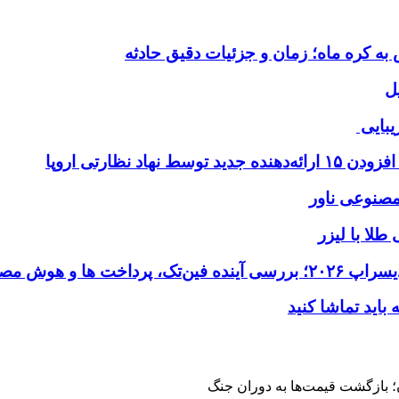
ل
یبایی
طلا با لیزر