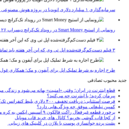
سرمایه‌گذاری ۱ میلیارد دلاری انویدیا در پروژه هوش مصنوعی ناور
رونمایی از استیج Smart Money در رویداد تک‌کرانچ دیسراپ ۲۰۲۶؛ بررسی آینده فین‌تک، پرداخت‌ ها و هوش مصنوعی
۳ فیلم دست‌کم‌گرفته‌شده اپل تی وی که این آخر هفته باید تماشا کنید
طرح اجاره به شرط تملیک اپل برای آیفون و مک؛ همکاری غول فناوری ب
جدید
محبوب
تصادفی
قطع اینترنت در ایران؛ وقتی «امنیت» بهانه می‌شود و زندگی مر
پیرمان کردید؛ با اینترنت چه می‌کنید؟
فرصت استثنایی: دریافت تخفیف ۴۰۰ دلاری بلیط کنفرانس تک‌کرانچ دیسراپت ۲۰۲۶
کمپین تبلیغاتی موفق چه ویژگی‌هایی دارد؟
برخورد قطعه غیرفعال راکت فالکون ۹ اسپیس ایکس به کره ماه؛ زمان و جزئیات دقیق حادثه
از کجا قاب گوشی بخریم؟ کانال های خرید قاب موبایل
پشت پرده جوانسازی پوست با پلاژن در کلینیک های زیبایی