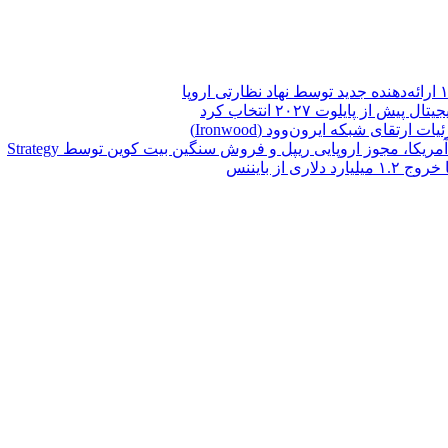
تقای شبکه ایرون‌وود (Ironwood)
یکا، مجوز اروپایی ریپل و فروش سنگین بیت کوین توسط Strategy
از بایننس