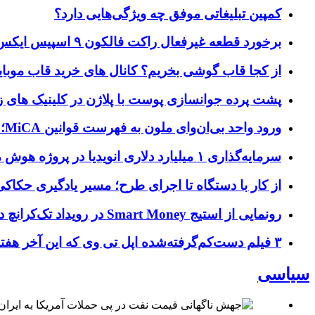
کمپین تبلیغاتی موفق چه ویژگی‌هایی دارد؟
برخورد قطعه غیرفعال راکت فالکون ۹ اسپیس ایکس به کره ماه؛ زمان و جزئیات دقیق حادثه
از کجا قاب گوشی بخریم؟ کانال های خرید قاب موبای
پشت پرده جوانسازی پوست با پلاژن در کلینیک های ز
ورود واحد بی‌ان‌وای ملون به فهرست قوانین MiCA؛ افزودن ۱۵ ارائه‌دهنده جدید توسط نهاد نظارتی اروپا
سرمایه‌گذاری ۱ میلیارد دلاری انویدیا در پروژه هوش مصنوعی ناور
از کار با دستگاه تا اجرای طرح؛ مسیر یادگیری حکاکی 
رونمایی از استیج Smart Money در رویداد تک‌کرانچ دیسراپ ۲۰۲۶؛ بررسی آینده فین‌تک، پرداخت‌ ها و هوش مصنوعی
۳ فیلم دست‌کم‌گرفته‌شده اپل تی وی که این آخر هفته باید تماشا کنید
سیاسی