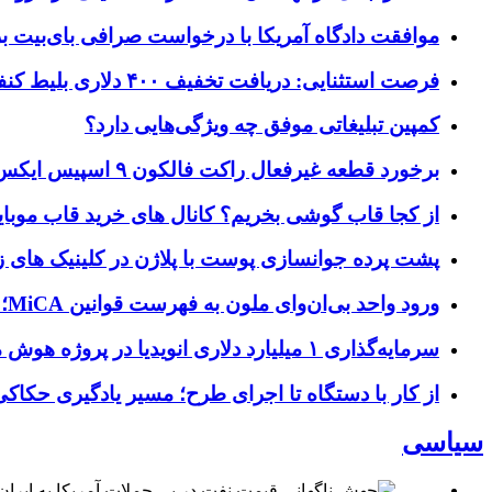
موافقت دادگاه آمریکا با درخواست صرافی بای‌بیت برای ردیابی دارایی‌ه
فرصت استثنایی: دریافت تخفیف ۴۰۰ دلاری بلیط کنفرانس تک‌کرانچ دیسراپت ۲۰۲۶
کمپین تبلیغاتی موفق چه ویژگی‌هایی دارد؟
برخورد قطعه غیرفعال راکت فالکون ۹ اسپیس ایکس به کره ماه؛ زمان و جزئیات دقیق حادثه
از کجا قاب گوشی بخریم؟ کانال های خرید قاب موبای
پشت پرده جوانسازی پوست با پلاژن در کلینیک های ز
ورود واحد بی‌ان‌وای ملون به فهرست قوانین MiCA؛ افزودن ۱۵ ارائه‌دهنده جدید توسط نهاد نظارتی اروپا
سرمایه‌گذاری ۱ میلیارد دلاری انویدیا در پروژه هوش مصنوعی ناور
از کار با دستگاه تا اجرای طرح؛ مسیر یادگیری حکاکی 
سیاسی