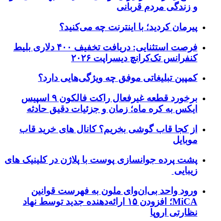
و زندگی مردم قربانی
پیرمان کردید؛ با اینترنت چه می‌کنید؟
فرصت استثنایی: دریافت تخفیف ۴۰۰ دلاری بلیط
کنفرانس تک‌کرانچ دیسراپت ۲۰۲۶
کمپین تبلیغاتی موفق چه ویژگی‌هایی دارد؟
برخورد قطعه غیرفعال راکت فالکون ۹ اسپیس
ایکس به کره ماه؛ زمان و جزئیات دقیق حادثه
از کجا قاب گوشی بخریم؟ کانال های خرید قاب
موبایل
پشت پرده جوانسازی پوست با پلاژن در کلینیک های
زیبایی
ورود واحد بی‌ان‌وای ملون به فهرست قوانین
MiCA؛ افزودن ۱۵ ارائه‌دهنده جدید توسط نهاد
نظارتی اروپا