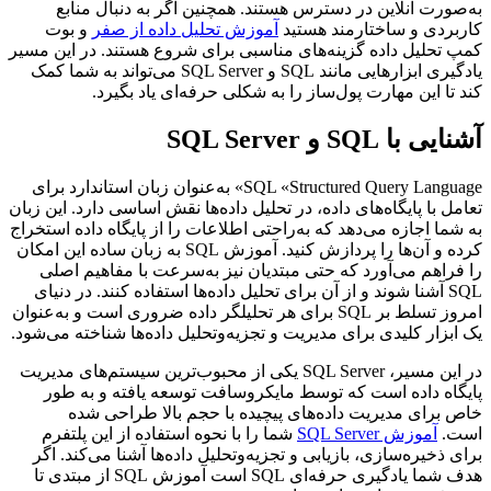
به‌صورت آنلاین در دسترس هستند. همچنین اگر به دنبال منابع
کاربردی و ساختارمند هستید
آموزش تحلیل داده از صفر
و بوت
کمپ تحلیل داده گزینه‌های مناسبی برای شروع هستند. در این مسیر
یادگیری ابزارهایی مانند SQL و SQL Server می‌تواند به شما کمک
کند تا این مهارت پول‌ساز را به شکلی حرفه‌ای یاد بگیرد.
آشنایی با SQL و SQL Server
SQL «Structured Query Language» به‌عنوان زبان استاندارد برای
تعامل با پایگاه‌های داده، در تحلیل داده‌ها نقش اساسی دارد. این زبان
به شما اجازه می‌دهد که به‌راحتی اطلاعات را از پایگاه داده استخراج
کرده و آن‌ها را پردازش کنید. آموزش SQL به زبان ساده این امکان
را فراهم می‌آورد که حتی مبتدیان نیز به‌سرعت با مفاهیم اصلی
SQL آشنا شوند و از آن برای تحلیل داده‌ها استفاده کنند. در دنیای
امروز تسلط بر SQL برای هر تحلیلگر داده ضروری است و به‌عنوان
یک ابزار کلیدی برای مدیریت و تجزیه‌وتحلیل داده‌ها شناخته می‌شود.
در این مسیر، SQL Server یکی از محبوب‌ترین سیستم‌های مدیریت
پایگاه داده است که توسط مایکروسافت توسعه یافته و به طور
خاص برای مدیریت داده‌های پیچیده با حجم بالا طراحی شده
است.
آموزش SQL Server
شما را با نحوه استفاده از این پلتفرم
برای ذخیره‌سازی، بازیابی و تجزیه‌وتحلیل داده‌ها آشنا می‌کند. اگر
هدف شما یادگیری حرفه‌ای SQL است آموزش SQL از مبتدی تا