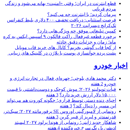
قطع اینترنت در ایران؛ وقتی «امنیت» بهانه می‌شود و زندگی
مردم قربانی
پیرمان کردید؛ با اینترنت چه می‌کنید؟
فرصت استثنایی: دریافت تخفیف ۴۰۰ دلاری بلیط کنفرانس
تک‌کرانچ دیسراپت ۲۰۲۶
کمپین تبلیغاتی موفق چه ویژگی‌هایی دارد؟
برخورد قطعه غیرفعال راکت فالکون ۹ اسپیس ایکس به کره
ماه؛ زمان و جزئیات دقیق حادثه
از کجا قاب گوشی بخریم؟ کانال های خرید قاب موبایل
پشت پرده جوانسازی پوست با پلاژن در کلینیک های زیبایی
اخبار خودرو
دکتر محمد هادی بلوچی؛ چهره‌ای فعال در تجارت انرژی و
خودرو
2 هفته
فیات توپولینو ۲۰۲۶؛ موش کوچک و دوست‌داشتنی با قیمت
۱۵,۰۰۰ دلار ارزش خرید دارد؟
3 هفته
احیای دنده دستی توسط فراری؛ چگونه کوروت هم می‌تواند
این مسیر را دنبال کند؟
3 هفته
رونمایی از لامبورگینی اوروس SE پرفورمانته ۲۰۲۷؛ سبک‌تر،
قدرتمندتر و لبریز از فیبر کربن
3 هفته
شاهکار جدید ژاپنی؛ رونمایی از هوندا پرلود ۲۰۲۷ لیمیتد
ادیشن با رنگ سرخ خیره‌کننده
4 هفته