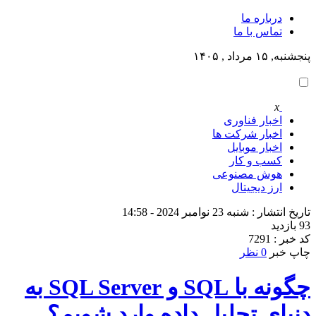
درباره ما
تماس با ما
پنجشنبه, ۱۵ مرداد , ۱۴۰۵
x
اخبار فناوری
اخبار شرکت ها
اخبار موبایل
کسب و کار
هوش مصنوعی
ارز دیجیتال
تاریخ انتشار : شنبه 23 نوامبر 2024 - 14:58
93 بازدید
کد خبر : 7291
چاپ خبر
0 نظر
چگونه با SQL و SQL Server به
دنیای تحلیل داده وارد شویم؟