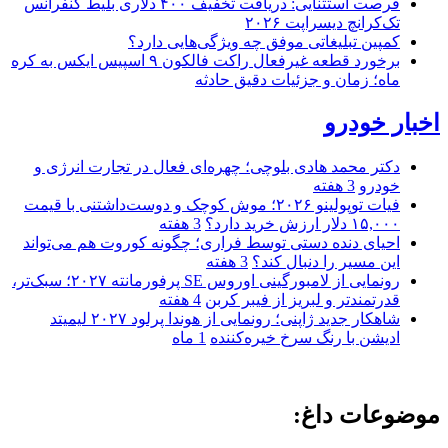
فرصت استثنایی: دریافت تخفیف ۴۰۰ دلاری بلیط کنفرانس
تک‌کرانچ دیسراپت ۲۰۲۶
کمپین تبلیغاتی موفق چه ویژگی‌هایی دارد؟
برخورد قطعه غیرفعال راکت فالکون ۹ اسپیس ایکس به کره
ماه؛ زمان و جزئیات دقیق حادثه
اخبار خودرو
دکتر محمد هادی بلوچی؛ چهره‌ای فعال در تجارت انرژی و
خودرو
3 هفته
فیات توپولینو ۲۰۲۶؛ موش کوچک و دوست‌داشتنی با قیمت
۱۵,۰۰۰ دلار ارزش خرید دارد؟
3 هفته
احیای دنده دستی توسط فراری؛ چگونه کوروت هم می‌تواند
این مسیر را دنبال کند؟
3 هفته
رونمایی از لامبورگینی اوروس SE پرفورمانته ۲۰۲۷؛ سبک‌تر،
قدرتمندتر و لبریز از فیبر کربن
4 هفته
شاهکار جدید ژاپنی؛ رونمایی از هوندا پرلود ۲۰۲۷ لیمیتد
ادیشن با رنگ سرخ خیره‌کننده
1 ماه
موضوعات داغ: