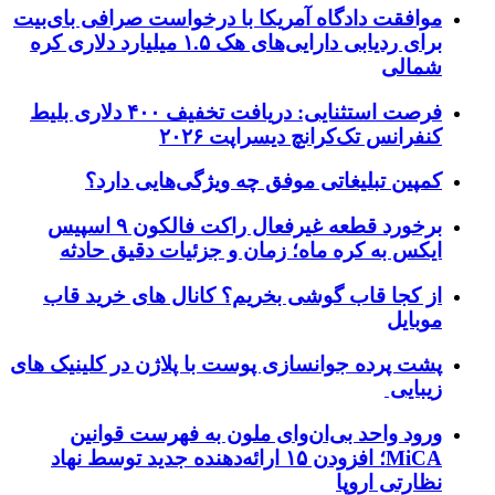
موافقت دادگاه آمریکا با درخواست صرافی بای‌بیت
برای ردیابی دارایی‌های هک ۱.۵ میلیارد دلاری کره
شمالی
فرصت استثنایی: دریافت تخفیف ۴۰۰ دلاری بلیط
کنفرانس تک‌کرانچ دیسراپت ۲۰۲۶
کمپین تبلیغاتی موفق چه ویژگی‌هایی دارد؟
برخورد قطعه غیرفعال راکت فالکون ۹ اسپیس
ایکس به کره ماه؛ زمان و جزئیات دقیق حادثه
از کجا قاب گوشی بخریم؟ کانال های خرید قاب
موبایل
پشت پرده جوانسازی پوست با پلاژن در کلینیک های
زیبایی
ورود واحد بی‌ان‌وای ملون به فهرست قوانین
MiCA؛ افزودن ۱۵ ارائه‌دهنده جدید توسط نهاد
نظارتی اروپا