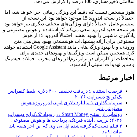
سلامتی ذخیره‌سازی، 100 درصد را گزارش می‌دهد.
هنوز مشخص نیست که دقیقاً این ویژگی زمانی اجرا خواهد شد، اما
احتمالاً در نسخه اندروید 15 موجود خواهد بود. این نسخه از
سیستم‌عامل احتمالاً دارای ویژگی‌های مختلف دیگری نیز خواهد بود.
هر نسخه جدید اندروید سعی می‌کند که استفاده از هوش مصنوعی و
یادگیری ماشینی را بهبود بخشد. احتمالاً اندروید 15 از هوش
مصنوعی برای ارائه پیشنهادات هوشمندتر، بهبود پیش‌بینی متن
ورودی، و یا بهبود ویژگی‌هایی مانند Google Assistant استفاده خواهد
کرد. همچنین ممکن است ویژگی‌ها و بهبودهای جدیدی برای
محافظت از کاربران در برابر نرم‌افزارهای مخرب، حملات فیشینگ،
و سایر تهدیدات امنیتی ارائه شود.
اخبار مرتبط
فرصت استثنایی: دریافت تخفیف ۴۰۰ دلاری بلیط کنفرانس
تک‌کرانچ دیسراپت ۲۰۲۶
سرمایه‌گذاری ۱ میلیارد دلاری انویدیا در پروژه هوش
مصنوعی ناور
رونمایی از استیج Smart Money در رویداد تک‌کرانچ دیسراپ
۲۰۲۶؛ بررسی آینده فین‌تک، پرداخت‌ ها و هوش مصنوعی
۳ فیلم دست‌کم‌گرفته‌شده اپل تی وی که این آخر هفته باید
تماشا کنید