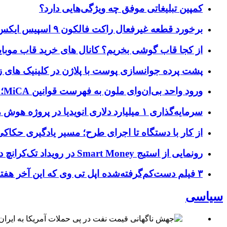
کمپین تبلیغاتی موفق چه ویژگی‌هایی دارد؟
برخورد قطعه غیرفعال راکت فالکون ۹ اسپیس ایکس به کره ماه؛ زمان و جزئیات دقیق حادثه
از کجا قاب گوشی بخریم؟ کانال های خرید قاب موبای
پشت پرده جوانسازی پوست با پلاژن در کلینیک های ز
ورود واحد بی‌ان‌وای ملون به فهرست قوانین MiCA؛ افزودن ۱۵ ارائه‌دهنده جدید توسط نهاد نظارتی اروپا
سرمایه‌گذاری ۱ میلیارد دلاری انویدیا در پروژه هوش مصنوعی ناور
از کار با دستگاه تا اجرای طرح؛ مسیر یادگیری حکاکی 
رونمایی از استیج Smart Money در رویداد تک‌کرانچ دیسراپ ۲۰۲۶؛ بررسی آینده فین‌تک، پرداخت‌ ها و هوش مصنوعی
۳ فیلم دست‌کم‌گرفته‌شده اپل تی وی که این آخر هفته باید تماشا کنید
سیاسی