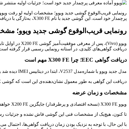
پرچمدار خود است. این گوشی جدید با نام X300 FE، به‌تازگی با دریافت گواهی‌های کلیدی، در آستانه رونمایی رسمی قرار گرفته است. دریافت
رونمایی قریب‌الوقوع گوشی جدید ویوو؛ مشخص
دریافت گواهی‌های کلیدی، در آستانه رونمایی رسمی قرار گرفته است
دریافت گواهی EEC؛ چرا X300 FE مهم است
مدل جدید ویوو با شماره‌مدل V2537، ابتدا در دیتابیس IMEI دیده شد و اکنون با دریافت تأییدیه‌ی EEC (کمیسیون اقتصادی اوراسیا) یک گام دیگر به بازار نزدیک شده است.
دریافت این گواهی به طور معمول نشان‌دهنده‌ی این است که گوشی X300 FE به‌زودی راهی بازار اروپا خواهد شد؛ مسیری که نسل قبلی این گوشی نیز آن را پیمود.
مشخصات و زمان عرضه
ویوو X300 FE (نسخه اقتصادی و پرطرفدار) جایگزین X200 FE خواهد شد.
تا کنون، هیچ‌یک از مشخصات فنی این گوشی فاش نشده و جزئیات رس