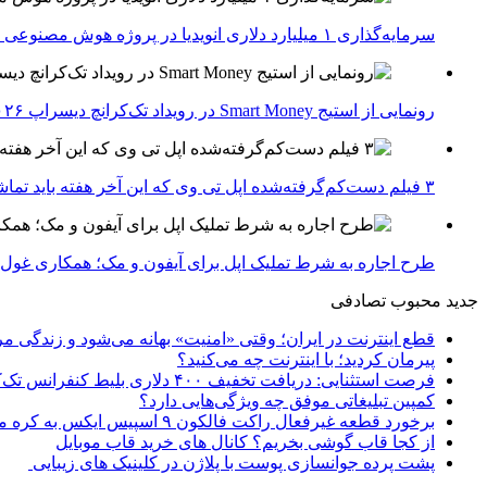
سرمایه‌گذاری ۱ میلیارد دلاری انویدیا در پروژه هوش مصنوعی ناور
رونمایی از استیج Smart Money در رویداد تک‌کرانچ دیسراپ ۲۰۲۶؛ بررسی آینده فین‌تک، پرداخت‌ ها و هوش مصنوعی
۳ فیلم دست‌کم‌گرفته‌شده اپل تی وی که این آخر هفته باید تماشا کنید
طرح اجاره به شرط تملیک اپل برای آیفون و مک؛ همکاری غول فناوری ب
جدید
محبوب
تصادفی
قطع اینترنت در ایران؛ وقتی «امنیت» بهانه می‌شود و زندگی مر
پیرمان کردید؛ با اینترنت چه می‌کنید؟
فرصت استثنایی: دریافت تخفیف ۴۰۰ دلاری بلیط کنفرانس تک‌کرانچ دیسراپت ۲۰۲۶
کمپین تبلیغاتی موفق چه ویژگی‌هایی دارد؟
برخورد قطعه غیرفعال راکت فالکون ۹ اسپیس ایکس به کره ماه؛ زمان و جزئیات دقیق حادثه
از کجا قاب گوشی بخریم؟ کانال های خرید قاب موبایل
پشت پرده جوانسازی پوست با پلاژن در کلینیک های زیبایی