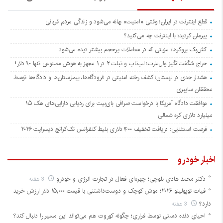
قطع اینترنت در ایران؛ وقتی «امنیت» بهانه می‌شود و زندگی مردم قربانی
پیرمان کردید؛ با اینترنت چه می‌کنید؟
کش‌بک بروکرها؛ مزیتی که در معاملات پرحجم بیشتر دیده می‌شود
حراج شگفت‌انگیز وال‌مارت؛ لپ‌تاپ و تبلت ۲ در ۱ مجهز به هوش مصنوعی تنها ۹۰ دلار!
هشدار جدی در لهستان؛ کشف رخنه امنیتی در فرودگاه‌ها، بیمارستان‌ها و دادگاه‌ها توسط
محققان سایبری
موافقت دادگاه آمریکا با درخواست صرافی بای‌بیت برای ردیابی دارایی‌های هک ۱.۵
میلیارد دلاری کره شمالی
فرصت استثنایی: دریافت تخفیف ۴۰۰ دلاری بلیط کنفرانس تک‌کرانچ دیسراپت ۲۰۲۶
اخبار خودرو
دکتر محمد هادی بلوچی؛ چهره‌ای فعال در تجارت انرژی و خودرو
3 هفته
فیات توپولینو ۲۰۲۶؛ موش کوچک و دوست‌داشتنی با قیمت ۱۵,۰۰۰ دلار ارزش خرید
دارد؟
3 هفته
احیای دنده دستی توسط فراری؛ چگونه کوروت هم می‌تواند این مسیر را دنبال کند؟