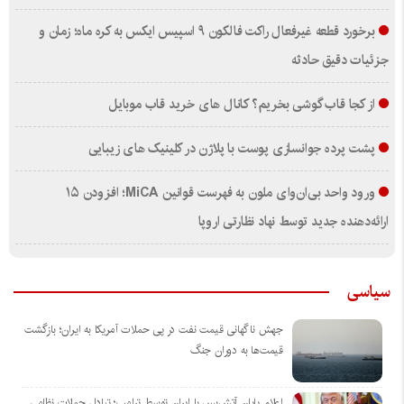
برخورد قطعه غیرفعال راکت فالکون ۹ اسپیس ایکس به کره ماه؛ زمان و
جزئیات دقیق حادثه
از کجا قاب گوشی بخریم؟ کانال های خرید قاب موبایل
پشت پرده جوانسازی پوست با پلاژن در کلینیک های زیبایی
ورود واحد بی‌ان‌وای ملون به فهرست قوانین MiCA؛ افزودن ۱۵
ارائه‌دهنده جدید توسط نهاد نظارتی اروپا
سیاسی
جهش ناگهانی قیمت نفت در پی حملات آمریکا به ایران؛ بازگشت
قیمت‌ها به دوران جنگ
اعلام پایان آتش‌بس با ایران توسط ترامپ؛ تبادل حملات نظامی