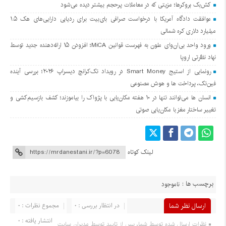
کش‌بک بروکرها؛ مزیتی که در معاملات پرحجم بیشتر دیده می‌شود
موافقت دادگاه آمریکا با درخواست صرافی بای‌بیت برای ردیابی دارایی‌های هک ۱.۵
میلیارد دلاری کره شمالی
ورود واحد بی‌ان‌وای ملون به فهرست قوانین MiCA؛ افزودن ۱۵ ارائه‌دهنده جدید توسط
نهاد نظارتی اروپا
رونمایی از استیج Smart Money در رویداد تک‌کرانچ دیسراپ ۲۰۲۶؛ بررسی آینده
فین‌تک، پرداخت‌ ها و هوش مصنوعی
انسان‌ ها می‌توانند تنها در ۱۰ هفته مکان‌یابی با پژواک را بیاموزند؛ کشف بازسیم‌کشی و
تغییر ساختار مغز با مکان‌یابی صوتی
لینک کوتاه
برچسب ها :
ناموجود
ارسال نظر شما
در انتظار بررسی : 0
مجموع نظرات : 0
انتشار یافته : 0
نظرات ارسال شده توسط شما، پس از تایید توسط مدیران سایت