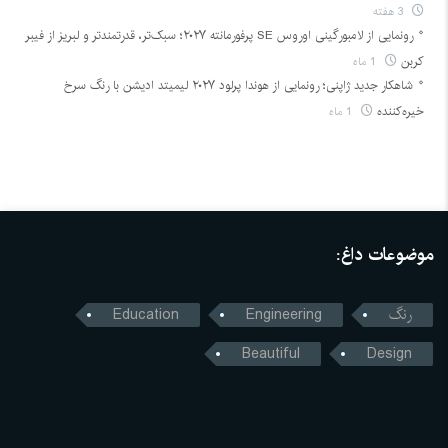
3 هفته
رونمایی از لامبورگینی اوروس SE پرفورمانته ۲۰۲۷؛ سبک‌تر، قدرتمندتر و لبریز از فیبر
کربن
1 ماه
شاهکار جدید ژاپنی؛ رونمایی از هوندا پرلود ۲۰۲۷ لیمیتد ادیشن با رنگ سرخ
خیره‌کننده
1 ماه
موضوعات داغ:
رنگ
Engineering
Education
Beautiful
Design