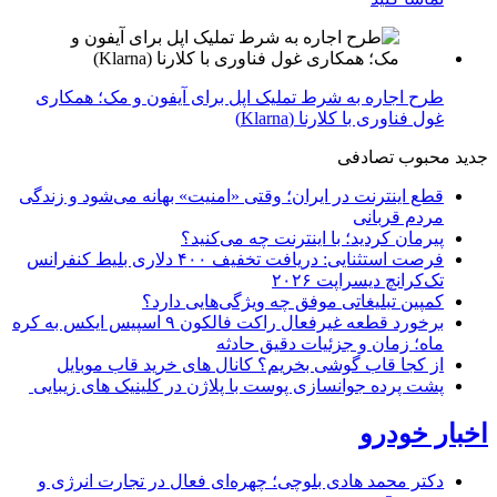
طرح اجاره به شرط تملیک اپل برای آیفون و مک؛ همکاری
غول فناوری با کلارنا (Klarna)
جدید
محبوب
تصادفی
قطع اینترنت در ایران؛ وقتی «امنیت» بهانه می‌شود و زندگی
مردم قربانی
پیرمان کردید؛ با اینترنت چه می‌کنید؟
فرصت استثنایی: دریافت تخفیف ۴۰۰ دلاری بلیط کنفرانس
تک‌کرانچ دیسراپت ۲۰۲۶
کمپین تبلیغاتی موفق چه ویژگی‌هایی دارد؟
برخورد قطعه غیرفعال راکت فالکون ۹ اسپیس ایکس به کره
ماه؛ زمان و جزئیات دقیق حادثه
از کجا قاب گوشی بخریم؟ کانال های خرید قاب موبایل
پشت پرده جوانسازی پوست با پلاژن در کلینیک های زیبایی
اخبار خودرو
دکتر محمد هادی بلوچی؛ چهره‌ای فعال در تجارت انرژی و