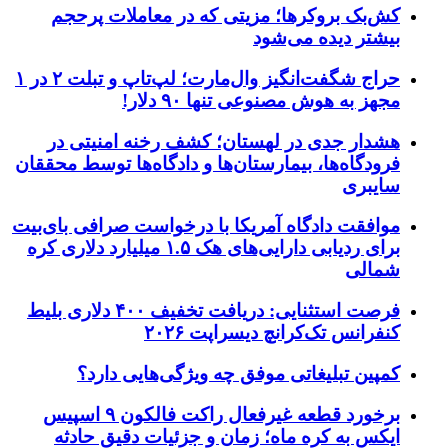
کش‌بک بروکرها؛ مزیتی که در معاملات پرحجم
بیشتر دیده می‌شود
حراج شگفت‌انگیز وال‌مارت؛ لپ‌تاپ و تبلت ۲ در ۱
مجهز به هوش مصنوعی تنها ۹۰ دلار!
هشدار جدی در لهستان؛ کشف رخنه امنیتی در
فرودگاه‌ها، بیمارستان‌ها و دادگاه‌ها توسط محققان
سایبری
موافقت دادگاه آمریکا با درخواست صرافی بای‌بیت
برای ردیابی دارایی‌های هک ۱.۵ میلیارد دلاری کره
شمالی
فرصت استثنایی: دریافت تخفیف ۴۰۰ دلاری بلیط
کنفرانس تک‌کرانچ دیسراپت ۲۰۲۶
کمپین تبلیغاتی موفق چه ویژگی‌هایی دارد؟
برخورد قطعه غیرفعال راکت فالکون ۹ اسپیس
ایکس به کره ماه؛ زمان و جزئیات دقیق حادثه