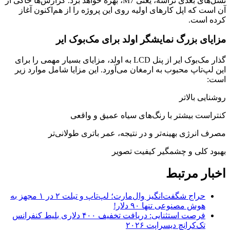
نسل‌های بعدی تراشه، یعنی M7، بهره خواهد برد. گزارش‌ها حاکی از
آن است که اپل کارهای اولیه روی این پروژه را از هم‌اکنون آغاز
کرده است.
مزایای بزرگ نمایشگر اولد برای مک‌بوک ایر
گذار مک‌بوک ایر از پنل LCD به اولد، مزایای بسیار مهمی را برای
این لپ‌تاپ محبوب به ارمغان می‌آورد. این مزایا شامل موارد زیر
است:
روشنایی بالاتر
کنتراست بیشتر با رنگ‌های سیاه عمیق و واقعی
مصرف انرژی بهینه‌تر و در نتیجه، عمر باتری طولانی‌تر
بهبود کلی و چشمگیر کیفیت تصویر
اخبار مرتبط
حراج شگفت‌انگیز وال‌مارت؛ لپ‌تاپ و تبلت ۲ در ۱ مجهز به
هوش مصنوعی تنها ۹۰ دلار!
فرصت استثنایی: دریافت تخفیف ۴۰۰ دلاری بلیط کنفرانس
تک‌کرانچ دیسراپت ۲۰۲۶