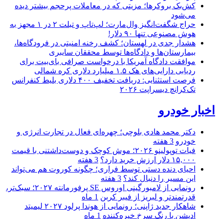
کش‌بک بروکرها؛ مزیتی که در معاملات پرحجم بیشتر دیده
می‌شود
حراج شگفت‌انگیز وال‌مارت؛ لپ‌تاپ و تبلت ۲ در ۱ مجهز به
هوش مصنوعی تنها ۹۰ دلار!
هشدار جدی در لهستان؛ کشف رخنه امنیتی در فرودگاه‌ها،
بیمارستان‌ها و دادگاه‌ها توسط محققان سایبری
موافقت دادگاه آمریکا با درخواست صرافی بای‌بیت برای
ردیابی دارایی‌های هک ۱.۵ میلیارد دلاری کره شمالی
فرصت استثنایی: دریافت تخفیف ۴۰۰ دلاری بلیط کنفرانس
تک‌کرانچ دیسراپت ۲۰۲۶
اخبار خودرو
دکتر محمد هادی بلوچی؛ چهره‌ای فعال در تجارت انرژی و
خودرو
3 هفته
فیات توپولینو ۲۰۲۶؛ موش کوچک و دوست‌داشتنی با قیمت
۱۵,۰۰۰ دلار ارزش خرید دارد؟
3 هفته
احیای دنده دستی توسط فراری؛ چگونه کوروت هم می‌تواند
این مسیر را دنبال کند؟
3 هفته
رونمایی از لامبورگینی اوروس SE پرفورمانته ۲۰۲۷؛ سبک‌تر،
قدرتمندتر و لبریز از فیبر کربن
1 ماه
شاهکار جدید ژاپنی؛ رونمایی از هوندا پرلود ۲۰۲۷ لیمیتد
ادیشن با رنگ سرخ خیره‌کننده
1 ماه