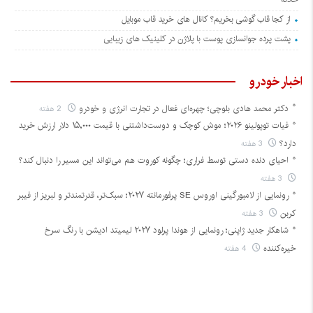
از کجا قاب گوشی بخریم؟ کانال های خرید قاب موبایل
پشت پرده جوانسازی پوست با پلاژن در کلینیک های زیبایی
اخبار خودرو
دکتر محمد هادی بلوچی؛ چهره‌ای فعال در تجارت انرژی و خودرو
2 هفته
فیات توپولینو ۲۰۲۶؛ موش کوچک و دوست‌داشتنی با قیمت ۱۵,۰۰۰ دلار ارزش خرید
دارد؟
3 هفته
احیای دنده دستی توسط فراری؛ چگونه کوروت هم می‌تواند این مسیر را دنبال کند؟
3 هفته
رونمایی از لامبورگینی اوروس SE پرفورمانته ۲۰۲۷؛ سبک‌تر، قدرتمندتر و لبریز از فیبر
کربن
3 هفته
شاهکار جدید ژاپنی؛ رونمایی از هوندا پرلود ۲۰۲۷ لیمیتد ادیشن با رنگ سرخ
خیره‌کننده
4 هفته