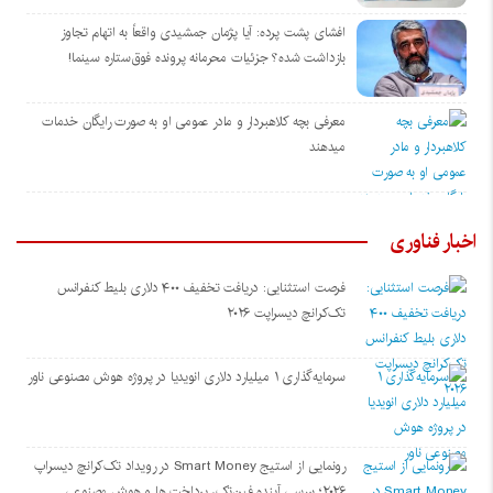
افشای پشت پرده: آیا پژمان جمشیدی واقعاً به اتهام تجاوز
بازداشت شده؟ جزئیات محرمانه پرونده فوق‌ستاره سینما!
معرفی بچه کلاهبردار و مادر عمومی او به صورت رایگان خدمات
میدهند
اخبار فناوری
فرصت استثنایی: دریافت تخفیف ۴۰۰ دلاری بلیط کنفرانس
تک‌کرانچ دیسراپت ۲۰۲۶
سرمایه‌گذاری ۱ میلیارد دلاری انویدیا در پروژه هوش مصنوعی ناور
رونمایی از استیج Smart Money در رویداد تک‌کرانچ دیسراپ
۲۰۲۶؛ بررسی آینده فین‌تک، پرداخت‌ ها و هوش مصنوعی