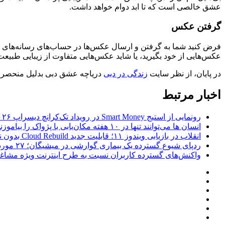
عشق خالصی است که تا ابد دوام خواهد داشت.
گرفتن عکس‌
فرض کنید شما به گرفتن و ارسال عکس‌ها در حساب‌های رسانه‌های اج
عکس‌هایی از خود بگیرید، یا شاید عکس‌هایی متفاوت از زیبایی طبیعت 
در پایان، از نظر سایت
زندگی در دبی
دریاچه عشق دبی بدلیل منحصر به 
اخبار مرتبط
رونمایی از استیج Smart Money در رویداد تک‌کرانچ دیسراپ ۲۰۲۶؛ بررسی آینده فین‌تک، پرداخت‌ ها و هوش مصنوعی
انسان‌ ها می‌توانند تنها در ۱۰ هفته مکان‌یابی با پژواک را بیاموزند؛ کشف بازسیم‌کشی و تغییر ساختار مغز با مکان‌یابی صوتی
انقلاب در بازیابی ویندوز ۱۱؛ قابلیت جدید Cloud Rebuild بدون نیاز به فلش USB سیستم‌عامل را نصب می‌کند
ردپای شیوع گسترده یک بیماری گوارشی در میشیگان؛ ۲۷ مورد مشکوک به سیکلوسپوریازیس در شهرستان وین
واکنش‌های گسترده کاربران نسبت به طرح اینترنت ویژه مشا