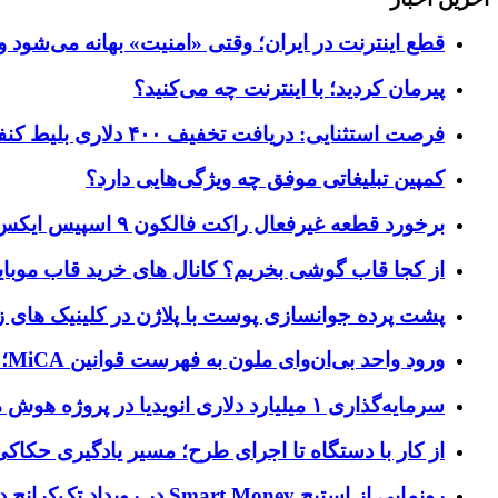
قطع اینترنت در ایران؛ وقتی «امنیت» بهانه می‌شود و
پیرمان کردید؛ با اینترنت چه می‌کنید؟
فرصت استثنایی: دریافت تخفیف ۴۰۰ دلاری بلیط کنفرانس تک‌کرانچ دیسراپت ۲۰۲۶
کمپین تبلیغاتی موفق چه ویژگی‌هایی دارد؟
برخورد قطعه غیرفعال راکت فالکون ۹ اسپیس ایکس به کره ماه؛ زمان و جزئیات دقیق حادثه
از کجا قاب گوشی بخریم؟ کانال های خرید قاب موبای
پشت پرده جوانسازی پوست با پلاژن در کلینیک های ز
ورود واحد بی‌ان‌وای ملون به فهرست قوانین MiCA؛ افزودن ۱۵ ارائه‌دهنده جدید توسط نهاد نظارتی اروپا
سرمایه‌گذاری ۱ میلیارد دلاری انویدیا در پروژه هوش مصنوعی ناور
از کار با دستگاه تا اجرای طرح؛ مسیر یادگیری حکاکی 
رونمایی از استیج Smart Money در رویداد تک‌کرانچ دیسراپ ۲۰۲۶؛ بررسی آینده فین‌تک، پرداخت‌ ها و هوش مصنوعی