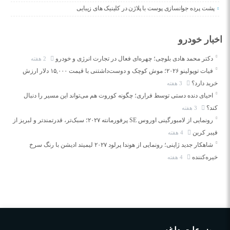
پشت پرده جوانسازی پوست با پلاژن در کلینیک های زیبایی
اخبار خودرو
دکتر محمد هادی بلوچی؛ چهره‌ای فعال در تجارت انرژی و خودرو
2 هفته
فیات توپولینو ۲۰۲۶؛ موش کوچک و دوست‌داشتنی با قیمت ۱۵,۰۰۰ دلار ارزش
خرید دارد؟
3 هفته
احیای دنده دستی توسط فراری؛ چگونه کوروت هم می‌تواند این مسیر را دنبال
کند؟
3 هفته
رونمایی از لامبورگینی اوروس SE پرفورمانته ۲۰۲۷؛ سبک‌تر، قدرتمندتر و لبریز از
فیبر کربن
4 هفته
شاهکار جدید ژاپنی؛ رونمایی از هوندا پرلود ۲۰۲۷ لیمیتد ادیشن با رنگ سرخ
خیره‌کننده
4 هفته