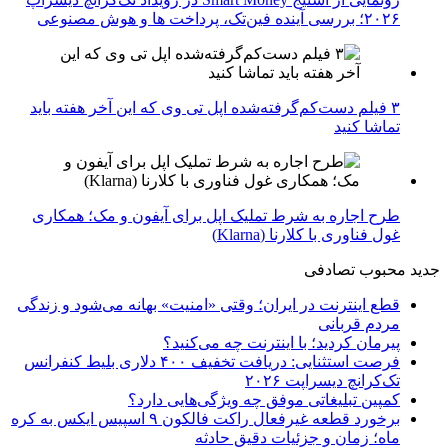
۲۰۲۶؛ بررسی آینده فین‌تک، پرداخت‌ ها و هوش مصنوعی
۳ فیلم دست‌کم‌گرفته‌شده اپل تی وی که این آخر هفته باید
تماشا کنید
طرح اجاره به شرط تملیک اپل برای آیفون و مک؛ همکاری
غول فناوری با کلارنا (Klarna)
جدید
محبوب
تصادفی
قطع اینترنت در ایران؛ وقتی «امنیت» بهانه می‌شود و زندگی
مردم قربانی
پیرمان کردید؛ با اینترنت چه می‌کنید؟
فرصت استثنایی: دریافت تخفیف ۴۰۰ دلاری بلیط کنفرانس
تک‌کرانچ دیسراپت ۲۰۲۶
کمپین تبلیغاتی موفق چه ویژگی‌هایی دارد؟
برخورد قطعه غیرفعال راکت فالکون ۹ اسپیس ایکس به کره
ماه؛ زمان و جزئیات دقیق حادثه