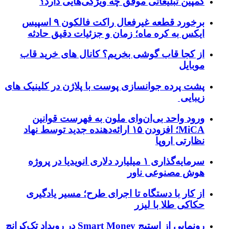
کمپین تبلیغاتی موفق چه ویژگی‌هایی دارد؟
برخورد قطعه غیرفعال راکت فالکون ۹ اسپیس
ایکس به کره ماه؛ زمان و جزئیات دقیق حادثه
از کجا قاب گوشی بخریم؟ کانال های خرید قاب
موبایل
پشت پرده جوانسازی پوست با پلاژن در کلینیک های
زیبایی
ورود واحد بی‌ان‌وای ملون به فهرست قوانین
MiCA؛ افزودن ۱۵ ارائه‌دهنده جدید توسط نهاد
نظارتی اروپا
سرمایه‌گذاری ۱ میلیارد دلاری انویدیا در پروژه
هوش مصنوعی ناور
از کار با دستگاه تا اجرای طرح؛ مسیر یادگیری
حکاکی طلا با لیزر
رونمایی از استیج Smart Money در رویداد تک‌کرانچ