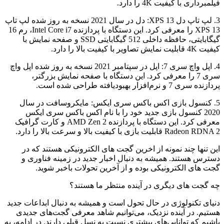
فیلمبرداری با کیفیت 4K را دارد.
3. لپ تاپ دل XPS 13: دل در سال 2021 نسخه به روز شده لپ تاپ
XPS 13 را معرفی کرد. این دستگاه با پردازنده Intel Core i7، رم 16
گیگابایتی، حافظه داخلی 512 گیگابایتی SSD و صفحه نمایش با
کیفیت 4K قابلیت نمایش تصاویر با کیفیت بالا را دارد.
4. اپل واچ سری 7: اپل در سپتامبر 2021 نسخه به روز شده اپل واچ
سری 7 را معرفی کرد. این دستگاه با صفحه نمایش بزرگتر،
پردازنده سری 7 و نرم‌افزار بهبودیافته طراحی شده است.
5. کنسول بازی اکس باکس سری ایکس: مایکروسافت در سال
2020 کنسول بازی جدید خود را با نام اکس باکس سری ایکس
معرفی کرد. این دستگاه با پردازنده AMD Zen 2 و کارت گرافیک
Radeon RDNA 2 قابلیت بازی با کیفیت بالا و سرعت بالا را دارد.
این تنها چند نمونه از اخرین گجت های الکترونیکی هستند که در
دسترس هستند. همیشه به دنبال اخبار جدید در زمینه فناوری و
گجت های الکترونیکی بوده و از آخرین تحولات باخبر شوید.
چه گجت های دیگری در آینده منتظر ما هستند؟
دنیای تکنولوژی در حال تحول است و همیشه به دنبال ابداعات جدید
هستیم. در آینده نزدیک، می‌توانیم شاهد معرفی گجت‌های جدیدی
باشیم که توانایی‌های بیشتری نسبت به نسل قبلی دارند. در ادامه، به