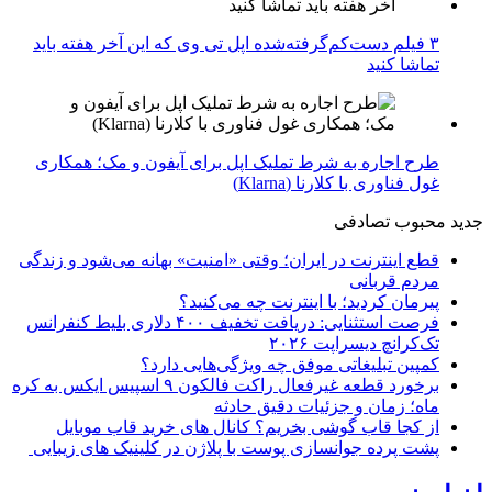
۳ فیلم دست‌کم‌گرفته‌شده اپل تی وی که این آخر هفته باید
تماشا کنید
طرح اجاره به شرط تملیک اپل برای آیفون و مک؛ همکاری
غول فناوری با کلارنا (Klarna)
جدید
محبوب
تصادفی
قطع اینترنت در ایران؛ وقتی «امنیت» بهانه می‌شود و زندگی
مردم قربانی
پیرمان کردید؛ با اینترنت چه می‌کنید؟
فرصت استثنایی: دریافت تخفیف ۴۰۰ دلاری بلیط کنفرانس
تک‌کرانچ دیسراپت ۲۰۲۶
کمپین تبلیغاتی موفق چه ویژگی‌هایی دارد؟
برخورد قطعه غیرفعال راکت فالکون ۹ اسپیس ایکس به کره
ماه؛ زمان و جزئیات دقیق حادثه
از کجا قاب گوشی بخریم؟ کانال های خرید قاب موبایل
پشت پرده جوانسازی پوست با پلاژن در کلینیک های زیبایی