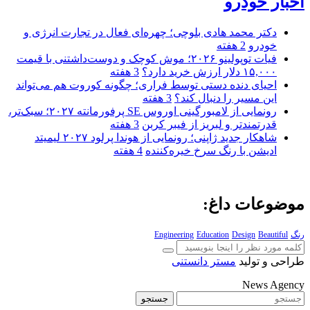
اخبار خودرو
دکتر محمد هادی بلوچی؛ چهره‌ای فعال در تجارت انرژی و
خودرو
2 هفته
فیات توپولینو ۲۰۲۶؛ موش کوچک و دوست‌داشتنی با قیمت
۱۵,۰۰۰ دلار ارزش خرید دارد؟
3 هفته
احیای دنده دستی توسط فراری؛ چگونه کوروت هم می‌تواند
این مسیر را دنبال کند؟
3 هفته
رونمایی از لامبورگینی اوروس SE پرفورمانته ۲۰۲۷؛ سبک‌تر،
قدرتمندتر و لبریز از فیبر کربن
3 هفته
شاهکار جدید ژاپنی؛ رونمایی از هوندا پرلود ۲۰۲۷ لیمیتد
ادیشن با رنگ سرخ خیره‌کننده
4 هفته
موضوعات داغ:
رنگ
Beautiful
Design
Education
Engineering
طراحی و تولید
مستر دانستنی
News Agency
جستجو