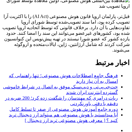
قبل‌تر، پارلمان اروپا قانون هوش مصنوعی (AI Act) را با اکثریت آرا
تصویب کرده بود، اما سند تصویب‌شده توسط شورای اروپا
تفاوت‌هایی با آن دارد. برخلاف قانونی که توسط اتحادیه اروپا تصویب
شده بود، کشورهای غیرعضو می‌توانند این سند را امضا کنند. حدود
یازده کشور که عضو شورا نیستند در تهیه پیش‌نویس این کنوانسیون
شرکت کردند که شامل آرژانتین، ژاپن، ایالات‌متحده و اروگوئه
می‌شوند.
اخبار مرتبط
فرهنگ جامع اصطلاحات هوش مصنوعی؛ تنها راهنمایی که
امسال به آن نیاز دارید
چت‌جی‌پی‌تی و دیپ‌سیک موفق به اتصال در شرایط خاموشی
گسترده اینترنت ایران شدند
ربات درامری که مهندسان را شگفت زده کرد؛ 200 ضربه در
دقیقه با دقتی باورنکردنی
دوره جامع آموزش هوش مصنوعی از صفر تا تسلط کامل
آیا میدانستید با هوش مصنوعی هم میتواند ارز دیجیتال ترید
کنید ؟ [ معرفی هوش مصنوعی ترید ارز دیجیتال ]