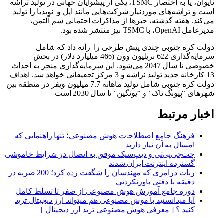
تایوان، یا به اختصار TSMC، یکی از پیشوایان جهانی در تولید تراشه
است و تراشه‌های موردنیاز شرکت‌هایی مانند اپل و انویدیا را تولید
می‌کند. هفته گذشته، خبرها از مذاکرات احتمالی سم آلتمن،
مدیرعامل OpenAI، با TSMC نیز منتشر شده بود.
دولت کره جنوبی چندی پیش طرحی را ارائه داد که شامل
سرمایه‌گذاری 622 تریلیون وون (466 میلیارد دلار) در بخش
خصوصی تا سال 2047 می‌شود. این سرمایه‌گذاری منجر به احداث
13 کارخانه جدید تولید تراشه و 3 مرکز تحقیقاتی خواهد شد. اهداف
دولت کره جنوبی شامل تولید ماهانه 7.7 میلیون ویفر در منطقه بین
شهرهای “پیونگ تاک” و “یونگین” تا سال 2030 است.
اخبار مرتبط
فرهنگ جامع اصطلاحات هوش مصنوعی؛ تنها راهنمایی که
امسال به آن نیاز دارید
چت‌جی‌پی‌تی و دیپ‌سیک موفق به اتصال در شرایط خاموشی
گسترده اینترنت ایران شدند
ربات درامری که مهندسان را شگفت زده کرد؛ 200 ضربه در
دقیقه با دقتی باورنکردنی
دوره جامع آموزش هوش مصنوعی از صفر تا تسلط کامل
آیا میدانستید با هوش مصنوعی هم میتواند ارز دیجیتال ترید
کنید ؟ [ معرفی هوش مصنوعی ترید ارز دیجیتال ]