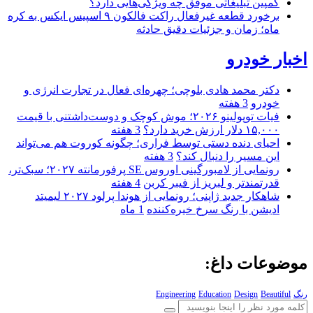
کمپین تبلیغاتی موفق چه ویژگی‌هایی دارد؟
برخورد قطعه غیرفعال راکت فالکون ۹ اسپیس ایکس به کره
ماه؛ زمان و جزئیات دقیق حادثه
اخبار خودرو
دکتر محمد هادی بلوچی؛ چهره‌ای فعال در تجارت انرژی و
خودرو
3 هفته
فیات توپولینو ۲۰۲۶؛ موش کوچک و دوست‌داشتنی با قیمت
۱۵,۰۰۰ دلار ارزش خرید دارد؟
3 هفته
احیای دنده دستی توسط فراری؛ چگونه کوروت هم می‌تواند
این مسیر را دنبال کند؟
3 هفته
رونمایی از لامبورگینی اوروس SE پرفورمانته ۲۰۲۷؛ سبک‌تر،
قدرتمندتر و لبریز از فیبر کربن
4 هفته
شاهکار جدید ژاپنی؛ رونمایی از هوندا پرلود ۲۰۲۷ لیمیتد
ادیشن با رنگ سرخ خیره‌کننده
1 ماه
موضوعات داغ:
رنگ
Beautiful
Design
Education
Engineering