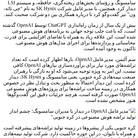
سامسونگ و رؤسای بخش‌های ریخته‌گری، حافظه، و سیستم LSI
دیدار کرد. همچنین، با مدیرعامل شرکت SK Hynix به نام “چی تائه-
ون” نیز گفت‌وگو کرد تا درباره همکاری بین دو شرکت صحبت کنند.
بیش از یک سال از زمان راه‌اندازی ChatGPT توسط OpenAI گذشته
است، که باعث جلب توجه جهانی به برنامه‌های هوش مصنوعی
شده است. این علاقه زیاد به همراه با تقاضای افزایشی برای قدرت
محاسباتی و پردازنده‌ها برای اجرای مدل‌های هوش مصنوعی،
تاکنون به وجود آمده است.
سم آلتمن، مدیرعامل OpenAI، بارها اظهار کرده است که تعداد
تراشه‌های مورد نیاز برای برآورده‌سازی نیازهای OpenAI کافی
نیست. این امر به ویژه توجیه می‌شود که او به تازگی با رهبران
صنعت نیمه‌هادی کره جنوبی، یعنی سامسونگ و SK Hynix، دیدار
کرده است. این دیدار احتمالاً به منظور بحث و تبادل نظر در خصوص
همکاری در زمینه ساخت تراشه‌ها برای پروژه‌های هوش مصنوعی
OpenAI صورت گرفته است، هرچند جزئیات دقیق این گفت‌وگوها
هنوز مشخص نشده است.
کره جنوبی یکی از پیشروها در زمینه تولید تراشه‌های پیشرفته است
و همراه با تایوان، در این حوزه حاکمیت دارد. شرکت تولید نیمه‌هادی