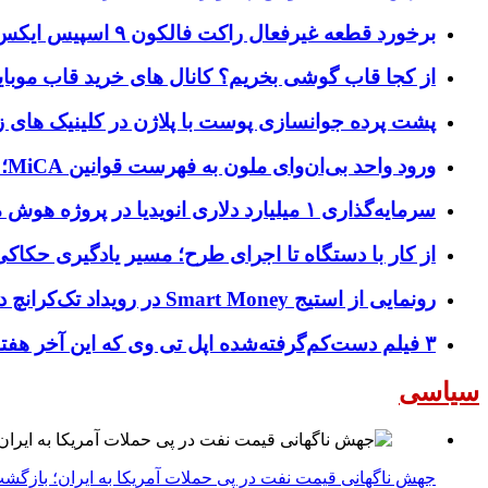
برخورد قطعه غیرفعال راکت فالکون ۹ اسپیس ایکس به کره ماه؛ زمان و جزئیات دقیق حادثه
از کجا قاب گوشی بخریم؟ کانال های خرید قاب موبای
پشت پرده جوانسازی پوست با پلاژن در کلینیک های ز
ورود واحد بی‌ان‌وای ملون به فهرست قوانین MiCA؛ افزودن ۱۵ ارائه‌دهنده جدید توسط نهاد نظارتی اروپا
سرمایه‌گذاری ۱ میلیارد دلاری انویدیا در پروژه هوش مصنوعی ناور
از کار با دستگاه تا اجرای طرح؛ مسیر یادگیری حکاکی 
رونمایی از استیج Smart Money در رویداد تک‌کرانچ دیسراپ ۲۰۲۶؛ بررسی آینده فین‌تک، پرداخت‌ ها و هوش مصنوعی
۳ فیلم دست‌کم‌گرفته‌شده اپل تی وی که این آخر هفته باید تماشا کنید
سیاسی
جهش ناگهانی قیمت نفت در پی حملات آمریکا به ایران؛ بازگشت