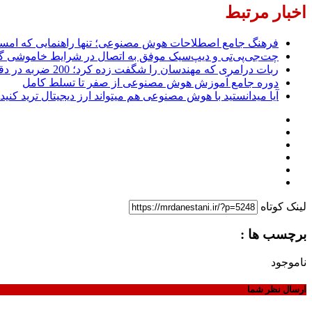
اخبار مرتبط
فرهنگ جامع اصطلاحات هوش مصنوعی؛ تنها راهنمایی که امسال ب
چت‌جی‌پی‌تی و دیپ‌سیک موفق به اتصال در شرایط خاموشی گست
ربات درامری که مهندسان را شگفت زده کرد؛ 200 ضربه در دقیقه با دقتی باورنکردنی
دوره جامع آموزش هوش مصنوعی از صفر تا تسلط کامل
آیا میدانستید با هوش مصنوعی هم میتواند ارز دیجیتال ترید کن
لینک کوتاه
برچسب ها :
ناموجود
ارسال نظر شما