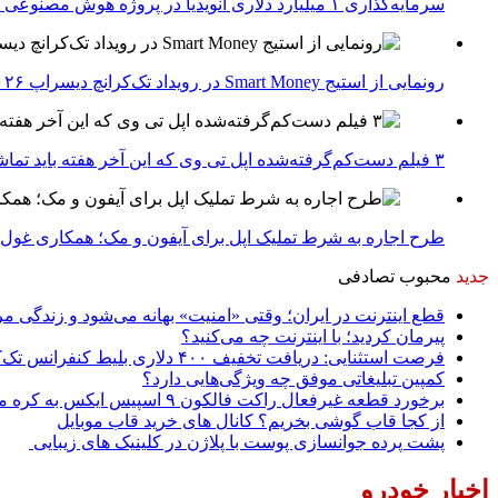
سرمایه‌گذاری ۱ میلیارد دلاری انویدیا در پروژه هوش مصنوعی ناور
رونمایی از استیج Smart Money در رویداد تک‌کرانچ دیسراپ ۲۰۲۶؛ بررسی آینده فین‌تک، پرداخت‌ ها و هوش مصنوعی
۳ فیلم دست‌کم‌گرفته‌شده اپل تی وی که این آخر هفته باید تماشا کنید
طرح اجاره به شرط تملیک اپل برای آیفون و مک؛ همکاری غول فناوری ب
جدید
محبوب
تصادفی
قطع اینترنت در ایران؛ وقتی «امنیت» بهانه می‌شود و زندگی مر
پیرمان کردید؛ با اینترنت چه می‌کنید؟
فرصت استثنایی: دریافت تخفیف ۴۰۰ دلاری بلیط کنفرانس تک‌کرانچ دیسراپت ۲۰۲۶
کمپین تبلیغاتی موفق چه ویژگی‌هایی دارد؟
برخورد قطعه غیرفعال راکت فالکون ۹ اسپیس ایکس به کره ماه؛ زمان و جزئیات دقیق حادثه
از کجا قاب گوشی بخریم؟ کانال های خرید قاب موبایل
پشت پرده جوانسازی پوست با پلاژن در کلینیک های زیبایی
اخبار خودرو