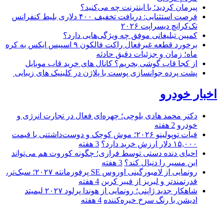
پیرمان کردید؛ با اینترنت چه می‌کنید؟
فرصت استثنایی: دریافت تخفیف ۴۰۰ دلاری بلیط کنفرانس
تک‌کرانچ دیسراپت ۲۰۲۶
کمپین تبلیغاتی موفق چه ویژگی‌هایی دارد؟
برخورد قطعه غیرفعال راکت فالکون ۹ اسپیس ایکس به کره
ماه؛ زمان و جزئیات دقیق حادثه
از کجا قاب گوشی بخریم؟ کانال های خرید قاب موبایل
پشت پرده جوانسازی پوست با پلاژن در کلینیک های زیبایی
اخبار خودرو
دکتر محمد هادی بلوچی؛ چهره‌ای فعال در تجارت انرژی و
خودرو
2 هفته
فیات توپولینو ۲۰۲۶؛ موش کوچک و دوست‌داشتنی با قیمت
۱۵,۰۰۰ دلار ارزش خرید دارد؟
3 هفته
احیای دنده دستی توسط فراری؛ چگونه کوروت هم می‌تواند
این مسیر را دنبال کند؟
3 هفته
رونمایی از لامبورگینی اوروس SE پرفورمانته ۲۰۲۷؛ سبک‌تر،
قدرتمندتر و لبریز از فیبر کربن
4 هفته
شاهکار جدید ژاپنی؛ رونمایی از هوندا پرلود ۲۰۲۷ لیمیتد
ادیشن با رنگ سرخ خیره‌کننده
4 هفته