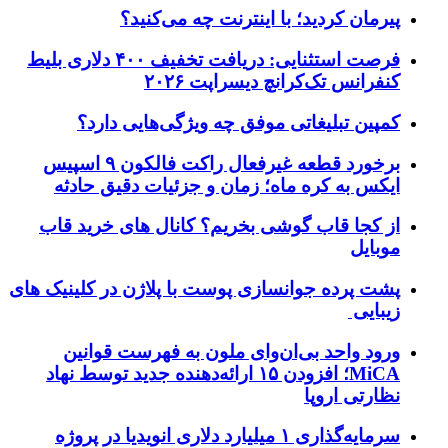
پیرمان کردید؛ با اینترنت چه می‌کنید؟
فرصت استثنایی: دریافت تخفیف ۴۰۰ دلاری بلیط
کنفرانس تک‌کرانچ دیسراپت ۲۰۲۶
کمپین تبلیغاتی موفق چه ویژگی‌هایی دارد؟
برخورد قطعه غیرفعال راکت فالکون ۹ اسپیس
ایکس به کره ماه؛ زمان و جزئیات دقیق حادثه
از کجا قاب گوشی بخریم؟ کانال های خرید قاب
موبایل
پشت پرده جوانسازی پوست با پلاژن در کلینیک های
زیبایی
ورود واحد بی‌ان‌وای ملون به فهرست قوانین
MiCA؛ افزودن ۱۵ ارائه‌دهنده جدید توسط نهاد
نظارتی اروپا
سرمایه‌گذاری ۱ میلیارد دلاری انویدیا در پروژه