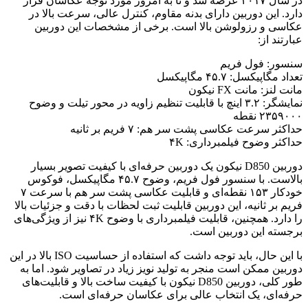
در سال ۲۰۱۷ عرضه شد و تا به امروز مورد توجه عکاسان قرار
دارد. این دوربین دارای بدنه مقاوم، کنترل عالی، سرعت بالا در
عکاسی و رزولوشن بالا است. برخی از مشخصات این دوربین
عبارتند از:
سنسور: فول فریم
تعداد مگاپیکسل: ۴۵.۷ مگاپیکسل
مانت لنز: مانت FX نیکون
نمایشگر: ۳.۲ اینچ با قابلیت تنظیم زاویه در محور تیلت و وضوح
۲۳۵۹۰۰۰ نقطه
حداکثر سرعت عکاسی پشت سر هم: ۷ فریم بر ثانیه
حداکثر وضوح فیلمبرداری: ۴K
دوربین D850 نیکون یک دوربین حرفه‌ای با کیفیت تصویر بسیار
بالاست. با سنسور فول فریم، وضوح ۴۵.۷ مگاپیکسل، فوکوس
خودکار ۱۵۳ نقطه‌ای و قابلیت عکاسی پشت سر هم با سرعت ۷
فریم بر ثانیه، این دوربین قابلیت ثبت لحظات با دقت و جزئیات بالا
را دارد. همچنین، قابلیت فیلمبرداری با وضوح ۴K نیز از ویژگی‌های
برجسته این دوربین است.
با این حال، باید توجه داشت که استفاده از حساسیت ISO بالا در این
دوربین ممکن است منجر به تولید نویز زیاد در تصاویر شود. اما به
طور کلی، دوربین D850 نیکون با کیفیت ساخت بالا و قابلیت‌های
حرفه‌ای، یک انتخاب عالی برای عکاسان حرفه‌ای است.