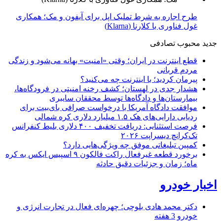
طرح اجاره به شرط تملیک اپل برای آیفون و مک؛ همکاری
غول فناوری با کلارنا (Klarna)
جدید
محبوب
تصادفی
قطع اینترنت در ایران؛ وقتی «امنیت» بهانه می‌شود و زندگی
مردم قربانی
پیرمان کردید؛ با اینترنت چه می‌کنید؟
هشدار جدی در لهستان؛ کشف رخنه امنیتی در فرودگاه‌ها،
بیمارستان‌ها و دادگاه‌ها توسط محققان سایبری
موافقت دادگاه آمریکا با درخواست صرافی بای‌بیت برای
ردیابی دارایی‌های هک ۱.۵ میلیارد دلاری کره شمالی
فرصت استثنایی: دریافت تخفیف ۴۰۰ دلاری بلیط کنفرانس
تک‌کرانچ دیسراپت ۲۰۲۶
کمپین تبلیغاتی موفق چه ویژگی‌هایی دارد؟
برخورد قطعه غیرفعال راکت فالکون ۹ اسپیس ایکس به کره
ماه؛ زمان و جزئیات دقیق حادثه
اخبار خودرو
دکتر محمد هادی بلوچی؛ چهره‌ای فعال در تجارت انرژی و
خودرو
3 هفته