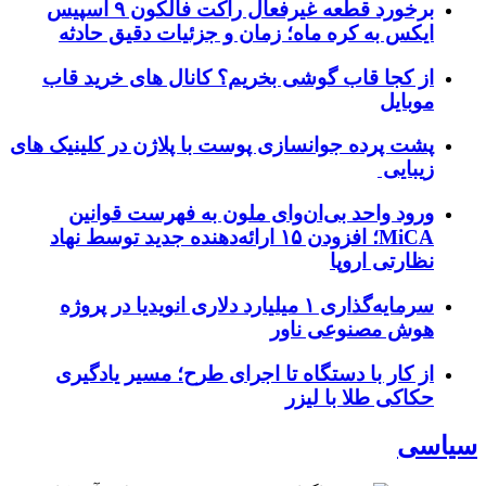
برخورد قطعه غیرفعال راکت فالکون ۹ اسپیس
ایکس به کره ماه؛ زمان و جزئیات دقیق حادثه
از کجا قاب گوشی بخریم؟ کانال های خرید قاب
موبایل
پشت پرده جوانسازی پوست با پلاژن در کلینیک های
زیبایی
ورود واحد بی‌ان‌وای ملون به فهرست قوانین
MiCA؛ افزودن ۱۵ ارائه‌دهنده جدید توسط نهاد
نظارتی اروپا
سرمایه‌گذاری ۱ میلیارد دلاری انویدیا در پروژه
هوش مصنوعی ناور
از کار با دستگاه تا اجرای طرح؛ مسیر یادگیری
حکاکی طلا با لیزر
سیاسی