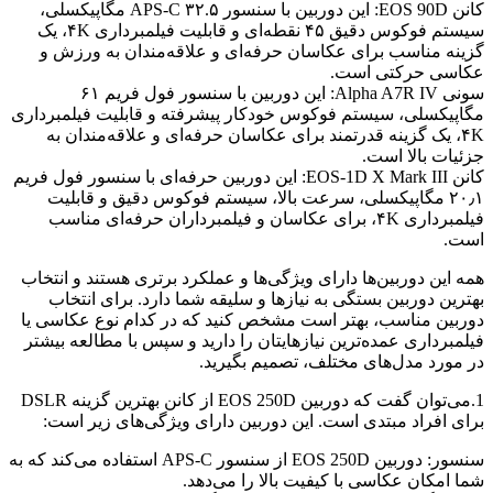
کانن EOS 90D: این دوربین با سنسور APS-C ۳۲.۵ مگاپیکسلی،
سیستم فوکوس دقیق ۴۵ نقطه‌ای و قابلیت فیلمبرداری ۴K، یک
گزینه مناسب برای عکاسان حرفه‌ای و علاقه‌مندان به ورزش و
عکاسی حرکتی است.
سونی Alpha A7R IV: این دوربین با سنسور فول فریم ۶۱
مگاپیکسلی، سیستم فوکوس خودکار پیشرفته و قابلیت فیلمبرداری
۴K، یک گزینه قدرتمند برای عکاسان حرفه‌ای و علاقه‌مندان به
جزئیات بالا است.
کانن EOS-1D X Mark III: این دوربین حرفه‌ای با سنسور فول فریم
۲۰٫۱ مگاپیکسلی، سرعت بالا، سیستم فوکوس دقیق و قابلیت
فیلمبرداری ۴K، برای عکاسان و فیلمبرداران حرفه‌ای مناسب
است.
همه این دوربین‌ها دارای ویژگی‌ها و عملکرد برتری هستند و انتخاب
بهترین دوربین بستگی به نیازها و سلیقه شما دارد. برای انتخاب
دوربین مناسب، بهتر است مشخص کنید که در کدام نوع عکاسی یا
فیلمبرداری عمده‌ترین نیازهایتان را دارید و سپس با مطالعه بیشتر
در مورد مدل‌های مختلف، تصمیم بگیرید.
1.می‌توان گفت که دوربین EOS 250D از کانن بهترین گزینه DSLR
برای افراد مبتدی است. این دوربین دارای ویژگی‌های زیر است:
سنسور: دوربین EOS 250D از سنسور APS-C استفاده می‌کند که به
شما امکان عکاسی با کیفیت بالا را می‌دهد.