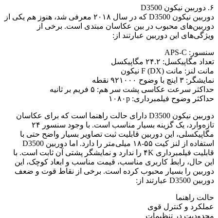
۶. دوربین نیکون D3500
دوربین نیکون D3500 که در سال ۲۰۱۸ معرفی شد، هنوز هم یکی از
دوربین‌های محبوب در بین عکاسان مبتدی است. برخی از
ویژگی‌های این دوربین عبارتند از:
سنسور: APS-C
تعداد مگاپیکسل: ۲۴.۲ مگاپیکسل
مانت لنز: مانت F (DX) نیکون
نمایشگر: ۳ اینچ با وضوح ۹۲۱۰۰۰ نقطه
حداکثر سرعت عکاسی پشت سر هم: ۵ فریم بر ثانیه
حداکثر وضوح فیلمبرداری: ۱۰۸۰p
دوربین نیکون D3500 دارای حالت راهنما است که برای عکاسان
تازه‌وارد، یک گزینه بسیار مناسب است. با وجود سنسور ۲۴
مگاپیکسلی، این دوربین قابلیت ثبت تصاویر بسیار واضح حتی با
استفاده از لنز کیت ۵۵-۱۸ میلی‌متر را دارد. اما دوربین D3500
قابلیت فیلمبرداری ۴K را ندارد و نمایشگر پشتی آن ثابت است. با
این حال، رابط کاربری مناسب، قیمت مناسب و ابعاد کوچک، این
دوربین را بسیار محبوب کرده است. برخی از نقاط قوت و ضعف
دوربین D3500 عبارتند از:
حالت راهنما
عملکرد و کنترل قوی
محدودیت در تنظیمات