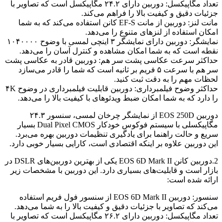
تعداد مگاپیکسل: دوربین دارای ۲۴.۲ مگاپیکسل است که تصاویر با
جزئیات دقیق و کیفیت بالا را فراهم می‌کند.
مانت لنز: دوربین از مانت EF-S کانن استفاده می‌کند که به شما
امکان استفاده از لنزهای متنوع را می‌دهد.
نمایشگر: دوربین دارای نمایشگر ۳ اینچی لمسی با وضوح ۱۰۴۰۰۰۰
نقطه است که به شما امکان مشاهده و کنترل آسان را می‌دهد.
حداکثر سرعت عکاسی پشت سر هم: دوربین قادر به عکاسی پشت
سر هم با سرعت ۵ فریم بر ثانیه است که شما را قادر می‌سازد
لحظات مهم را به دقت ثبت کنید.
حداکثر وضوح فیلمبرداری: دوربین قابلیت فیلمبرداری در وضوح ۴K
را دارد که به شما امکان ضبط ویدئوهای با کیفیت بالا را می‌دهد.
دوربین EOS 250D از نمایشگر چرخان لمسی، سنسور ۲۴.۳
مگاپیکسلی با سیستم فوکوس خودکار Dual Pixel CMOS بسیار
سریع و حالت راهنما برای یادگیری تنظیمات دوربین بهره می‌برد.
این دوربین علاوه بر اینکه اقتصادی است، کارایی بسیار خوبی دارد.
2.دوربین کانن EOS 6D Mark II یکی از بهترین دوربین‌های DSLR در
بازار است و قابلیت‌های بسیاری دارد. این دوربین با مشخصات زیر
ارائه شده است:
سنسور: دوربین EOS 6D Mark II از سنسور فول فریم استفاده
می‌کند که تصاویر با جزئیات دقیق و کیفیت بالا را به شما می‌دهد.
تعداد مگاپیکسل: دوربین دارای ۲۶.۲ مگاپیکسل است که تصاویر با