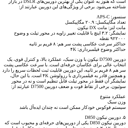
است که هنوز به عنوان یکی از بهترین دوربین‌های DSLR در بازار
شناخته می‌شود. برخی از ویژگی‌های این دوربین عبارتند از:
سنسور: APS-C
تعداد مگاپیکسل: ۲۰.۹ مگاپیکسل
مانت لنز: مانت DX نیکون
نمایشگر: ۳.۲ اینچ با قابلیت تغییر زاویه در محور تیلت و وضوح
۹۲۲۰۰۰ نقطه
حداکثر سرعت عکاسی پشت سر هم: ۸ فریم بر ثانیه
حداکثر وضوح فیلمبرداری: ۴K
دوربین D7500 نیکون با وزن سبک، عملکرد بالا، و کنترل قوی، یک
انتخاب عالی برای عکاسان حرفه‌ای است. با سرعت عکاسی پشت
سر هم ۸ فریم بر ثانیه، این دوربین قابلیت ثبت لحظات سریع را دارد
و همچنین قادر به فیلمبرداری با رزولوشن ۴K است. با این حال،
نمایشگر آن فقط در محور تیلت قابل تنظیم است و نه در محور
سوئیون. برخی از نقاط قوت و ضعف دوربین D7500 عبارتند از:
عملکرد متنوع
وزن سبک
سیستم فوکوس خودکار ممکن است نه چندان ایده‌آل باشد
۵. دوربین نیکون D850
دوربین نیکون D850 یکی از دوربین‌های حرفه‌ای و محبوب است که