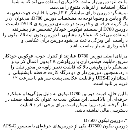
مانت لنز: دوربین از مانت FX نیکون استفاده می‌کند که به شما
امکان استفاده از لنزهای متنوع را می‌دهد.
نمایشگر: دوربین دارای نمایشگر ۳.۲ اینچی با قابلیت جهت دهی به
بالا و پایین و وضوبا توجه به مشخصات دوربین D780، می‌توان آن را
یک گزینه حرفه‌ای و قدرتمند در دسته‌ی دوربین‌های DSLR دانست.
دوربین D780 از سیستم فوکوس خودکار تشخیص فاز پیشرفته
استفاده می‌کند که عملکرد مشابهی با دوربین بدون آینه Z6 نیکون را
داراست. این ویژگی باعث می‌شود دوربین برای عکاسی و
فیلمبرداری بسیار مناسب باشد.
مزایای اصلی دوربین D780 عبارتند از کنترل خوب، فوکوس خودکار
سریع، قابلیت فیلمبرداری با رزولوشن ۴K بدون اعمال کراپ و
نمایشگر با رزولوشن بالا که قابلیت تغییر زاویه در محور تیلت را
دارد. همچنین، دوربین دارای دو درگاه کارت حافظه با پشتیبانی از
استاندارد UHS-II و قابلیت عکاسی پشت سر هم با سرعت ۱۲
فریم بر ثانیه است.
با این حال، قیمت دوربین D780 نیکون به دلیل ویژگی‌ها و عملکرد
حرفه‌ای آن بالا است. این ممکن است به عنوان یک نقطه ضعف در
نظر گرفته شود، زیرا ممکن است برای برخی افراد قابلیت
دسترسی مالی نداشته باشد.
۴. دوربین نیکون D7500
دوربین نیکون D7500، یکی از دوربین‌های حرفه‌ای با سنسور APS-C