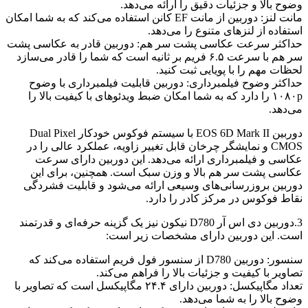
وضوح بالا و جزئیات دقیق را ارائه می‌دهد.
مانت لنز: دوربین از مانت EF کانن استفاده می‌کند که به شما امکان
استفاده از لنزهای متنوع را می‌دهد.
حداکثر سرعت عکاسی پشت سر هم: دوربین قادر به عکاسی پشت
سر هم با سرعت ۶.۵ فریم بر ثانیه است که شما را قادر می‌سازد
لحظات مهم را با پویایی ثبت کنید.
حداکثر وضوح فیلمبرداری: دوربین قابلیت فیلمبرداری با وضوح
۱۰۸۰p را دارد که به شما امکان ضبط ویدئوهای با کیفیت بالا را
می‌دهد.
دوربین EOS 6D Mark II با سیستم فوکوس خودکار Dual Pixel
CMOS و نمایشگر چرخان قابل تغییر زاویه، عملکرد عالی را در
عکاسی و فیلمبرداری ارائه می‌دهد. این دوربین دارای سرعت
عکاسی پشت سر هم بالا و وزن سبک است. همچنین، برای این
دوربین بروزرسانی‌های وسیعی ارائه می‌شود و قابلیت فشردگی
نقاط فوکوس در مرکز کادر را دارد.
3.دوربین دی اس آر D780 نیکون نیز یک گزینه حرفه‌ای و قدرتمند
است. این دوربین دارای مشخصات زیر است:
سنسور: دوربین D780 از سنسور فول فریم استفاده می‌کند که
تصاویر با کیفیت و جزئیات بالا را فراهم می‌کند.
تعداد مگاپیکسل: دوربین دارای ۲۴.۴ مگاپیکسل است که تصاویر با
وضوح بالا را به شما می‌دهد.