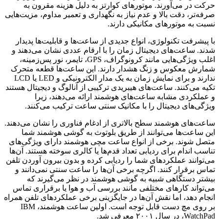
حرکت در می‌آورند. موتورهای کوارتز به دلیل هزینه مقرون به
صرفه‌تر، دقت بالا و عدم نیاز به نگهداری و تعمیر مداوم، مزیت‌هایی
نسبت به موتورهای مکانیکی دارند.
با پیشرفت تکنولوژی، انواع جدیدی از ساعت‌ها و قابلیت‌ها پدیدار
شدند. ساعت‌های دیجیتال زمان را با ارقام عددی نشان می‌دهند و
اغلب ویژگی‌هایی مانند کرونوگراف، GPS، تایمر، نور پس‌زمینه،
شمارش معکوس و زنگ هشدار دارند. این ساعت‌ها قطعه متحرک
ندارند و برای نمایش زمان به یک مدار الکترونیکی و LED یا LCD
تکیه می‌کنند. ساعت‌های هیبریدی ترکیبی از آنالوگ و دیجیتال هستند
و عملکردی مشابه ساعت‌های هوشمند ارائه می‌دهند، زیرا
ویژگی‌های دیجیتال را با مکانیک سنتی ساعت ترکیب می‌کنند.
ساعت‌های هوشمند سطح بالاتری از ادغام فناوری را نشان می‌دهند.
این ساعت‌ها می‌توانند از طریق بلوتوث به گوشی هوشمند شما
متصل شوند. برخی از انواع ساعت مچی هوشمند دارای ویژگی‌های
تناسب اندام برای ردیابی تعداد قدم‌ها یا کالری سوخته هستند. آن‌ها
می‌توانند عملکردهای شما را ردیابی کرده و بدون بیرون آوردن تلفن
تماس برقرار کنند. اگرچه برخی آن‌ها را ساعت سنتی نمی‌دانند و
بیشتر دستگاهی شبیه به گوشی هوشمند در نظر می‌گیرند که
می‌تواند کارهای مختلفی مانند بررسی آب و هوا یا برقراری تماس
انجام دهد، اما نقش آن‌ها در جایگزینی برخی عملکردهای تلفن همراه
بر روی مچ دست قابل توجه است. اولین ساعت هوشمند، IBM
WatchPad، در سال ۲۰۰۱ معرفی شد.