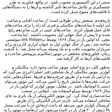
سنتی در این اکسسوری محبوب باشد . در واقع، فناوری به طرز
چشمگیری بر تکامل ساعت‌ها تأثیر گذاشته و آن‌ها را به دستگاه‌هایی
با قابلیت‌های متنوع تبدیل کرده است.
تاریخچه‌ی سنجش زمان طولانی است؛ از ساعت آفتابی و ساعت
آبی اولیه تا ساعت‌های مکانیکی و فنری که راه را برای ساعت‌های
قابل حمل هموار کردند . ساعت‌های جیبی در قرن شانزدهم رایج
شدند و تا پیش از جنگ جهانی اول محبوبیت داشتند . اما ساعت
مچی، که اولین بار در سال ۱۸۶۸ توسط پatek Philippe سوئیسی
ساخته شد ، پس از جنگ جهانی اول به عنوان ابزاری کاربردی برای
سربازان محبوبیت یافت و به یک وسیله مردانه تبدیل شد . با گذشت
زمان، فناوری‌های مختلفی در موتور (مکانیزم نیروبخش ساعت) و
قابلیت‌های آن‌ها به کار گرفته شد.
به‌طور کلی، دو نوع اصلی موتور ساعت وجود دارد: مکانیکی و
کوارتز. موتور مکانیکی از یک شاه‌فنر (فنر اصلی) انرژی می‌گیرد که
به آرامی باز شده و از طریق چرخ‌دنده‌ها و فنرها، عملکردهایی مانند
حرکت عقربه‌ها یا نمایش تاریخ را تأمین می‌کند . این موتور می‌تواند
دستی یا اتوماتیک باشد . در مقابل، موتور کوارتز که اولین بار در
سال ۱۹۶۹ توسط سیکو استفاده شد ، انقلابی در صنعت
ساعت‌سازی ایجاد کرد . این موتور الکترونیکی از یک باتری به جای
شاه‌فنر استفاده می‌کند. باتری جریان الکتریکی را از طریق
کریستال کوارتز عبور می‌دهد که باعث ارتعاش آن با سرعت بسیار
بالا (بیش از ۳۰ هزار بار در ثانیه) می‌شود. این ارتعاشات موتور را به