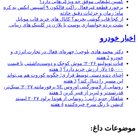
کمپین تبلیغاتی موفق چه ویژگی‌هایی دارد؟
برخورد قطعه غیرفعال راکت فالکون ۹ اسپیس ایکس به کره
ماه؛ زمان و جزئیات دقیق حادثه
از کجا قاب گوشی بخریم؟ کانال های خرید قاب موبایل
پشت پرده جوانسازی پوست با پلاژن در کلینیک های زیبایی
اخبار خودرو
دکتر محمد هادی بلوچی؛ چهره‌ای فعال در تجارت انرژی و
خودرو
2 هفته
فیات توپولینو ۲۰۲۶؛ موش کوچک و دوست‌داشتنی با قیمت
۱۵,۰۰۰ دلار ارزش خرید دارد؟
3 هفته
احیای دنده دستی توسط فراری؛ چگونه کوروت هم می‌تواند
این مسیر را دنبال کند؟
3 هفته
رونمایی از لامبورگینی اوروس SE پرفورمانته ۲۰۲۷؛ سبک‌تر،
قدرتمندتر و لبریز از فیبر کربن
3 هفته
شاهکار جدید ژاپنی؛ رونمایی از هوندا پرلود ۲۰۲۷ لیمیتد
ادیشن با رنگ سرخ خیره‌کننده
4 هفته
موضوعات داغ: