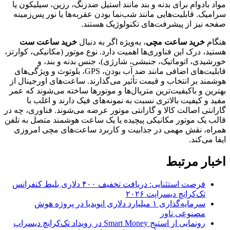
مواد بادوام برای بدنه و بند مانند استیل ضدزنگ، رزین، سیلیکون یا
سرامیک. قابلیت‌هایی مانند شب‌نما بودن عقربه‌ها یا نور پس‌زمینه
صفحه نیز از پیشرفت‌های تکنولوژیک هستند.
هنگام
خرید ساعت مچی
، به‌ویژه اگر به دنبال
خرید ساعت ست
هستید، درک این فناوری‌ها اهمیت دارد. نوع موتور (مکانیکی، کوارتز،
خورشیدی، اتوماتیک، جنبشی، شارژی)، جنس بدنه و بند، و
قابلیت‌های اضافی مانند ضد آب بودن، GPS، بلوتوث و ویژگی‌های
هوشمند بر انتخاب و قیمت تأثیر می‌گذارند. ساعت‌های اورجینال از
بهترین و باکیفیت‌ترین متریال‌ها و موتورها ساخته می‌شوند که عمر
مفید و کیفیت بالاتری نسبت به نمونه‌های فیک دارند و اغلب با
گارانتی اصالت کالا و گارانتی موتور عرضه می‌شوند. فناوری، چه در
قالب یک موتور مکانیکی پیچیده یا یک ساعت هوشمند متصل به تلفن
همراه، نقش مهمی در جذابیت و کاربرد ساعت‌های مچی امروزی
ایفا می‌کند.
اخبار مرتبط
فرصت استثنایی: دریافت تخفیف ۴۰۰ دلاری بلیط کنفرانس
تک‌کرانچ دیسراپت ۲۰۲۶
سرمایه‌گذاری ۱ میلیارد دلاری انویدیا در پروژه هوش
مصنوعی ناور
رونمایی از استیج Smart Money در رویداد تک‌کرانچ دیسراپ