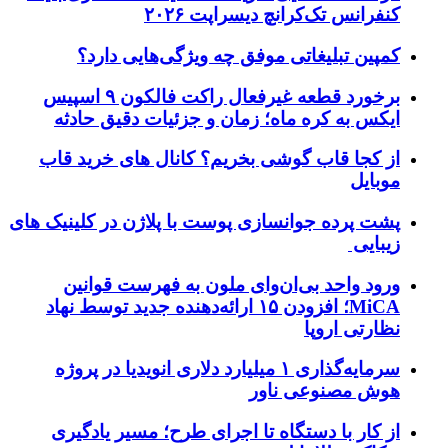
کنفرانس تک‌کرانچ دیسراپت ۲۰۲۶
کمپین تبلیغاتی موفق چه ویژگی‌هایی دارد؟
برخورد قطعه غیرفعال راکت فالکون ۹ اسپیس
ایکس به کره ماه؛ زمان و جزئیات دقیق حادثه
از کجا قاب گوشی بخریم؟ کانال های خرید قاب
موبایل
پشت پرده جوانسازی پوست با پلاژن در کلینیک های
زیبایی
ورود واحد بی‌ان‌وای ملون به فهرست قوانین
MiCA؛ افزودن ۱۵ ارائه‌دهنده جدید توسط نهاد
نظارتی اروپا
سرمایه‌گذاری ۱ میلیارد دلاری انویدیا در پروژه
هوش مصنوعی ناور
از کار با دستگاه تا اجرای طرح؛ مسیر یادگیری