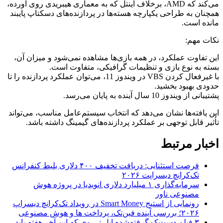
می‌کند که AMD، برخلاف اینتل که به معماری هیبریدی روی آورده،
همچنان به طراحی یکپارچه هسته‌ها در پردازنده‌های دسکتاپ پایبند
مانده است.
نکات مهم:
این تفاوت عملکرد، در همه بازی‌ها مشاهده نمی‌شود و میزان آن،
بسته به نوع بازی و تنظیمات گرافیکی، متفاوت است.
با غیرفعال کردن VBS در ویندوز 11، می‌توان عملکرد پردازنده را تا
حدودی بهبود بخشید.
پشتیبانی از ویندوز 10 سال آینده به پایان می‌رسد.
این یافته‌ها نشان می‌دهد که انتخاب سیستم‌عامل مناسب، می‌تواند
تأثیر قابل توجهی بر عملکرد پردازنده‌های گیمینگ داشته باشد.
اخبار مرتبط
فرصت استثنایی: دریافت تخفیف ۴۰۰ دلاری بلیط کنفرانس
تک‌کرانچ دیسراپت ۲۰۲۶
سرمایه‌گذاری ۱ میلیارد دلاری انویدیا در پروژه هوش
مصنوعی ناور
رونمایی از استیج Smart Money در رویداد تک‌کرانچ دیسراپ
۲۰۲۶؛ بررسی آینده فین‌تک، پرداخت‌ ها و هوش مصنوعی
۳ فیلم دست‌کم‌گرفته‌شده اپل تی وی که این آخر هفته باید