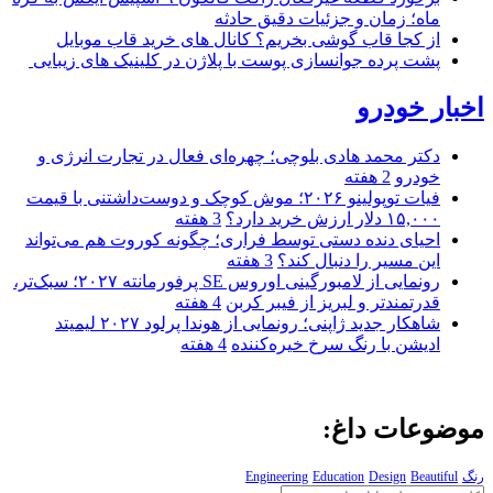
ماه؛ زمان و جزئیات دقیق حادثه
از کجا قاب گوشی بخریم؟ کانال های خرید قاب موبایل
پشت پرده جوانسازی پوست با پلاژن در کلینیک های زیبایی
اخبار خودرو
دکتر محمد هادی بلوچی؛ چهره‌ای فعال در تجارت انرژی و
خودرو
2 هفته
فیات توپولینو ۲۰۲۶؛ موش کوچک و دوست‌داشتنی با قیمت
۱۵,۰۰۰ دلار ارزش خرید دارد؟
3 هفته
احیای دنده دستی توسط فراری؛ چگونه کوروت هم می‌تواند
این مسیر را دنبال کند؟
3 هفته
رونمایی از لامبورگینی اوروس SE پرفورمانته ۲۰۲۷؛ سبک‌تر،
قدرتمندتر و لبریز از فیبر کربن
4 هفته
شاهکار جدید ژاپنی؛ رونمایی از هوندا پرلود ۲۰۲۷ لیمیتد
ادیشن با رنگ سرخ خیره‌کننده
4 هفته
موضوعات داغ:
رنگ
Beautiful
Design
Education
Engineering