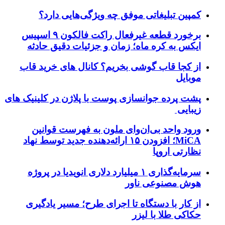
کمپین تبلیغاتی موفق چه ویژگی‌هایی دارد؟
برخورد قطعه غیرفعال راکت فالکون ۹ اسپیس
ایکس به کره ماه؛ زمان و جزئیات دقیق حادثه
از کجا قاب گوشی بخریم؟ کانال های خرید قاب
موبایل
پشت پرده جوانسازی پوست با پلاژن در کلینیک های
زیبایی
ورود واحد بی‌ان‌وای ملون به فهرست قوانین
MiCA؛ افزودن ۱۵ ارائه‌دهنده جدید توسط نهاد
نظارتی اروپا
سرمایه‌گذاری ۱ میلیارد دلاری انویدیا در پروژه
هوش مصنوعی ناور
از کار با دستگاه تا اجرای طرح؛ مسیر یادگیری
حکاکی طلا با لیزر