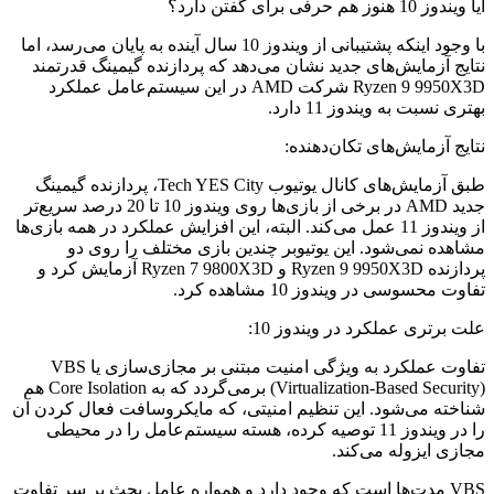
آیا ویندوز 10 هنوز هم حرفی برای گفتن دارد؟
با وجود اینکه پشتیبانی از ویندوز 10 سال آینده به پایان می‌رسد، اما
نتایج آزمایش‌های جدید نشان می‌دهد که پردازنده گیمینگ قدرتمند
Ryzen 9 9950X3D شرکت AMD در این سیستم‌عامل عملکرد
بهتری نسبت به ویندوز 11 دارد.
نتایج آزمایش‌های تکان‌دهنده:
طبق آزمایش‌های کانال یوتیوب Tech YES City، پردازنده گیمینگ
جدید AMD در برخی از بازی‌ها روی ویندوز 10 تا 20 درصد سریع‌تر
از ویندوز 11 عمل می‌کند. البته، این افزایش عملکرد در همه بازی‌ها
مشاهده نمی‌شود. این یوتیوبر چندین بازی مختلف را روی دو
پردازنده Ryzen 9 9950X3D و Ryzen 7 9800X3D آزمایش کرد و
تفاوت محسوسی در ویندوز 10 مشاهده کرد.
علت برتری عملکرد در ویندوز 10:
تفاوت عملکرد به ویژگی امنیت مبتنی بر مجازی‌سازی یا VBS
(Virtualization-Based Security) برمی‌گردد که به Core Isolation هم
شناخته می‌شود. این تنظیم امنیتی، که مایکروسافت فعال کردن آن
را در ویندوز 11 توصیه کرده، هسته سیستم‌عامل را در محیطی
مجازی ایزوله می‌کند.
VBS مدت‌ها است که وجود دارد و همواره عامل بحث بر سر تفاوت