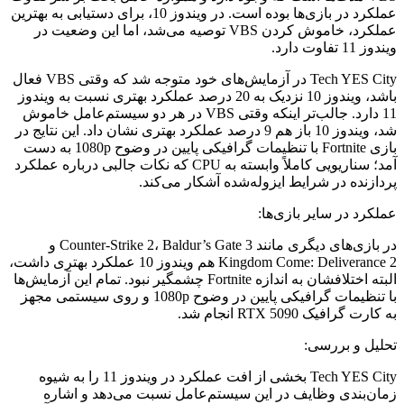
عملکرد در بازی‌ها بوده است. در ویندوز 10، برای دستیابی به بهترین
عملکرد، خاموش کردن VBS توصیه می‌شد، اما این وضعیت در
ویندوز 11 تفاوت دارد.
Tech YES City در آزمایش‌های خود متوجه شد که وقتی VBS فعال
باشد، ویندوز 10 نزدیک به 20 درصد عملکرد بهتری نسبت به ویندوز
11 دارد. جالب‌تر اینکه وقتی VBS در هر دو سیستم‌عامل خاموش
شد، ویندوز 10 باز هم 9 درصد عملکرد بهتری نشان داد. این نتایج در
بازی Fortnite با تنظیمات گرافیکی پایین در وضوح 1080p به دست
آمد؛ سناریویی کاملاً وابسته به CPU که نکات جالبی درباره عملکرد
پردازنده در شرایط ایزوله‌شده آشکار می‌کند.
عملکرد در سایر بازی‌ها:
در بازی‌های دیگری مانند Counter-Strike 2، Baldur’s Gate 3 و
Kingdom Come: Deliverance 2 هم ویندوز 10 عملکرد بهتری داشت،
البته اختلافشان به اندازه Fortnite چشمگیر نبود. تمام این آزمایش‌ها
با تنظیمات گرافیکی پایین در وضوح 1080p و روی سیستمی مجهز
به کارت گرافیک RTX 5090 انجام شد.
تحلیل و بررسی:
Tech YES City بخشی از افت عملکرد در ویندوز 11 را به شیوه
زمان‌بندی وظایف در این سیستم‌عامل نسبت می‌دهد و اشاره