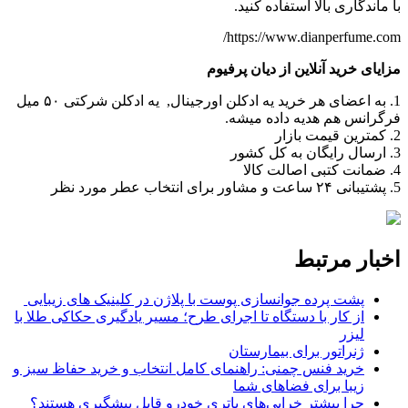
با ماندگاری بالا استفاده کنید.
https://www.dianperfume.com/
مزایای خرید آنلاین از دیان پرفیوم
1. به اعضای هر خرید یه ادکلن اورجینال, یه ادکلن شرکتی ۵۰ میل
فرگرانس هم هدیه داده میشه.
2. کمترین قیمت بازار
3. ارسال رایگان به کل کشور
4. ضمانت کتبی‌ اصالت کالا
5. پشتیبانی ۲۴ ساعت و مشاور برای انتخاب عطر مورد نظر
اخبار مرتبط
پشت پرده جوانسازی پوست با پلاژن در کلینیک های زیبایی
از کار با دستگاه تا اجرای طرح؛ مسیر یادگیری حکاکی طلا با
لیزر
ژنراتور برای بیمارستان
خرید فنس چمنی: راهنمای کامل انتخاب و خرید حفاظ سبز و
زیبا برای فضاهای شما
چرا بیشتر خرابی‌های باتری خودرو قابل پیشگیری هستند؟