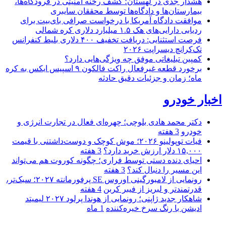
هشدار جدی در لهستان؛ کشف رخنه امنیتی در فرودگاه‌ها،
بیمارستان‌ها و دادگاه‌ها توسط محققان سایبری
موافقت دادگاه آمریکا با درخواست صرافی بای‌بیت برای
ردیابی دارایی‌های هک ۱.۵ میلیارد دلاری کره شمالی
فرصت استثنایی: دریافت تخفیف ۴۰۰ دلاری بلیط کنفرانس
تک‌کرانچ دیسراپت ۲۰۲۶
کمپین تبلیغاتی موفق چه ویژگی‌هایی دارد؟
برخورد قطعه غیرفعال راکت فالکون ۹ اسپیس ایکس به کره
ماه؛ زمان و جزئیات دقیق حادثه
اخبار خودرو
دکتر محمد هادی بلوچی؛ چهره‌ای فعال در تجارت انرژی و
خودرو
3 هفته
فیات توپولینو ۲۰۲۶؛ موش کوچک و دوست‌داشتنی با قیمت
۱۵,۰۰۰ دلار ارزش خرید دارد؟
3 هفته
احیای دنده دستی توسط فراری؛ چگونه کوروت هم می‌تواند
این مسیر را دنبال کند؟
3 هفته
رونمایی از لامبورگینی اوروس SE پرفورمانته ۲۰۲۷؛ سبک‌تر،
قدرتمندتر و لبریز از فیبر کربن
4 هفته
شاهکار جدید ژاپنی؛ رونمایی از هوندا پرلود ۲۰۲۷ لیمیتد
ادیشن با رنگ سرخ خیره‌کننده
1 ماه