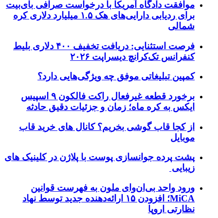
موافقت دادگاه آمریکا با درخواست صرافی بای‌بیت
برای ردیابی دارایی‌های هک ۱.۵ میلیارد دلاری کره
شمالی
فرصت استثنایی: دریافت تخفیف ۴۰۰ دلاری بلیط
کنفرانس تک‌کرانچ دیسراپت ۲۰۲۶
کمپین تبلیغاتی موفق چه ویژگی‌هایی دارد؟
برخورد قطعه غیرفعال راکت فالکون ۹ اسپیس
ایکس به کره ماه؛ زمان و جزئیات دقیق حادثه
از کجا قاب گوشی بخریم؟ کانال های خرید قاب
موبایل
پشت پرده جوانسازی پوست با پلاژن در کلینیک های
زیبایی
ورود واحد بی‌ان‌وای ملون به فهرست قوانین
MiCA؛ افزودن ۱۵ ارائه‌دهنده جدید توسط نهاد
نظارتی اروپا