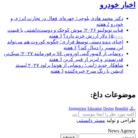
اخبار خودرو
دکتر محمد هادی بلوچی؛ چهره‌ای فعال در تجارت انرژی و
خودرو
2 هفته
فیات توپولینو ۲۰۲۶؛ موش کوچک و دوست‌داشتنی با قیمت
۱۵,۰۰۰ دلار ارزش خرید دارد؟
3 هفته
احیای دنده دستی توسط فراری؛ چگونه کوروت هم می‌تواند
این مسیر را دنبال کند؟
3 هفته
رونمایی از لامبورگینی اوروس SE پرفورمانته ۲۰۲۷؛ سبک‌تر،
قدرتمندتر و لبریز از فیبر کربن
3 هفته
شاهکار جدید ژاپنی؛ رونمایی از هوندا پرلود ۲۰۲۷ لیمیتد
ادیشن با رنگ سرخ خیره‌کننده
3 هفته
موضوعات داغ:
رنگ
Beautiful
Design
Education
Engineering
طراحی و تولید
مستر دانستنی
News Agency
جستجو