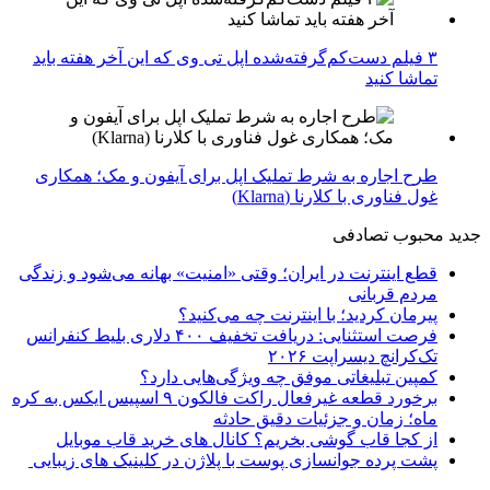
۳ فیلم دست‌کم‌گرفته‌شده اپل تی وی که این آخر هفته باید
تماشا کنید
طرح اجاره به شرط تملیک اپل برای آیفون و مک؛ همکاری
غول فناوری با کلارنا (Klarna)
جدید
محبوب
تصادفی
قطع اینترنت در ایران؛ وقتی «امنیت» بهانه می‌شود و زندگی
مردم قربانی
پیرمان کردید؛ با اینترنت چه می‌کنید؟
فرصت استثنایی: دریافت تخفیف ۴۰۰ دلاری بلیط کنفرانس
تک‌کرانچ دیسراپت ۲۰۲۶
کمپین تبلیغاتی موفق چه ویژگی‌هایی دارد؟
برخورد قطعه غیرفعال راکت فالکون ۹ اسپیس ایکس به کره
ماه؛ زمان و جزئیات دقیق حادثه
از کجا قاب گوشی بخریم؟ کانال های خرید قاب موبایل
پشت پرده جوانسازی پوست با پلاژن در کلینیک های زیبایی