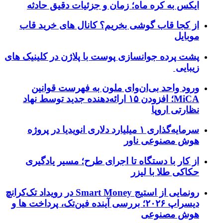
ایکس به کره ماه؛ زمان و جزئیات دقیق حادثه
از کجا قاب گوشی بخریم؟ کانال های خرید قاب
موبایل
پشت پرده جوانسازی پوست با پلاژن در کلینیک های
زیبایی
ورود واحد بی‌ان‌وای ملون به فهرست قوانین
MiCA؛ افزودن ۱۵ ارائه‌دهنده جدید توسط نهاد
نظارتی اروپا
سرمایه‌گذاری ۱ میلیارد دلاری انویدیا در پروژه
هوش مصنوعی ناور
از کار با دستگاه تا اجرای طرح؛ مسیر یادگیری
حکاکی طلا با لیزر
رونمایی از استیج Smart Money در رویداد تک‌کرانچ
دیسراپ ۲۰۲۶؛ بررسی آینده فین‌تک، پرداخت‌ ها و
هوش مصنوعی