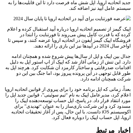
جدید اتحادیه اروپا، اپل شش ماه فرصت دارد تا این قابلیت‌ها را به
سیستم عامل آیپد نیز اضافه کند.
اپیک گیمز از تصمیم اتحادیه اروپا درباره آیپد استقبال کرده و اعلام
کرده که با قدرت کامل پیش می‌روند تا فورتنایت را ابتدا در
فروشگاه اپیک گیمز آیفون در اتحادیه اروپا عرضه کنند، و سپس تا
اواخر سال 2024 در آیپدها نیز این بازی را ارائه دهند.
جدال بین اپیک و اپل از سال‌ها پیش شروع شده و همچنان ادامه
دارد. این تنش از زمانی آغاز شد که اپیک از اپ استور اپل به دلیل
اقدامات ضدرقابتی و ساختار کارمزد آن شکایت کرد. هرچند اپل به
طور قابل توجهی در این پرونده پیروز بود، اما جنگ بین این دو
شرکت همچنان ادامه دارد.
بعداً، زمانی که اپل برنامه خود را برای پیروی از قوانین اتحادیه اروپا
اعلام کرد، مدیرعامل اپیک به نام “تیم سوئینی”، قوانین جدید اپل را
مورد انتقاد قرار داد. در پاسخ، اپل حساب توسعه‌دهنده اپیک را
مسدود کرد و این شرکت بازی‌ساز را به عنوان “تهدیدی” برای
اکوسیستم iOS دانست. با این حال، پس از آغاز تحقیقات اتحادیه
اروپا، اپل حساب اپیک را دوباره فعال کرد.
اخبار مرتبط