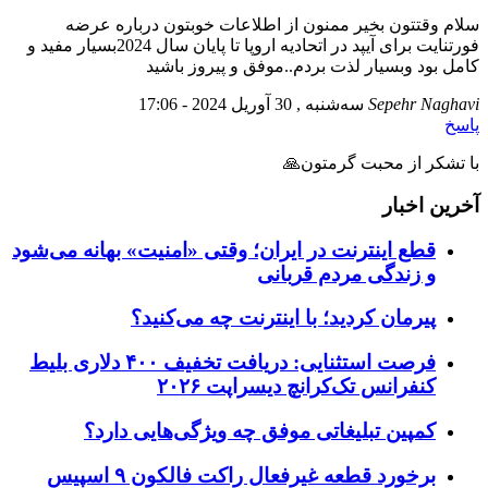
سلام وقتتون بخیر ممنون از اطلاعات خوبتون درباره عرضه
فورتنایت برای آیپد در اتحادیه اروپا تا پایان سال 2024بسیار مفید و
کامل بود وبسیار لذت بردم..موفق و پیروز باشید
Sepehr Naghavi
سه‌شنبه , 30 آوریل 2024 - 17:06
پاسخ
با تشکر از محبت گرمتون🙏
آخرین اخبار
قطع اینترنت در ایران؛ وقتی «امنیت» بهانه می‌شود
و زندگی مردم قربانی
پیرمان کردید؛ با اینترنت چه می‌کنید؟
فرصت استثنایی: دریافت تخفیف ۴۰۰ دلاری بلیط
کنفرانس تک‌کرانچ دیسراپت ۲۰۲۶
کمپین تبلیغاتی موفق چه ویژگی‌هایی دارد؟
برخورد قطعه غیرفعال راکت فالکون ۹ اسپیس