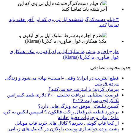
۳ فیلم دست‌کم‌گرفته‌شده اپل تی وی که این آخر هفته باید
تماشا کنید
طرح اجاره به شرط تملیک اپل برای آیفون و مک؛ همکاری
غول فناوری با کلارنا (Klarna)
جدید
محبوب
تصادفی
قطع اینترنت در ایران؛ وقتی «امنیت» بهانه می‌شود و زندگی
مردم قربانی
پیرمان کردید؛ با اینترنت چه می‌کنید؟
فرصت استثنایی: دریافت تخفیف ۴۰۰ دلاری بلیط کنفرانس
تک‌کرانچ دیسراپت ۲۰۲۶
کمپین تبلیغاتی موفق چه ویژگی‌هایی دارد؟
برخورد قطعه غیرفعال راکت فالکون ۹ اسپیس ایکس به کره
ماه؛ زمان و جزئیات دقیق حادثه
از کجا قاب گوشی بخریم؟ کانال های خرید قاب موبایل
پشت پرده جوانسازی پوست با پلاژن در کلینیک های زیبایی