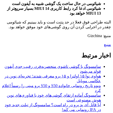
شیائومی در حال ساخت یک گوشی شبیه به آیفون است
شیائومی ادعا کرد رابط کاربری MIUI 14 بسیار سریع‌تر از
MIUI 13 خواهد بود
البته طراحی فوق فعلا در حد پتنت است و باید ببینیم که شیائومی
چقدر در اجرایی کردن آن روی گوشی‌های خود موفق خواهد بود.
منبع: Gizchina
منبع
اخبار مرتبط
سامسونگ با گوشی تاشوی منحصربه‌فرد، رقیب جدی آیفون
فولد می‌شود
هواوی نوا ۱۵ اولترا و ۱۵ پرو معرفی شدند؛ تجربه‌ای نوین در
عکاسی موبایل
ویوو تاریخ رونمایی خانواده S50 و S50 پرو مینی را رسماً اعلام
کرد
سامسونگ آماده ارتقای گوشی‌های خود با فناوری‌های نوین
هوش مصنوعی است
آیا قاتل آی پد پرو در راه است؟ سامسونگ از تبلت جدید خود
در IFA رونمایی می کند!