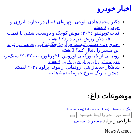
اخبار خودرو
دکتر محمد هادی بلوچی؛ چهره‌ای فعال در تجارت انرژی و
خودرو
2 هفته
فیات توپولینو ۲۰۲۶؛ موش کوچک و دوست‌داشتنی با قیمت
۱۵,۰۰۰ دلار ارزش خرید دارد؟
3 هفته
احیای دنده دستی توسط فراری؛ چگونه کوروت هم می‌تواند
این مسیر را دنبال کند؟
3 هفته
رونمایی از لامبورگینی اوروس SE پرفورمانته ۲۰۲۷؛ سبک‌تر،
قدرتمندتر و لبریز از فیبر کربن
3 هفته
شاهکار جدید ژاپنی؛ رونمایی از هوندا پرلود ۲۰۲۷ لیمیتد
ادیشن با رنگ سرخ خیره‌کننده
4 هفته
موضوعات داغ:
رنگ
Beautiful
Design
Education
Engineering
طراحی و تولید
مستر دانستنی
News Agency