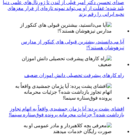
صدای تحسین دکتر امیر فیلی از لندن تا ژورنال‌های علمی دنیا
بلند شده؛ غفلت از او می‌تواند نمونه تازه‌ای از فرار مغزهای
نخبه ایرانی را رقم بزند
آیا می‌دانستید، بیشترین قبولی های کنکور از مدارس
تیزهوشان هستند؟!
راه کارهای پیشرفت تحصیلی دانش اموزان ضعیف
افشای پشت پرده: آیا پژمان جمشیدی واقعاً به اتهام تجاوز
بازداشت شده؟ جزئیات محرمانه پرونده فوق‌ستاره سینما!