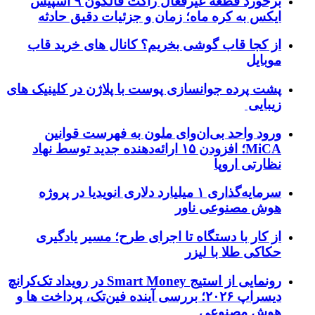
برخورد قطعه غیرفعال راکت فالکون ۹ اسپیس
ایکس به کره ماه؛ زمان و جزئیات دقیق حادثه
از کجا قاب گوشی بخریم؟ کانال های خرید قاب
موبایل
پشت پرده جوانسازی پوست با پلاژن در کلینیک های
زیبایی
ورود واحد بی‌ان‌وای ملون به فهرست قوانین
MiCA؛ افزودن ۱۵ ارائه‌دهنده جدید توسط نهاد
نظارتی اروپا
سرمایه‌گذاری ۱ میلیارد دلاری انویدیا در پروژه
هوش مصنوعی ناور
از کار با دستگاه تا اجرای طرح؛ مسیر یادگیری
حکاکی طلا با لیزر
رونمایی از استیج Smart Money در رویداد تک‌کرانچ
دیسراپ ۲۰۲۶؛ بررسی آینده فین‌تک، پرداخت‌ ها و
هوش مصنوعی