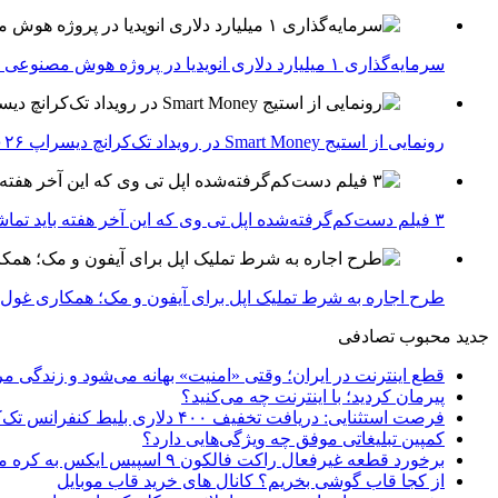
سرمایه‌گذاری ۱ میلیارد دلاری انویدیا در پروژه هوش مصنوعی ناور
رونمایی از استیج Smart Money در رویداد تک‌کرانچ دیسراپ ۲۰۲۶؛ بررسی آینده فین‌تک، پرداخت‌ ها و هوش مصنوعی
۳ فیلم دست‌کم‌گرفته‌شده اپل تی وی که این آخر هفته باید تماشا کنید
طرح اجاره به شرط تملیک اپل برای آیفون و مک؛ همکاری غول فناوری ب
جدید
محبوب
تصادفی
قطع اینترنت در ایران؛ وقتی «امنیت» بهانه می‌شود و زندگی مر
پیرمان کردید؛ با اینترنت چه می‌کنید؟
فرصت استثنایی: دریافت تخفیف ۴۰۰ دلاری بلیط کنفرانس تک‌کرانچ دیسراپت ۲۰۲۶
کمپین تبلیغاتی موفق چه ویژگی‌هایی دارد؟
برخورد قطعه غیرفعال راکت فالکون ۹ اسپیس ایکس به کره ماه؛ زمان و جزئیات دقیق حادثه
از کجا قاب گوشی بخریم؟ کانال های خرید قاب موبایل