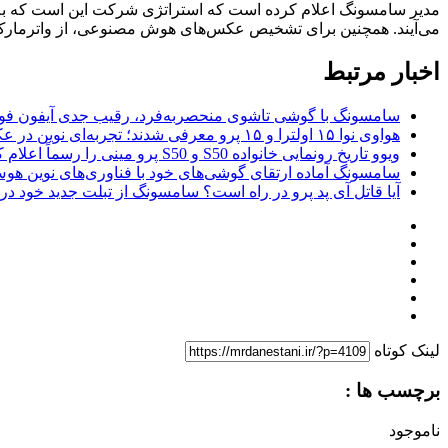
مدیر سامسونگ اعلام کرده است که استراتژی شرکت این است که به م
می‌آیند. همچنین برای تشخیص عکس‌های هوش مصنوعی، از واترمارک‌ه
اخبار مرتبط
سامسونگ با گوشی تاشوی منحصربه‌فرد، رقیب جدی آیفون فول
هواوی نوا ۱۵ اولترا و ۱۵ پرو معرفی شدند؛ تجربه‌ای نوین در عکاسی موبایل
ویوو تاریخ رونمایی خانواده S50 و S50 پرو مینی را رسماً اعلام کرد
سامسونگ آماده ارتقای گوشی‌های خود با فناوری‌های نوین 
آیا قاتل آی پد پرو در راه است؟ سامسونگ از تبلت جدید خود در IFA رونمایی می کند!
لینک کوتاه
برچسب ها :
ناموجود