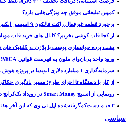
فرصت استثنایی: دریافت تخفیف ۴۰۰ دلاری بلیط کنفرانس تک‌کرانچ دیسراپت ۲۰۲۶
کمپین تبلیغاتی موفق چه ویژگی‌هایی دارد؟
برخورد قطعه غیرفعال راکت فالکون ۹ اسپیس ایکس به کره ماه؛ زمان و جزئیات دقیق حادثه
از کجا قاب گوشی بخریم؟ کانال های خرید قاب موبای
پشت پرده جوانسازی پوست با پلاژن در کلینیک های ز
ورود واحد بی‌ان‌وای ملون به فهرست قوانین MiCA؛ افزودن ۱۵ ارائه‌دهنده جدید توسط نهاد نظارتی اروپا
سرمایه‌گذاری ۱ میلیارد دلاری انویدیا در پروژه هوش مصنوعی ناور
از کار با دستگاه تا اجرای طرح؛ مسیر یادگیری حکاکی 
رونمایی از استیج Smart Money در رویداد تک‌کرانچ دیسراپ ۲۰۲۶؛ بررسی آینده فین‌تک، پرداخت‌ ها و هوش مصنوعی
۳ فیلم دست‌کم‌گرفته‌شده اپل تی وی که این آخر هفته باید تماشا کنید
سیاسی