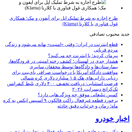
طرح اجاره به شرط تملیک اپل برای آیفون و مک؛ همکاری
غول فناوری با کلارنا (Klarna)
جدید
محبوب
تصادفی
قطع اینترنت در ایران؛ وقتی «امنیت» بهانه می‌شود و زندگی
مردم قربانی
پیرمان کردید؛ با اینترنت چه می‌کنید؟
هشدار جدی در لهستان؛ کشف رخنه امنیتی در فرودگاه‌ها،
بیمارستان‌ها و دادگاه‌ها توسط محققان سایبری
موافقت دادگاه آمریکا با درخواست صرافی بای‌بیت برای
ردیابی دارایی‌های هک ۱.۵ میلیارد دلاری کره شمالی
فرصت استثنایی: دریافت تخفیف ۴۰۰ دلاری بلیط کنفرانس
تک‌کرانچ دیسراپت ۲۰۲۶
کمپین تبلیغاتی موفق چه ویژگی‌هایی دارد؟
برخورد قطعه غیرفعال راکت فالکون ۹ اسپیس ایکس به کره
ماه؛ زمان و جزئیات دقیق حادثه
اخبار خودرو
دکتر محمد هادی بلوچی؛ چهره‌ای فعال در تجارت انرژی و