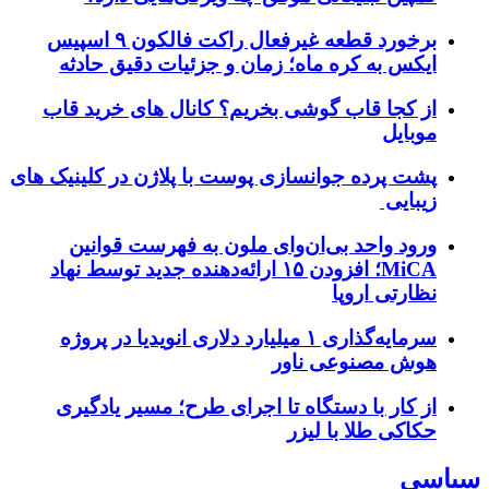
برخورد قطعه غیرفعال راکت فالکون ۹ اسپیس
ایکس به کره ماه؛ زمان و جزئیات دقیق حادثه
از کجا قاب گوشی بخریم؟ کانال های خرید قاب
موبایل
پشت پرده جوانسازی پوست با پلاژن در کلینیک های
زیبایی
ورود واحد بی‌ان‌وای ملون به فهرست قوانین
MiCA؛ افزودن ۱۵ ارائه‌دهنده جدید توسط نهاد
نظارتی اروپا
سرمایه‌گذاری ۱ میلیارد دلاری انویدیا در پروژه
هوش مصنوعی ناور
از کار با دستگاه تا اجرای طرح؛ مسیر یادگیری
حکاکی طلا با لیزر
سیاسی