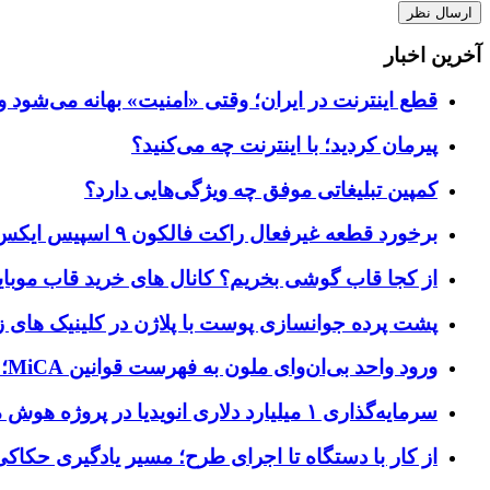
آخرین اخبار
قطع اینترنت در ایران؛ وقتی «امنیت» بهانه می‌شود و
پیرمان کردید؛ با اینترنت چه می‌کنید؟
کمپین تبلیغاتی موفق چه ویژگی‌هایی دارد؟
برخورد قطعه غیرفعال راکت فالکون ۹ اسپیس ایکس به کره ماه؛ زمان و جزئیات دقیق حادثه
از کجا قاب گوشی بخریم؟ کانال های خرید قاب موبای
پشت پرده جوانسازی پوست با پلاژن در کلینیک های ز
ورود واحد بی‌ان‌وای ملون به فهرست قوانین MiCA؛ افزودن ۱۵ ارائه‌دهنده جدید توسط نهاد نظارتی اروپا
سرمایه‌گذاری ۱ میلیارد دلاری انویدیا در پروژه هوش مصنوعی ناور
از کار با دستگاه تا اجرای طرح؛ مسیر یادگیری حکاکی 