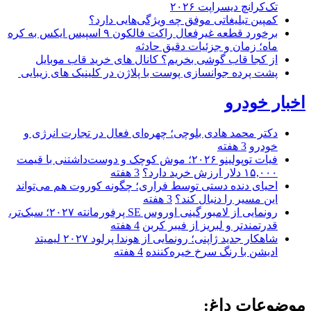
تک‌کرانچ دیسراپت ۲۰۲۶
کمپین تبلیغاتی موفق چه ویژگی‌هایی دارد؟
برخورد قطعه غیرفعال راکت فالکون ۹ اسپیس ایکس به کره
ماه؛ زمان و جزئیات دقیق حادثه
از کجا قاب گوشی بخریم؟ کانال های خرید قاب موبایل
پشت پرده جوانسازی پوست با پلاژن در کلینیک های زیبایی
اخبار خودرو
دکتر محمد هادی بلوچی؛ چهره‌ای فعال در تجارت انرژی و
خودرو
3 هفته
فیات توپولینو ۲۰۲۶؛ موش کوچک و دوست‌داشتنی با قیمت
۱۵,۰۰۰ دلار ارزش خرید دارد؟
3 هفته
احیای دنده دستی توسط فراری؛ چگونه کوروت هم می‌تواند
این مسیر را دنبال کند؟
3 هفته
رونمایی از لامبورگینی اوروس SE پرفورمانته ۲۰۲۷؛ سبک‌تر،
قدرتمندتر و لبریز از فیبر کربن
4 هفته
شاهکار جدید ژاپنی؛ رونمایی از هوندا پرلود ۲۰۲۷ لیمیتد
ادیشن با رنگ سرخ خیره‌کننده
4 هفته
موضوعات داغ: