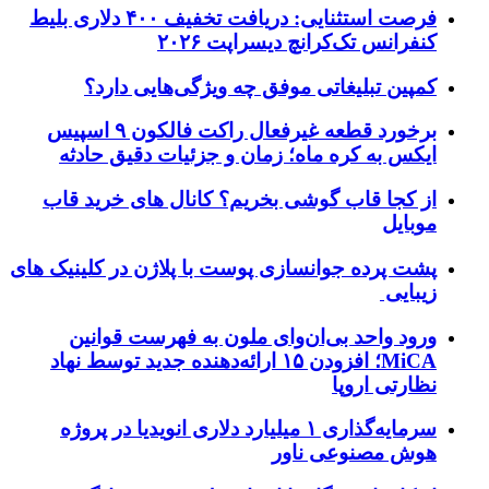
فرصت استثنایی: دریافت تخفیف ۴۰۰ دلاری بلیط
کنفرانس تک‌کرانچ دیسراپت ۲۰۲۶
کمپین تبلیغاتی موفق چه ویژگی‌هایی دارد؟
برخورد قطعه غیرفعال راکت فالکون ۹ اسپیس
ایکس به کره ماه؛ زمان و جزئیات دقیق حادثه
از کجا قاب گوشی بخریم؟ کانال های خرید قاب
موبایل
پشت پرده جوانسازی پوست با پلاژن در کلینیک های
زیبایی
ورود واحد بی‌ان‌وای ملون به فهرست قوانین
MiCA؛ افزودن ۱۵ ارائه‌دهنده جدید توسط نهاد
نظارتی اروپا
سرمایه‌گذاری ۱ میلیارد دلاری انویدیا در پروژه
هوش مصنوعی ناور