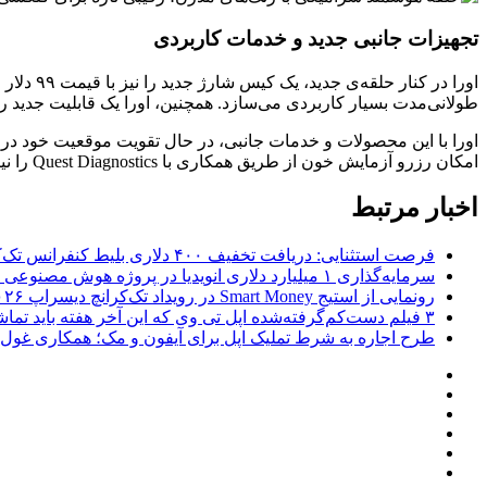
تجهیزات جانبی جدید و خدمات کاربردی
طولانی‌مدت بسیار کاربردی می‌سازد. همچنین، اورا یک قابلیت جدید ر
اورا با این محصولات و خدمات جانبی، در حال تقویت موقعیت خود در 
امکان رزرو آزمایش خون از طریق همکاری با Quest Diagnostics را نیز معرفی کرده است. این اقدامات، جایگاه اورا را در مقابل رقبای قدرتمندی مثل گلکسی رینگ سامسونگ تثبیت می‌کند.
اخبار مرتبط
فرصت استثنایی: دریافت تخفیف ۴۰۰ دلاری بلیط کنفرانس تک‌کرانچ دیسراپت ۲۰۲۶
سرمایه‌گذاری ۱ میلیارد دلاری انویدیا در پروژه هوش مصنوعی ناور
رونمایی از استیج Smart Money در رویداد تک‌کرانچ دیسراپ ۲۰۲۶؛ بررسی آینده فین‌تک، پرداخت‌ ها و هوش مصنوعی
۳ فیلم دست‌کم‌گرفته‌شده اپل تی وی که این آخر هفته باید تماشا کنید
طرح اجاره به شرط تملیک اپل برای آیفون و مک؛ همکاری غول فناوری ب