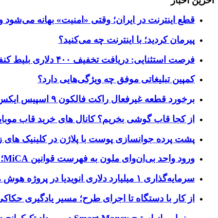
آخرین اخبار
قطع اینترنت در ایران؛ وقتی «امنیت» بهانه می‌شود و
پیرمان کردید؛ با اینترنت چه می‌کنید؟
فرصت استثنایی: دریافت تخفیف ۴۰۰ دلاری بلیط کنفرانس تک‌کرانچ دیسراپت ۲۰۲۶
کمپین تبلیغاتی موفق چه ویژگی‌هایی دارد؟
برخورد قطعه غیرفعال راکت فالکون ۹ اسپیس ایکس به کره ماه؛ زمان و جزئیات دقیق حادثه
از کجا قاب گوشی بخریم؟ کانال های خرید قاب موبای
پشت پرده جوانسازی پوست با پلاژن در کلینیک های ز
ورود واحد بی‌ان‌وای ملون به فهرست قوانین MiCA؛ افزودن ۱۵ ارائه‌دهنده جدید توسط نهاد نظارتی اروپا
سرمایه‌گذاری ۱ میلیارد دلاری انویدیا در پروژه هوش مصنوعی ناور
از کار با دستگاه تا اجرای طرح؛ مسیر یادگیری حکاکی 