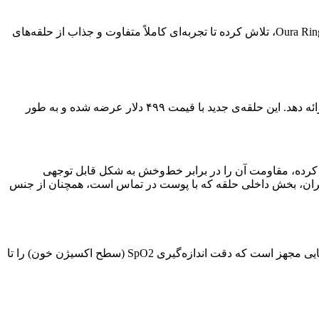
ترندی تازه در پوشیدنی‌ها: حلقه هوشمند سرامیکی با رنگ‌های متنوع و پرانرژی شرکت اورا (Oura) با معرفی محصول جدید خود، Oura Ring 4 Ceramic، تلاش کرده تا تجربه‌ای کاملاً متفاوت و جذاب از حلقه‌های
شرکت اورا (Oura) با معرفی محصول جدید خود، Oura Ring 4 Ceramic، تلاش کرده تا تجربه‌ای کاملاً متفاوت و جذاب از حلقه‌های هوشمند ارائه دهد. این حلقه‌ی جدید با قیمت ۴۹۹ دلار عرضه شده و به طور
کرده، مقاومت آن را در برابر خط‌وخش به شکل قابل توجهی
ه بازار می‌آید. البته برای راحتی بیشتر کاربران، بخش داخلی حلقه که با پوست در تماس است، همچنان از جنس
حلقه‌ی هوشمند Ring 4 Ceramic تمام قابلیت‌های پیشرفته‌ی نسل قبلی خود در زمینه پایش سلامت را حفظ کرده است. این حلقه به حسگرهایی مجهز است که دقت اندازه‌گیری SpO2 (سطح اکسیژن خون) را تا