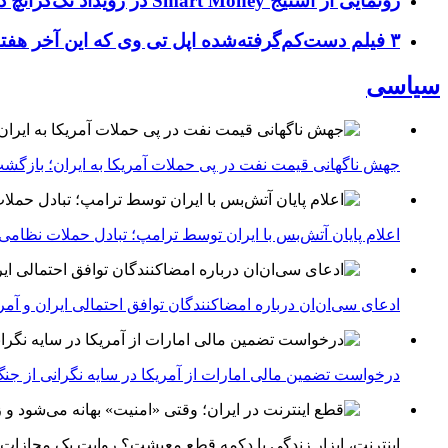
رونمایی از استیج Smart Money در رویداد تک‌کرانچ دیسراپ ۲۰۲۶؛ بررسی آینده فین‌تک، پرداخت‌ ها و هوش مصنوعی
۳ فیلم دست‌کم‌گرفته‌شده اپل تی وی که این آخر هفته باید تماشا کنید
سیاسی
جهش ناگهانی قیمت نفت در پی حملات آمریکا به ایران؛ بازگشت
اعلام پایان آتش‌بس با ایران توسط ترامپ؛ تبادل حملات نظامی
ادعای سی‌ان‌ان درباره امضاکنندگان توافق احتمالی ایران و آمر
درخواست تضمین مالی امارات از آمریکا در سایه نگرانی از جنگ 
اینترنت، ابزار زندگی یا دکمه قطع معیشت؟ روایت یک مجازات