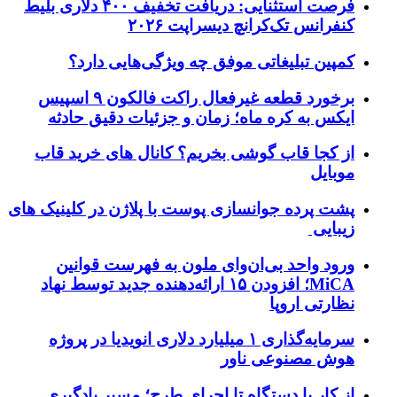
فرصت استثنایی: دریافت تخفیف ۴۰۰ دلاری بلیط
کنفرانس تک‌کرانچ دیسراپت ۲۰۲۶
کمپین تبلیغاتی موفق چه ویژگی‌هایی دارد؟
برخورد قطعه غیرفعال راکت فالکون ۹ اسپیس
ایکس به کره ماه؛ زمان و جزئیات دقیق حادثه
از کجا قاب گوشی بخریم؟ کانال های خرید قاب
موبایل
پشت پرده جوانسازی پوست با پلاژن در کلینیک های
زیبایی
ورود واحد بی‌ان‌وای ملون به فهرست قوانین
MiCA؛ افزودن ۱۵ ارائه‌دهنده جدید توسط نهاد
نظارتی اروپا
سرمایه‌گذاری ۱ میلیارد دلاری انویدیا در پروژه
هوش مصنوعی ناور
از کار با دستگاه تا اجرای طرح؛ مسیر یادگیری