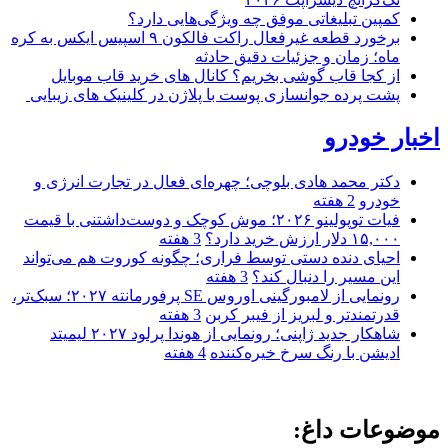
کمپین تبلیغاتی موفق چه ویژگی‌هایی دارد؟
برخورد قطعه غیرفعال راکت فالکون ۹ اسپیس ایکس به کره
ماه؛ زمان و جزئیات دقیق حادثه
از کجا قاب گوشی بخریم؟ کانال های خرید قاب موبایل
پشت پرده جوانسازی پوست با پلاژن در کلینیک های زیبایی
اخبار خودرو
دکتر محمد هادی بلوچی؛ چهره‌ای فعال در تجارت انرژی و
خودرو
2 هفته
فیات توپولینو ۲۰۲۶؛ موش کوچک و دوست‌داشتنی با قیمت
۱۵,۰۰۰ دلار ارزش خرید دارد؟
3 هفته
احیای دنده دستی توسط فراری؛ چگونه کوروت هم می‌تواند
این مسیر را دنبال کند؟
3 هفته
رونمایی از لامبورگینی اوروس SE پرفورمانته ۲۰۲۷؛ سبک‌تر،
قدرتمندتر و لبریز از فیبر کربن
3 هفته
شاهکار جدید ژاپنی؛ رونمایی از هوندا پرلود ۲۰۲۷ لیمیتد
ادیشن با رنگ سرخ خیره‌کننده
4 هفته
موضوعات داغ: