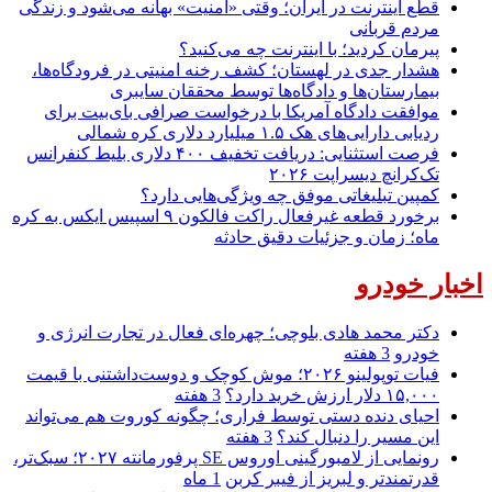
قطع اینترنت در ایران؛ وقتی «امنیت» بهانه می‌شود و زندگی
مردم قربانی
پیرمان کردید؛ با اینترنت چه می‌کنید؟
هشدار جدی در لهستان؛ کشف رخنه امنیتی در فرودگاه‌ها،
بیمارستان‌ها و دادگاه‌ها توسط محققان سایبری
موافقت دادگاه آمریکا با درخواست صرافی بای‌بیت برای
ردیابی دارایی‌های هک ۱.۵ میلیارد دلاری کره شمالی
فرصت استثنایی: دریافت تخفیف ۴۰۰ دلاری بلیط کنفرانس
تک‌کرانچ دیسراپت ۲۰۲۶
کمپین تبلیغاتی موفق چه ویژگی‌هایی دارد؟
برخورد قطعه غیرفعال راکت فالکون ۹ اسپیس ایکس به کره
ماه؛ زمان و جزئیات دقیق حادثه
اخبار خودرو
دکتر محمد هادی بلوچی؛ چهره‌ای فعال در تجارت انرژی و
خودرو
3 هفته
فیات توپولینو ۲۰۲۶؛ موش کوچک و دوست‌داشتنی با قیمت
۱۵,۰۰۰ دلار ارزش خرید دارد؟
3 هفته
احیای دنده دستی توسط فراری؛ چگونه کوروت هم می‌تواند
این مسیر را دنبال کند؟
3 هفته
رونمایی از لامبورگینی اوروس SE پرفورمانته ۲۰۲۷؛ سبک‌تر،
قدرتمندتر و لبریز از فیبر کربن
1 ماه