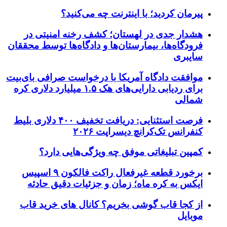
پیرمان کردید؛ با اینترنت چه می‌کنید؟
هشدار جدی در لهستان؛ کشف رخنه امنیتی در
فرودگاه‌ها، بیمارستان‌ها و دادگاه‌ها توسط محققان
سایبری
موافقت دادگاه آمریکا با درخواست صرافی بای‌بیت
برای ردیابی دارایی‌های هک ۱.۵ میلیارد دلاری کره
شمالی
فرصت استثنایی: دریافت تخفیف ۴۰۰ دلاری بلیط
کنفرانس تک‌کرانچ دیسراپت ۲۰۲۶
کمپین تبلیغاتی موفق چه ویژگی‌هایی دارد؟
برخورد قطعه غیرفعال راکت فالکون ۹ اسپیس
ایکس به کره ماه؛ زمان و جزئیات دقیق حادثه
از کجا قاب گوشی بخریم؟ کانال های خرید قاب
موبایل