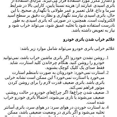
و دشارژ مکرر مورد استفاده قرار می‌گیرند. مزایای استفاده از
باتری اسیدی عبارتند از: هزینه نسبتاً پایین، کارایی بالا در شرایط
سرما و داغ، قابل تعمیر و عمر طولانی با نگهداری صحیح. با این
حال، باتری اسیدی نیازمند نگهداری و نظارت دقیق بر سطح اسید
الکترولیت است. همچنین، در صورتی که باتری اسیدی به طور
نادرست استفاده شود یا تخلیه عمیق شود، می‌تواند خراب شود و
نیاز به تعویض داشته باشد.
علائم خراب شدن باتری خودرو
علائم خرابی باتری خودرو می‌تواند شامل موارد زیر باشد:
روشن نشدن خودرو: اگر باتری ماشین خراب باشد، نمی‌توانید
خودرو را روشن کنید. هنگام چرخاندن کلید استارت، شاید
فقط صدای یک کلیک کوچک بشنوید.
استارت نمی‌خورد: خودروتان به صورت نامنظم استارت
می‌خورد یا استارت نمی‌خورد؟ این ممکن است نشانه خرابی
باتری باشد. باتری ضعیف قدرت لازم را برای روشن کردن
موتور فراهم نمی‌کند.
ضعیف شدن چراغ‌ها: اگر چراغ‌های خودرو در حالت روشنی
ضعیف می‌شوند یا تاری می‌شوند، احتمالاً باتری خودرو خراب
شده است.
بد استارت خوردن در هوای سرد: در هوای سرد، باتری آسانتر
تخلیه می‌شود و اگر باتری در وضعیت ضعیفی باشد، ممکن