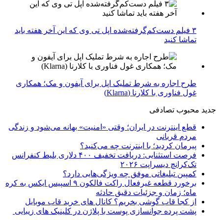
۳ فیلم دست‌کم‌گرفته‌شده اپل تی وی که این آخر هفته باید
تماشا کنید
طرح اجاره به شرط تملیک اپل برای آیفون و مک؛ همکاری
غول فناوری با کلارنا (Klarna)
جدید
محبوب
تصادفی
قطع اینترنت در ایران؛ وقتی «امنیت» بهانه می‌شود و زندگی
مردم قربانی
پیرمان کردید؛ با اینترنت چه می‌کنید؟
فرصت استثنایی: دریافت تخفیف ۴۰۰ دلاری بلیط کنفرانس
تک‌کرانچ دیسراپت ۲۰۲۶
کمپین تبلیغاتی موفق چه ویژگی‌هایی دارد؟
برخورد قطعه غیرفعال راکت فالکون ۹ اسپیس ایکس به کره
ماه؛ زمان و جزئیات دقیق حادثه
از کجا قاب گوشی بخریم؟ کانال های خرید قاب موبایل
پشت پرده جوانسازی پوست با پلاژن در کلینیک های زیبایی