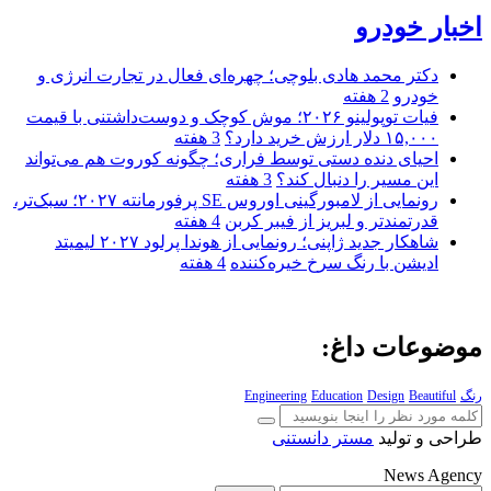
اخبار خودرو
دکتر محمد هادی بلوچی؛ چهره‌ای فعال در تجارت انرژی و
خودرو
2 هفته
فیات توپولینو ۲۰۲۶؛ موش کوچک و دوست‌داشتنی با قیمت
۱۵,۰۰۰ دلار ارزش خرید دارد؟
3 هفته
احیای دنده دستی توسط فراری؛ چگونه کوروت هم می‌تواند
این مسیر را دنبال کند؟
3 هفته
رونمایی از لامبورگینی اوروس SE پرفورمانته ۲۰۲۷؛ سبک‌تر،
قدرتمندتر و لبریز از فیبر کربن
4 هفته
شاهکار جدید ژاپنی؛ رونمایی از هوندا پرلود ۲۰۲۷ لیمیتد
ادیشن با رنگ سرخ خیره‌کننده
4 هفته
موضوعات داغ:
رنگ
Beautiful
Design
Education
Engineering
طراحی و تولید
مستر دانستنی
News Agency