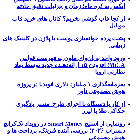
ایکس به کره ماه؛ زمان و جزئیات دقیق حادثه
از کجا قاب گوشی بخریم؟ کانال های خرید قاب
موبایل
پشت پرده جوانسازی پوست با پلاژن در کلینیک های
زیبایی
ورود واحد بی‌ان‌وای ملون به فهرست قوانین
MiCA؛ افزودن ۱۵ ارائه‌دهنده جدید توسط نهاد
نظارتی اروپا
سرمایه‌گذاری ۱ میلیارد دلاری انویدیا در پروژه
هوش مصنوعی ناور
از کار با دستگاه تا اجرای طرح؛ مسیر یادگیری
حکاکی طلا با لیزر
رونمایی از استیج Smart Money در رویداد تک‌کرانچ
دیسراپ ۲۰۲۶؛ بررسی آینده فین‌تک، پرداخت‌ ها و
هوش مصنوعی