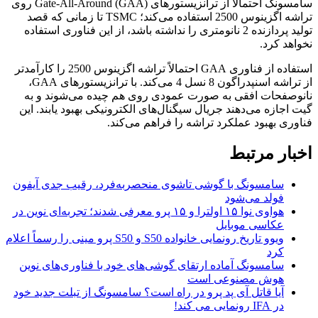
سامسونگ احتمالاً از ترانزیستورهای Gate-All-Around (GAA) روی
تراشه اگزینوس 2500 استفاده می‌کند؛ TSMC تا زمانی که قصد
تولید پردازنده 2 نانومتری را نداشته باشد، از این فناوری استفاده
نخواهد کرد.
استفاده از فناوری GAA احتمالاً تراشه اگزینوس 2500 را کارآمدتر
از تراشه اسنپدراگون 8 نسل 4 می‌کند. با ترانزیستورهای GAA،
نانوصفحات افقی به صورت عمودی روی هم چیده می‌شوند و به
گیت اجازه می‌دهند جریال سیگنال‌های الکترونیکی بهبود یابند. این
فناوری بهبود عملکرد تراشه را فراهم می‌کند.
اخبار مرتبط
سامسونگ با گوشی تاشوی منحصربه‌فرد، رقیب جدی آیفون
فولد می‌شود
هواوی نوا ۱۵ اولترا و ۱۵ پرو معرفی شدند؛ تجربه‌ای نوین در
عکاسی موبایل
ویوو تاریخ رونمایی خانواده S50 و S50 پرو مینی را رسماً اعلام
کرد
سامسونگ آماده ارتقای گوشی‌های خود با فناوری‌های نوین
هوش مصنوعی است
آیا قاتل آی پد پرو در راه است؟ سامسونگ از تبلت جدید خود
در IFA رونمایی می کند!