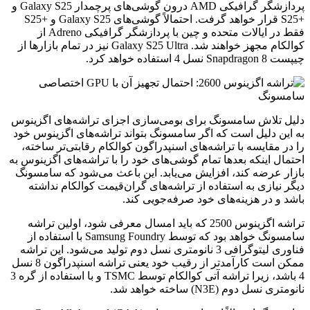
پردازشگر گرافیکی AMD درون گوشی‌های پرچمدار Galaxy S25 و
+S25 قرار خواهد گرفت. احتمالاً گوشی‌های Galaxy S25 و +S25
فقط در ایالات متحده و چین با پردازشگر گرافیکی Adreno از
کوالکام مجهز خواهند شد. Galaxy S25 Ultra نیز در تمام بازارها از
چیپست Snapdragon 8 نسل 4 استفاده خواهد کرد.
دلیل تلاش سامسونگ برای بومی‌سازی اجزای تراشه‌های اگزینوس
به این دلیل است که اگر سامسونگ بتواند تراشه‌های اگزینوس خود
را در مقایسه با تراشه‌های اسنپدراگون کوالکام رقابتی‌تر ساخته،
احتمال اینکه بعدها تمام گوشی‌های خود را با تراشه‌های اگزینوس به
بازار عرضه کند، افزایش می‌یابد. این باعث می‌شود که سامسونگ
دیگر نیازی به استفاده از تراشه‌های گران‌قیمت کوالکام نداشته
باشد و در هزینه‌های خود صرفه‌جویی کند.
تراشه اگزینوس 2500 که باید امسال معرفی شود، اولین تراشه
سامسونگ خواهد بود که توسط Samsung Foundry با استفاده از
فناوری لیتوگرافی 3 نانومتری نسل دوم تولید می‌شود. این تراشه
ممکن است کارآمدتر از رقیب خود یعنی تراشه اسنپدراگون 8 نسل
4 باشد، زیرا تراشه آتی کوالکام توسط TSMC و با استفاده از گره 3
نانومتری نسل دوم (N3E) ساخته خواهد شد.