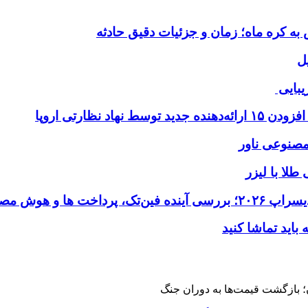
ل
یبایی
طلا با لیزر