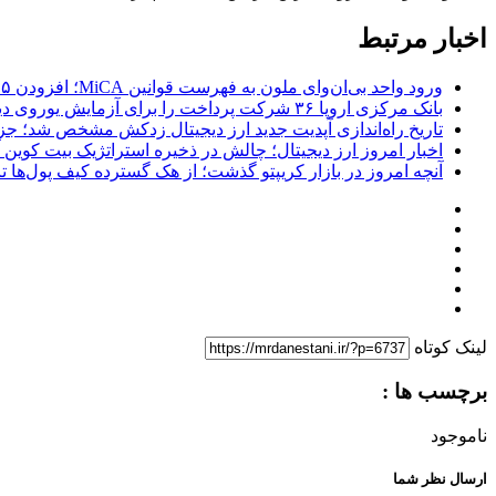
اخبار مرتبط
ورود واحد بی‌ان‌وای ملون به فهرست قوانین MiCA؛ افزودن ۱۵ ارائه‌دهنده جدید توسط نهاد نظارتی اروپا
بانک مرکزی اروپا ۳۶ شرکت پرداخت را برای آزمایش یوروی دیجیتال پیش از پایلوت ۲۰۲۷ انتخاب کرد
تاریخ راه‌اندازی آپدیت جدید ارز دیجیتال زدکش مشخص شد؛ جزئیات ار
اخبار امروز ارز دیجیتال؛ چالش در ذخیره استراتژیک بیت کوین آمر
آنچه امروز در بازار کریپتو گذشت؛ از هک گسترده کیف پول‌ها تا خروج ۱.۲ میلیارد دلاری 
لینک کوتاه
برچسب ها :
ناموجود
ارسال نظر شما