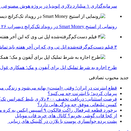
سرمایه‌گذاری ۱ میلیارد دلاری انویدیا در پروژه هوش مصنوعی ناور
رونمایی از استیج Smart Money در رویداد تک‌کرانچ دیسراپ ۲۰۲۶؛ بررسی آینده فین‌تک، پرداخت‌ ها و هوش مصنوعی
۳ فیلم دست‌کم‌گرفته‌شده اپل تی وی که این آخر هفته باید تماشا کنید
طرح اجاره به شرط تملیک اپل برای آیفون و مک؛ همکاری غول فناوری ب
جدید
محبوب
تصادفی
قطع اینترنت در ایران؛ وقتی «امنیت» بهانه می‌شود و زندگی مر
پیرمان کردید؛ با اینترنت چه می‌کنید؟
فرصت استثنایی: دریافت تخفیف ۴۰۰ دلاری بلیط کنفرانس تک‌کرانچ دیسراپت ۲۰۲۶
کمپین تبلیغاتی موفق چه ویژگی‌هایی دارد؟
برخورد قطعه غیرفعال راکت فالکون ۹ اسپیس ایکس به کره ماه؛ زمان و جزئیات دقیق حادثه
از کجا قاب گوشی بخریم؟ کانال های خرید قاب موبایل
پشت پرده جوانسازی پوست با پلاژن در کلینیک های زیبایی