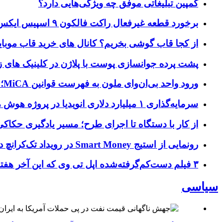
کمپین تبلیغاتی موفق چه ویژگی‌هایی دارد؟
برخورد قطعه غیرفعال راکت فالکون ۹ اسپیس ایکس به کره ماه؛ زمان و جزئیات دقیق حادثه
از کجا قاب گوشی بخریم؟ کانال های خرید قاب موبای
پشت پرده جوانسازی پوست با پلاژن در کلینیک های ز
ورود واحد بی‌ان‌وای ملون به فهرست قوانین MiCA؛ افزودن ۱۵ ارائه‌دهنده جدید توسط نهاد نظارتی اروپا
سرمایه‌گذاری ۱ میلیارد دلاری انویدیا در پروژه هوش مصنوعی ناور
از کار با دستگاه تا اجرای طرح؛ مسیر یادگیری حکاکی 
رونمایی از استیج Smart Money در رویداد تک‌کرانچ دیسراپ ۲۰۲۶؛ بررسی آینده فین‌تک، پرداخت‌ ها و هوش مصنوعی
۳ فیلم دست‌کم‌گرفته‌شده اپل تی وی که این آخر هفته باید تماشا کنید
سیاسی