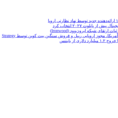
تقای شبکه ایرون‌وود (Ironwood)
یکا، مجوز اروپایی ریپل و فروش سنگین بیت کوین توسط Strategy
از بایننس