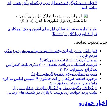
۳ فیلم دست‌کم‌گرفته‌شده اپل تی وی که این آخر هفته باید
تماشا کنید
طرح اجاره به شرط تملیک اپل برای آیفون و مک؛ همکاری
غول فناوری با کلارنا (Klarna)
جدید
محبوب
تصادفی
قطع اینترنت در ایران؛ وقتی «امنیت» بهانه می‌شود و زندگی
مردم قربانی
پیرمان کردید؛ با اینترنت چه می‌کنید؟
فرصت استثنایی: دریافت تخفیف ۴۰۰ دلاری بلیط کنفرانس
تک‌کرانچ دیسراپت ۲۰۲۶
کمپین تبلیغاتی موفق چه ویژگی‌هایی دارد؟
برخورد قطعه غیرفعال راکت فالکون ۹ اسپیس ایکس به کره
ماه؛ زمان و جزئیات دقیق حادثه
از کجا قاب گوشی بخریم؟ کانال های خرید قاب موبایل
پشت پرده جوانسازی پوست با پلاژن در کلینیک های زیبایی
اخبار خودرو