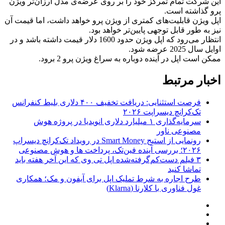
این شرکت تمام تمرکز خود را بر روی عرضه‌ی مدل ارزان‌تر ویژن
پرو گذاشته است.
اپل ویژن قابلیت‌های کمتری از ویژن پرو خواهد داشت، اما قیمت آن
نیز به طور قابل توجهی پایین‌تر خواهد بود.
انتظار می‌رود که اپل ویژن حدود 1600 دلار قیمت داشته باشد و در
اوایل سال 2025 عرضه شود.
ممکن است اپل در آینده دوباره به سراغ ویژن پرو 2 برود.
اخبار مرتبط
فرصت استثنایی: دریافت تخفیف ۴۰۰ دلاری بلیط کنفرانس
تک‌کرانچ دیسراپت ۲۰۲۶
سرمایه‌گذاری ۱ میلیارد دلاری انویدیا در پروژه هوش
مصنوعی ناور
رونمایی از استیج Smart Money در رویداد تک‌کرانچ دیسراپ
۲۰۲۶؛ بررسی آینده فین‌تک، پرداخت‌ ها و هوش مصنوعی
۳ فیلم دست‌کم‌گرفته‌شده اپل تی وی که این آخر هفته باید
تماشا کنید
طرح اجاره به شرط تملیک اپل برای آیفون و مک؛ همکاری
غول فناوری با کلارنا (Klarna)