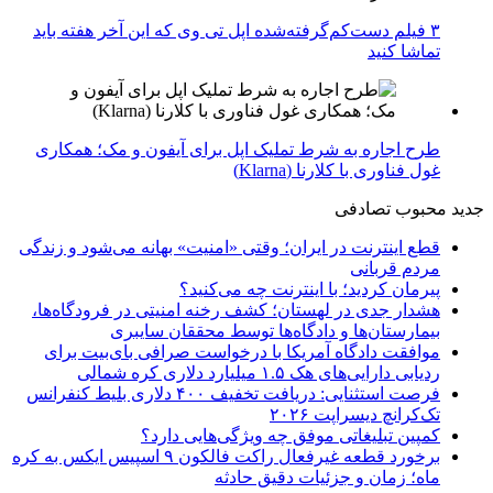
۳ فیلم دست‌کم‌گرفته‌شده اپل تی وی که این آخر هفته باید
تماشا کنید
طرح اجاره به شرط تملیک اپل برای آیفون و مک؛ همکاری
غول فناوری با کلارنا (Klarna)
جدید
محبوب
تصادفی
قطع اینترنت در ایران؛ وقتی «امنیت» بهانه می‌شود و زندگی
مردم قربانی
پیرمان کردید؛ با اینترنت چه می‌کنید؟
هشدار جدی در لهستان؛ کشف رخنه امنیتی در فرودگاه‌ها،
بیمارستان‌ها و دادگاه‌ها توسط محققان سایبری
موافقت دادگاه آمریکا با درخواست صرافی بای‌بیت برای
ردیابی دارایی‌های هک ۱.۵ میلیارد دلاری کره شمالی
فرصت استثنایی: دریافت تخفیف ۴۰۰ دلاری بلیط کنفرانس
تک‌کرانچ دیسراپت ۲۰۲۶
کمپین تبلیغاتی موفق چه ویژگی‌هایی دارد؟
برخورد قطعه غیرفعال راکت فالکون ۹ اسپیس ایکس به کره
ماه؛ زمان و جزئیات دقیق حادثه