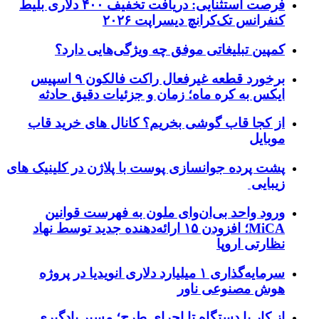
فرصت استثنایی: دریافت تخفیف ۴۰۰ دلاری بلیط
کنفرانس تک‌کرانچ دیسراپت ۲۰۲۶
کمپین تبلیغاتی موفق چه ویژگی‌هایی دارد؟
برخورد قطعه غیرفعال راکت فالکون ۹ اسپیس
ایکس به کره ماه؛ زمان و جزئیات دقیق حادثه
از کجا قاب گوشی بخریم؟ کانال های خرید قاب
موبایل
پشت پرده جوانسازی پوست با پلاژن در کلینیک های
زیبایی
ورود واحد بی‌ان‌وای ملون به فهرست قوانین
MiCA؛ افزودن ۱۵ ارائه‌دهنده جدید توسط نهاد
نظارتی اروپا
سرمایه‌گذاری ۱ میلیارد دلاری انویدیا در پروژه
هوش مصنوعی ناور
از کار با دستگاه تا اجرای طرح؛ مسیر یادگیری