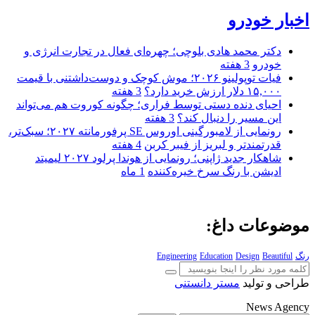
اخبار خودرو
دکتر محمد هادی بلوچی؛ چهره‌ای فعال در تجارت انرژی و
خودرو
3 هفته
فیات توپولینو ۲۰۲۶؛ موش کوچک و دوست‌داشتنی با قیمت
۱۵,۰۰۰ دلار ارزش خرید دارد؟
3 هفته
احیای دنده دستی توسط فراری؛ چگونه کوروت هم می‌تواند
این مسیر را دنبال کند؟
3 هفته
رونمایی از لامبورگینی اوروس SE پرفورمانته ۲۰۲۷؛ سبک‌تر،
قدرتمندتر و لبریز از فیبر کربن
4 هفته
شاهکار جدید ژاپنی؛ رونمایی از هوندا پرلود ۲۰۲۷ لیمیتد
ادیشن با رنگ سرخ خیره‌کننده
1 ماه
موضوعات داغ:
رنگ
Beautiful
Design
Education
Engineering
طراحی و تولید
مستر دانستنی
News Agency