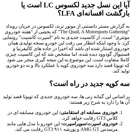
آیا این نسل جدید لکسوس LC است یا
بازگشت افسانه‌ای LFA؟
به گزارش مستر دانستنی از موتور ترند، لکسوس در جریان رویداد
“The Quail, A Motorsports Gathering” که بخشی از “هفته خودروی
مونتری” است، از کانسپت جدیدی به نام “اسپرت کانسپت” رونمایی
کرد. با وجود اینکه انتظار می رفت این خودرو نسخه تولیدی همان
خودروی استتار شده ای باشد که اخیرا در جاده های کالیفرنیا و
فستیوال گودوود دیده شده، اما مشخص شد که این کانسپت چیزی
کاملا متفاوت است. این موضوع به این نتیجه گیری منجر می شود
که تویوتا قصد دارد سه خودروی کوپه با عملکرد بالا و نه دو خودرو،
تولید کند.
سه کوپه جدید در راه است؟
بر اساس این گمانه زنی ها، سه خودروی جدیدی که تویوتا قصد تولید
آن ها را دارد به شرح زیر هستند:
خودروی مسابقه ای استقامتی:
این خودروی مسابقه ای در
کلاس GT3 رقابت خواهد کرد.
خودروی اسپرت/سوپراسپرت:
این خودرو با مدل هایی مانند
مرسدس AMG GT و پورشه ۹۱۱ GT3 رقابت می کند.