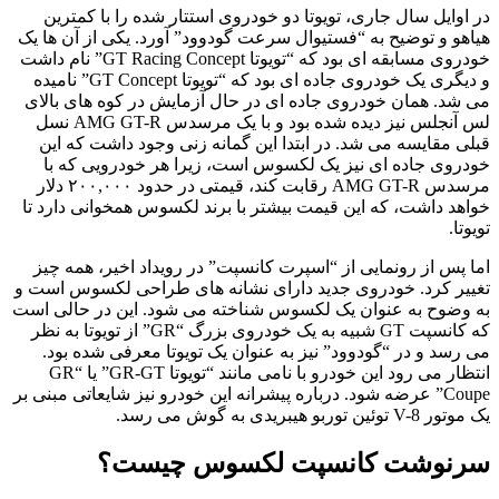
در اوایل سال جاری، تویوتا دو خودروی استتار شده را با کمترین
هیاهو و توضیح به “فستیوال سرعت گودوود” آورد. یکی از آن ها یک
خودروی مسابقه ای بود که “تویوتا GT Racing Concept” نام داشت
و دیگری یک خودروی جاده ای بود که “تویوتا GT Concept” نامیده
می شد. همان خودروی جاده ای در حال آزمایش در کوه های بالای
لس آنجلس نیز دیده شده بود و با یک مرسدس AMG GT-R نسل
قبلی مقایسه می شد. در ابتدا این گمانه زنی وجود داشت که این
خودروی جاده ای نیز یک لکسوس است، زیرا هر خودرویی که با
مرسدس AMG GT-R رقابت کند، قیمتی در حدود ۲۰۰,۰۰۰ دلار
خواهد داشت، که این قیمت بیشتر با برند لکسوس همخوانی دارد تا
تویوتا.
اما پس از رونمایی از “اسپرت کانسپت” در رویداد اخیر، همه چیز
تغییر کرد. خودروی جدید دارای نشانه های طراحی لکسوس است و
به وضوح به عنوان یک لکسوس شناخته می شود. این در حالی است
که کانسپت GT شبیه به یک خودروی بزرگ “GR” از تویوتا به نظر
می رسد و در “گودوود” نیز به عنوان یک تویوتا معرفی شده بود.
انتظار می رود این خودرو با نامی مانند “تویوتا GR-GT” یا “GR
Coupe” عرضه شود. درباره پیشرانه این خودرو نیز شایعاتی مبنی بر
یک موتور V-8 توئین توربو هیبریدی به گوش می رسد.
سرنوشت کانسپت لکسوس چیست؟