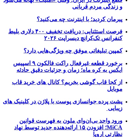
و زندگی مردم قربانی
پیرمان کردید؛ با اینترنت چه می‌کنید؟
فرصت استثنایی: دریافت تخفیف ۴۰۰ دلاری بلیط
کنفرانس تک‌کرانچ دیسراپت ۲۰۲۶
کمپین تبلیغاتی موفق چه ویژگی‌هایی دارد؟
برخورد قطعه غیرفعال راکت فالکون ۹ اسپیس
ایکس به کره ماه؛ زمان و جزئیات دقیق حادثه
از کجا قاب گوشی بخریم؟ کانال های خرید قاب
موبایل
پشت پرده جوانسازی پوست با پلاژن در کلینیک های
زیبایی
ورود واحد بی‌ان‌وای ملون به فهرست قوانین
MiCA؛ افزودن ۱۵ ارائه‌دهنده جدید توسط نهاد
نظارتی اروپا