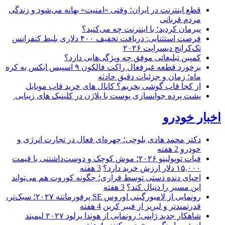
قطع اینترنت در ایران؛ وقتی «امنیت» بهانه می‌شود و زندگی
مردم قربانی
پیرمان کردید؛ با اینترنت چه می‌کنید؟
فرصت استثنایی: دریافت تخفیف ۴۰۰ دلاری بلیط کنفرانس
تک‌کرانچ دیسراپت ۲۰۲۶
کمپین تبلیغاتی موفق چه ویژگی‌هایی دارد؟
برخورد قطعه غیرفعال راکت فالکون ۹ اسپیس ایکس به کره
ماه؛ زمان و جزئیات دقیق حادثه
از کجا قاب گوشی بخریم؟ کانال های خرید قاب موبایل
پشت پرده جوانسازی پوست با پلاژن در کلینیک های زیبایی
اخبار خودرو
دکتر محمد هادی بلوچی؛ چهره‌ای فعال در تجارت انرژی و
خودرو
2 هفته
فیات توپولینو ۲۰۲۶؛ موش کوچک و دوست‌داشتنی با قیمت
۱۵,۰۰۰ دلار ارزش خرید دارد؟
3 هفته
احیای دنده دستی توسط فراری؛ چگونه کوروت هم می‌تواند
این مسیر را دنبال کند؟
3 هفته
رونمایی از لامبورگینی اوروس SE پرفورمانته ۲۰۲۷؛ سبک‌تر،
قدرتمندتر و لبریز از فیبر کربن
4 هفته
شاهکار جدید ژاپنی؛ رونمایی از هوندا پرلود ۲۰۲۷ لیمیتد