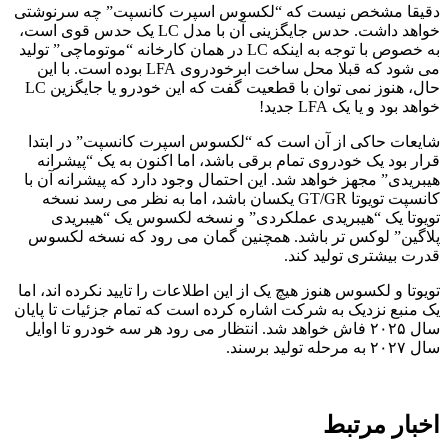
دقیقا مشخص نیست که “لکسوس اسپرت کانسپت” چه سرنوشتی
خواهد داشت. حدس جایگزینی آن با مدل LC یک حدس قوی است،
به خصوص با توجه به اینکه LC در همان کارخانه “موتوماچی” تولید
می شود که قبلا محل ساخت ابرخودروی LFA بوده است. با این
حال، هنوز نمی توان با قطعیت گفت که این خودرو یا جایگزین LC
خواهد بود و یا یک LFA جدید!
شایعات حاکی از آن است که “لکسوس اسپرت کانسپت” در ابتدا
قرار بود یک خودروی تمام برقی باشد، اما اکنون به یک “پیشرانه
هیبریدی” مجهز خواهد شد. این احتمال وجود دارد که پیشرانه آن با
کانسپت تویوتا GT/GR یکسان باشد، اما به نظر می رسد نسخه
تویوتا یک “هیبریدی عملکردی” و نسخه لکسوس یک “هیبریدی
پلاگین” لوکس تر باشد. همچنین گمان می رود که نسخه لکسوس
قدرت بیشتری تولید کند.
تویوتا و لکسوس هنوز هیچ یک از این اطلاعات را تایید نکرده اند، اما
یک منبع نزدیک به شرکت اشاره کرده است که تمام جزئیات تا پایان
سال ۲۰۲۵ فاش خواهد شد. انتظار می رود هر سه خودرو تا اوایل
سال ۲۰۲۷ به مرحله تولید برسند.
اخبار مرتبط