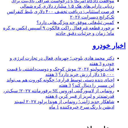
موافقت دادگاه آمریکا با درخواست صرافی بای‌بیت برای
ردیابی دارایی‌های هک ۱.۵ میلیارد دلاری کره شمالی
فرصت استثنایی: دریافت تخفیف ۴۰۰ دلاری بلیط کنفرانس
تک‌کرانچ دیسراپت ۲۰۲۶
کمپین تبلیغاتی موفق چه ویژگی‌هایی دارد؟
برخورد قطعه غیرفعال راکت فالکون ۹ اسپیس ایکس به کره
ماه؛ زمان و جزئیات دقیق حادثه
اخبار خودرو
دکتر محمد هادی بلوچی؛ چهره‌ای فعال در تجارت انرژی و
خودرو
3 هفته
فیات توپولینو ۲۰۲۶؛ موش کوچک و دوست‌داشتنی با قیمت
۱۵,۰۰۰ دلار ارزش خرید دارد؟
3 هفته
احیای دنده دستی توسط فراری؛ چگونه کوروت هم می‌تواند
این مسیر را دنبال کند؟
3 هفته
رونمایی از لامبورگینی اوروس SE پرفورمانته ۲۰۲۷؛ سبک‌تر،
قدرتمندتر و لبریز از فیبر کربن
4 هفته
شاهکار جدید ژاپنی؛ رونمایی از هوندا پرلود ۲۰۲۷ لیمیتد
ادیشن با رنگ سرخ خیره‌کننده
1 ماه