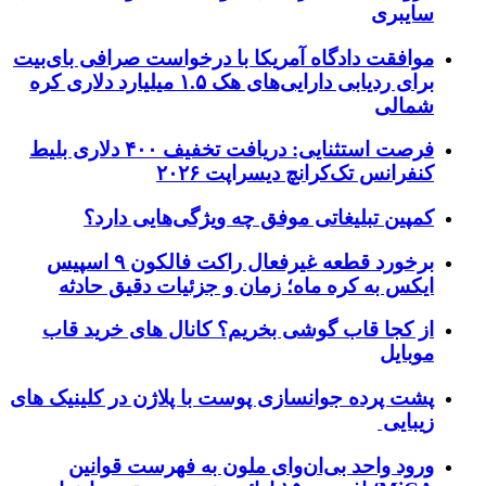
سایبری
موافقت دادگاه آمریکا با درخواست صرافی بای‌بیت
برای ردیابی دارایی‌های هک ۱.۵ میلیارد دلاری کره
شمالی
فرصت استثنایی: دریافت تخفیف ۴۰۰ دلاری بلیط
کنفرانس تک‌کرانچ دیسراپت ۲۰۲۶
کمپین تبلیغاتی موفق چه ویژگی‌هایی دارد؟
برخورد قطعه غیرفعال راکت فالکون ۹ اسپیس
ایکس به کره ماه؛ زمان و جزئیات دقیق حادثه
از کجا قاب گوشی بخریم؟ کانال های خرید قاب
موبایل
پشت پرده جوانسازی پوست با پلاژن در کلینیک های
زیبایی
ورود واحد بی‌ان‌وای ملون به فهرست قوانین