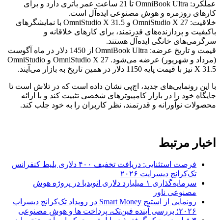
عملکرد: OmniBook Ultra تا 21 ساعت عمر باتری دارد و برای
کارهای روزمره و هوش مصنوعی ایده‌آل است.
خلاقیت: OmniStudio X 27 و OmniStudio X 31.5 با نمایشگرهای
باکیفیت و پردازنده‌های قدرتمند، برای کارهای خلاقانه و
سرگرمی‌های خانگی ایده‌آل هستند.
قیمت و تاریخ عرضه: OmniBook Ultra از 1450 دلار در ماه آگوست
(مرداد و شهریور) عرضه می‌شود. OmniStudio X 27 و OmniStudio
X 31.5 نیز با قیمت پایه 1150 دلار در همین تاریخ به بازار می‌آیند.
با این رونمایی‌های جدید، اچ‌پی نشان داده است که در تلاش است تا
جایگاه خود را در بازار کامپیوترهای شخصی تثبیت کند و با ارائه
محصولات نوآورانه و قدرتمند، نظر کاربران را به خود جلب کند.
اخبار مرتبط
فرصت استثنایی: دریافت تخفیف ۴۰۰ دلاری بلیط کنفرانس
تک‌کرانچ دیسراپت ۲۰۲۶
سرمایه‌گذاری ۱ میلیارد دلاری انویدیا در پروژه هوش
مصنوعی ناور
رونمایی از استیج Smart Money در رویداد تک‌کرانچ دیسراپ
۲۰۲۶؛ بررسی آینده فین‌تک، پرداخت‌ ها و هوش مصنوعی