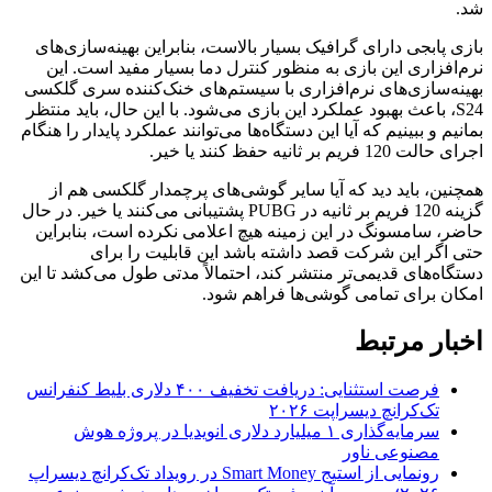
شد.
بازی پابجی دارای گرافیک بسیار بالاست، بنابراین بهینه‌سازی‌های
نرم‌افزاری این بازی به منظور کنترل دما بسیار مفید است. این
بهینه‌سازی‌های نرم‌افزاری با سیستم‌های خنک‌کننده سری گلکسی
S24، باعث بهبود عملکرد این بازی می‌شود. با این حال، باید منتظر
بمانیم و ببینیم که آیا این دستگاه‌ها می‌توانند عملکرد پایدار را هنگام
اجرای حالت 120 فریم بر ثانیه حفظ کنند یا خیر.
همچنین، باید دید که آیا سایر گوشی‌های پرچمدار گلکسی هم از
گزینه 120 فریم بر ثانیه در PUBG پشتیبانی می‌کنند یا خیر. در حال
حاضر، سامسونگ در این زمینه هیچ اعلامی نکرده است، بنابراین
حتی اگر این شرکت قصد داشته باشد این قابلیت را برای
دستگاه‌های قدیمی‌تر منتشر کند، احتمالاً مدتی طول می‌کشد تا این
امکان برای تمامی گوشی‌ها فراهم شود.
اخبار مرتبط
فرصت استثنایی: دریافت تخفیف ۴۰۰ دلاری بلیط کنفرانس
تک‌کرانچ دیسراپت ۲۰۲۶
سرمایه‌گذاری ۱ میلیارد دلاری انویدیا در پروژه هوش
مصنوعی ناور
رونمایی از استیج Smart Money در رویداد تک‌کرانچ دیسراپ