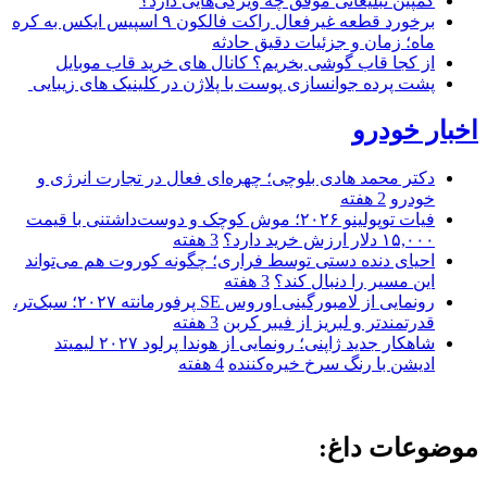
کمپین تبلیغاتی موفق چه ویژگی‌هایی دارد؟
برخورد قطعه غیرفعال راکت فالکون ۹ اسپیس ایکس به کره
ماه؛ زمان و جزئیات دقیق حادثه
از کجا قاب گوشی بخریم؟ کانال های خرید قاب موبایل
پشت پرده جوانسازی پوست با پلاژن در کلینیک های زیبایی
اخبار خودرو
دکتر محمد هادی بلوچی؛ چهره‌ای فعال در تجارت انرژی و
خودرو
2 هفته
فیات توپولینو ۲۰۲۶؛ موش کوچک و دوست‌داشتنی با قیمت
۱۵,۰۰۰ دلار ارزش خرید دارد؟
3 هفته
احیای دنده دستی توسط فراری؛ چگونه کوروت هم می‌تواند
این مسیر را دنبال کند؟
3 هفته
رونمایی از لامبورگینی اوروس SE پرفورمانته ۲۰۲۷؛ سبک‌تر،
قدرتمندتر و لبریز از فیبر کربن
3 هفته
شاهکار جدید ژاپنی؛ رونمایی از هوندا پرلود ۲۰۲۷ لیمیتد
ادیشن با رنگ سرخ خیره‌کننده
4 هفته
موضوعات داغ: