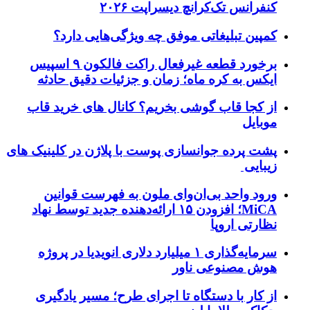
کنفرانس تک‌کرانچ دیسراپت ۲۰۲۶
کمپین تبلیغاتی موفق چه ویژگی‌هایی دارد؟
برخورد قطعه غیرفعال راکت فالکون ۹ اسپیس
ایکس به کره ماه؛ زمان و جزئیات دقیق حادثه
از کجا قاب گوشی بخریم؟ کانال های خرید قاب
موبایل
پشت پرده جوانسازی پوست با پلاژن در کلینیک های
زیبایی
ورود واحد بی‌ان‌وای ملون به فهرست قوانین
MiCA؛ افزودن ۱۵ ارائه‌دهنده جدید توسط نهاد
نظارتی اروپا
سرمایه‌گذاری ۱ میلیارد دلاری انویدیا در پروژه
هوش مصنوعی ناور
از کار با دستگاه تا اجرای طرح؛ مسیر یادگیری