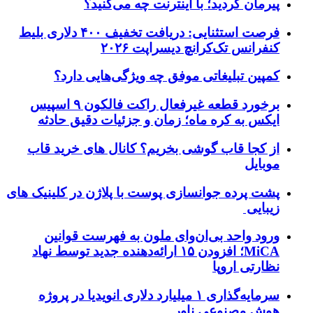
پیرمان کردید؛ با اینترنت چه می‌کنید؟
فرصت استثنایی: دریافت تخفیف ۴۰۰ دلاری بلیط
کنفرانس تک‌کرانچ دیسراپت ۲۰۲۶
کمپین تبلیغاتی موفق چه ویژگی‌هایی دارد؟
برخورد قطعه غیرفعال راکت فالکون ۹ اسپیس
ایکس به کره ماه؛ زمان و جزئیات دقیق حادثه
از کجا قاب گوشی بخریم؟ کانال های خرید قاب
موبایل
پشت پرده جوانسازی پوست با پلاژن در کلینیک های
زیبایی
ورود واحد بی‌ان‌وای ملون به فهرست قوانین
MiCA؛ افزودن ۱۵ ارائه‌دهنده جدید توسط نهاد
نظارتی اروپا
سرمایه‌گذاری ۱ میلیارد دلاری انویدیا در پروژه
هوش مصنوعی ناور