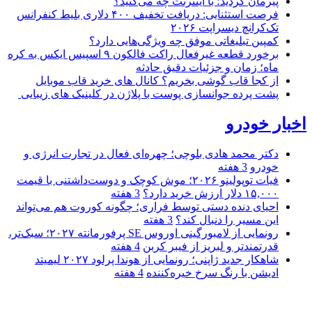
پیرمان کردید؛ با اینترنت چه می‌کنید؟
فرصت استثنایی: دریافت تخفیف ۴۰۰ دلاری بلیط کنفرانس
تک‌کرانچ دیسراپت ۲۰۲۶
کمپین تبلیغاتی موفق چه ویژگی‌هایی دارد؟
برخورد قطعه غیرفعال راکت فالکون ۹ اسپیس ایکس به کره
ماه؛ زمان و جزئیات دقیق حادثه
از کجا قاب گوشی بخریم؟ کانال های خرید قاب موبایل
پشت پرده جوانسازی پوست با پلاژن در کلینیک های زیبایی
اخبار خودرو
دکتر محمد هادی بلوچی؛ چهره‌ای فعال در تجارت انرژی و
خودرو
3 هفته
فیات توپولینو ۲۰۲۶؛ موش کوچک و دوست‌داشتنی با قیمت
۱۵,۰۰۰ دلار ارزش خرید دارد؟
3 هفته
احیای دنده دستی توسط فراری؛ چگونه کوروت هم می‌تواند
این مسیر را دنبال کند؟
3 هفته
رونمایی از لامبورگینی اوروس SE پرفورمانته ۲۰۲۷؛ سبک‌تر،
قدرتمندتر و لبریز از فیبر کربن
4 هفته
شاهکار جدید ژاپنی؛ رونمایی از هوندا پرلود ۲۰۲۷ لیمیتد
ادیشن با رنگ سرخ خیره‌کننده
4 هفته