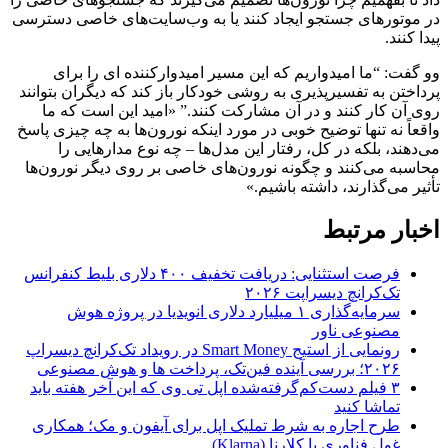
در موتورهای جستجو ایجاد کنند یا به وب‌سایت‌های خاصی دسترسی
پیدا کنند.
وو گفت: “ما امیدواریم که این مسیر امیدوارکننده ای را برای
پرداختن به تفسیرپذیری به روشی خودکار باز کند که دیگران بتوانند
روی آن کار کنند و در آن مشارکت کنند.” «امید این است که ما
واقعاً نه تنها توضیح خوبی در مورد اینکه نورون‌ها به چه چیزی پاسخ
می‌دهند، بلکه در کل، رفتار این مدل‌ها – چه نوع مدارهایی را
محاسبه می‌کنند و چگونه نورون‌های خاصی بر روی دیگر نورون‌ها
تأثیر می‌گذارند، داشته باشیم.»
اخبار مرتبط
فرصت استثنایی: دریافت تخفیف ۴۰۰ دلاری بلیط کنفرانس
تک‌کرانچ دیسراپت ۲۰۲۶
سرمایه‌گذاری ۱ میلیارد دلاری انویدیا در پروژه هوش
مصنوعی ناور
رونمایی از استیج Smart Money در رویداد تک‌کرانچ دیسراپ
۲۰۲۶؛ بررسی آینده فین‌تک، پرداخت‌ ها و هوش مصنوعی
۳ فیلم دست‌کم‌گرفته‌شده اپل تی وی که این آخر هفته باید
تماشا کنید
طرح اجاره به شرط تملیک اپل برای آیفون و مک؛ همکاری
غول فناوری با کلارنا (Klarna)