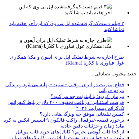
۳ فیلم دست‌کم‌گرفته‌شده اپل تی وی که این آخر هفته باید
تماشا کنید
طرح اجاره به شرط تملیک اپل برای آیفون و مک؛ همکاری
غول فناوری با کلارنا (Klarna)
جدید
محبوب
تصادفی
قطع اینترنت در ایران؛ وقتی «امنیت» بهانه می‌شود و زندگی
مردم قربانی
پیرمان کردید؛ با اینترنت چه می‌کنید؟
فرصت استثنایی: دریافت تخفیف ۴۰۰ دلاری بلیط کنفرانس
تک‌کرانچ دیسراپت ۲۰۲۶
کمپین تبلیغاتی موفق چه ویژگی‌هایی دارد؟
برخورد قطعه غیرفعال راکت فالکون ۹ اسپیس ایکس به کره
ماه؛ زمان و جزئیات دقیق حادثه
از کجا قاب گوشی بخریم؟ کانال های خرید قاب موبایل
پشت پرده جوانسازی پوست با پلاژن در کلینیک های زیبایی