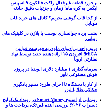
برخورد قطعه غیرفعال راکت فالکون ۹ اسپیس
ایکس به کره ماه؛ زمان و جزئیات دقیق حادثه
از کجا قاب گوشی بخریم؟ کانال های خرید قاب
موبایل
پشت پرده جوانسازی پوست با پلاژن در کلینیک های
زیبایی
ورود واحد بی‌ان‌وای ملون به فهرست قوانین
MiCA؛ افزودن ۱۵ ارائه‌دهنده جدید توسط نهاد
نظارتی اروپا
سرمایه‌گذاری ۱ میلیارد دلاری انویدیا در پروژه
هوش مصنوعی ناور
از کار با دستگاه تا اجرای طرح؛ مسیر یادگیری
حکاکی طلا با لیزر
رونمایی از استیج Smart Money در رویداد تک‌کرانچ
دیسراپ ۲۰۲۶؛ بررسی آینده فین‌تک، پرداخت‌ ها و