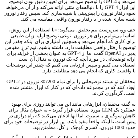
می‌دهد و GPT-4 را توضیح می‌دهد. برای تعیین دقیق بودن توضیح،
این ابزار GPT-4 را با دنباله‌های متنی ارائه می‌کند و از آن می‌خواهد
نحوه رفتار نورون را پیش‌بینی یا شبیه‌سازی کند. سپس رفتار نورون
شبیه سازی شده را با رفتار نورون واقعی مقایسه می کند.
جف وو، سرپرست تیم تحقیق، می‌گوید: «با استفاده از این روش،
اساساً می‌توانیم برای هر نورون، نوعی توضیح اولیه زبان طبیعی
برای کاری که انجام می‌دهد و همچنین امتیازی برای اینکه چقدر این
توضیح با رفتار واقعی مطابقت دارد، داشته باشیم. تیم تراز مقیاس
پذیر در OpenAI گفت. ما از GPT-4 به عنوان بخشی از فرآیند برای
ارائه توضیحاتی در مورد آنچه که یک نورون به دنبال آن است
استفاده می کنیم و سپس ارزیابی می کنیم که چقدر این توضیحات
با واقعیت کاری که انجام می دهد مطابقت دارد.
محققان توانستند توضیحاتی را برای تمام 307200 نورون در GPT-2
ایجاد کنند که در مجموعه داده‌ای که در کنار کد ابزار منتشر شده
است، گردآوری کردند.
به گفته محققان، ابزارهایی مانند این می توانند روزی برای بهبود
عملکرد یک LLM مورد استفاده قرار گیرند – به عنوان مثال برای
کاهش سوگیری یا سمیت. اما آنها اذعان می‌کنند که راه درازی در
پیش است تا اینکه واقعاً مفید باشد. این ابزار در توضیحات خود برای
حدود 1000 نورون، کسری کوچک از کل، مطمئن بود.