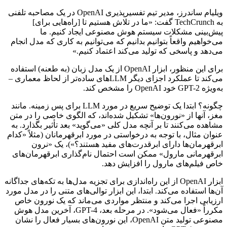
ویلیام ساندرز، مدیر تیم تفسیرپذیری OpenAI در یک مصاحبه تلفنی
به TechCrunch گفت: «ما در تلاش هستیم تا [راه‌هایی برای]
پیش‌بینی مشکلات سیستم هوش مصنوعی ایجاد کنیم. ما
می‌خواهیم واقعاً بتوانیم بدانیم که می‌توانیم به کاری که مدل انجام
می‌دهد و پاسخی که تولید می‌کند اعتماد کنیم.»
برای این منظور، ابزار OpenAI از یک مدل زبان (به طعنه) استفاده
می‌کند تا عملکرد اجزای دیگر LLM‌های ساده‌تر از لحاظ معماری –
به‌ویژه GPT-2 خود OpenAI را مشخص کند.
چگونه؟ ابتدا یک توضیح سریع در مورد LLM برای پس زمینه. مانند
مغز، آنها از «نورون‌ها» تشکیل شده‌اند، که الگوی خاصی را در متن
مشاهده می‌کنند تا بر آنچه مدل کلی «می‌گوید» بعد تأثیر بگذارد. به
عنوان مثال، با توجه به درخواستی در مورد ابرقهرمانان (مثلاً «کدام
ابرقهرمان‌ها دارای ابرقدرت‌های مفید هستند؟»)، یک «نرون
ابرقهرمانی مارول» ممکن است احتمال نام‌گذاری ابرقهرمان‌های
خاص فیلم‌های مارول را افزایش دهد.
ابزار OpenAI از این راه‌اندازی برای تجزیه مدل‌ها به تکه‌های جداگانه
آن‌ها استفاده می‌کند. ابتدا، این ابزار توالی‌های متنی را در مدل مورد
ارزیابی اجرا می‌کند و منتظر مواردی می‌ماند که یک نورون خاص
مکرراً «فعال می‌شود». در مرحله بعد، GPT-4، آخرین مدل هوش
مصنوعی تولید متن OpenAI، این نورون‌های بسیار فعال را نشان