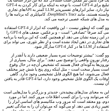
یک فرد بدبین نیز ممکن است استدلال کند که این ابزار اساساً یک
تبلیغ برای GPT-4 است، با توجه به اینکه برای کار کردن به GPT-4
نیاز دارد. سایر ابزارهای تفسیرپذیر LLM کمتر به APIهای تجاری
وابسته هستند، مانند DeepMind’s Tracr، کامپایلری که برنامه ها را
به مدل های شبکه عصبی ترجمه می کند.
وو گفت که اینطور نیست – این واقعیت که ابزار از GPT-4 استفاده
می کند صرفاً “تصادفی” است – و برعکس، ضعف های GPT-4 را
در این زمینه نشان می دهد. او همچنین گفت که این برنامه با برنامه
های تجاری در ذهن ایجاد نشده است و از نظر تئوری، می تواند برای
استفاده از LLM ها در کنار GPT-4 سازگار شود.
وو گفت: “بیشتر توضیحات نمره بسیار ضعیفی دارند یا آنقدر از
رفتار نورون واقعی را توضیح نمی دهند.” برای مثال، بسیاری از
نورون‌ها به‌گونه‌ای فعال هستند که تشخیص آن‌چه در حال وقوع
است بسیار سخت است – مثل اینکه روی پنج یا شش چیز مختلف
فعال می‌شوند، اما هیچ الگوی قابل تشخیصی وجود ندارد. گاهی
اوقات یک الگوی قابل تشخیص وجود دارد، اما GPT-4 قادر به یافتن
آن نیست.
این به معنای مدل‌های پیچیده‌تر، جدیدتر و بزرگ‌تر یا مدل‌هایی است
که می‌توانند وب را برای کسب اطلاعات مرور کنند. اما در مورد
دوم، وو معتقد است که مرور وب مکانیسم های اساسی ابزار را
تغییر زیادی نمی دهد. او می‌گوید که می‌توان آن را به سادگی تغییر
داد تا بفهمیم چرا نورون‌ها تصمیم می‌گیرند که جستجوهای خاصی را