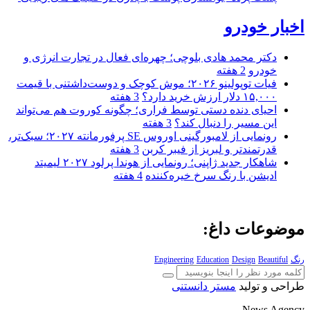
اخبار خودرو
دکتر محمد هادی بلوچی؛ چهره‌ای فعال در تجارت انرژی و
خودرو
2 هفته
فیات توپولینو ۲۰۲۶؛ موش کوچک و دوست‌داشتنی با قیمت
۱۵,۰۰۰ دلار ارزش خرید دارد؟
3 هفته
احیای دنده دستی توسط فراری؛ چگونه کوروت هم می‌تواند
این مسیر را دنبال کند؟
3 هفته
رونمایی از لامبورگینی اوروس SE پرفورمانته ۲۰۲۷؛ سبک‌تر،
قدرتمندتر و لبریز از فیبر کربن
3 هفته
شاهکار جدید ژاپنی؛ رونمایی از هوندا پرلود ۲۰۲۷ لیمیتد
ادیشن با رنگ سرخ خیره‌کننده
4 هفته
موضوعات داغ:
رنگ
Beautiful
Design
Education
Engineering
طراحی و تولید
مستر دانستنی
News Agency