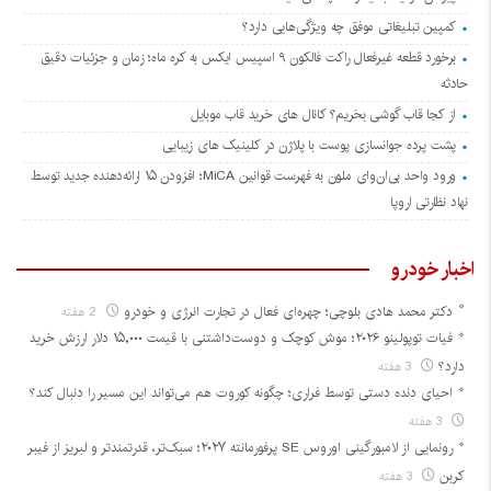
کمپین تبلیغاتی موفق چه ویژگی‌هایی دارد؟
برخورد قطعه غیرفعال راکت فالکون ۹ اسپیس ایکس به کره ماه؛ زمان و جزئیات دقیق
حادثه
از کجا قاب گوشی بخریم؟ کانال های خرید قاب موبایل
پشت پرده جوانسازی پوست با پلاژن در کلینیک های زیبایی
ورود واحد بی‌ان‌وای ملون به فهرست قوانین MiCA؛ افزودن ۱۵ ارائه‌دهنده جدید توسط
نهاد نظارتی اروپا
اخبار خودرو
دکتر محمد هادی بلوچی؛ چهره‌ای فعال در تجارت انرژی و خودرو
2 هفته
فیات توپولینو ۲۰۲۶؛ موش کوچک و دوست‌داشتنی با قیمت ۱۵,۰۰۰ دلار ارزش خرید
دارد؟
3 هفته
احیای دنده دستی توسط فراری؛ چگونه کوروت هم می‌تواند این مسیر را دنبال کند؟
3 هفته
رونمایی از لامبورگینی اوروس SE پرفورمانته ۲۰۲۷؛ سبک‌تر، قدرتمندتر و لبریز از فیبر
کربن
3 هفته