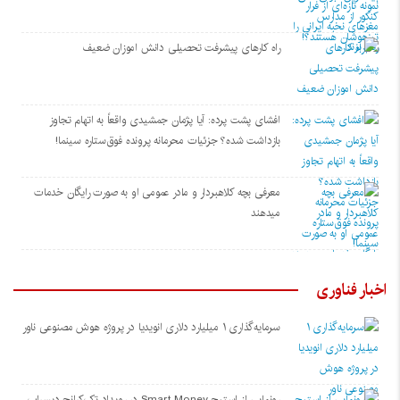
راه کارهای پیشرفت تحصیلی دانش اموزان ضعیف
افشای پشت پرده: آیا پژمان جمشیدی واقعاً به اتهام تجاوز
بازداشت شده؟ جزئیات محرمانه پرونده فوق‌ستاره سینما!
معرفی بچه کلاهبردار و مادر عمومی او به صورت رایگان خدمات
میدهند
اخبار فناوری
سرمایه‌گذاری ۱ میلیارد دلاری انویدیا در پروژه هوش مصنوعی ناور
رونمایی از استیج Smart Money در رویداد تک‌کرانچ دیسراپ