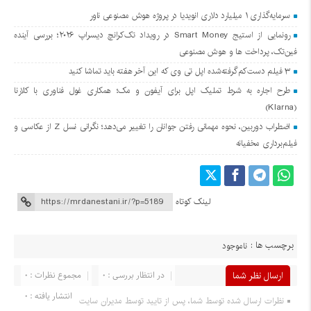
سرمایه‌گذاری ۱ میلیارد دلاری انویدیا در پروژه هوش مصنوعی ناور
رونمایی از استیج Smart Money در رویداد تک‌کرانچ دیسراپ ۲۰۲۶؛ بررسی آینده
فین‌تک، پرداخت‌ ها و هوش مصنوعی
۳ فیلم دست‌کم‌گرفته‌شده اپل تی وی که این آخر هفته باید تماشا کنید
طرح اجاره به شرط تملیک اپل برای آیفون و مک؛ همکاری غول فناوری با کلارنا
(Klarna)
اضطراب دوربین، نحوه مهمانی رفتن جوانان را تغییر می‌دهد؛ نگرانی نسل Z از عکاسی و
فیلم‌برداری مخفیانه
لینک کوتاه
برچسب ها :
ناموجود
ارسال نظر شما
در انتظار بررسی : 0
مجموع نظرات : 0
انتشار یافته : 0
نظرات ارسال شده توسط شما، پس از تایید توسط مدیران سایت