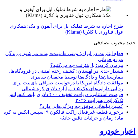
طرح اجاره به شرط تملیک اپل برای آیفون و مک؛ همکاری
غول فناوری با کلارنا (Klarna)
جدید
محبوب
تصادفی
قطع اینترنت در ایران؛ وقتی «امنیت» بهانه می‌شود و زندگی
مردم قربانی
پیرمان کردید؛ با اینترنت چه می‌کنید؟
هشدار جدی در لهستان؛ کشف رخنه امنیتی در فرودگاه‌ها،
بیمارستان‌ها و دادگاه‌ها توسط محققان سایبری
موافقت دادگاه آمریکا با درخواست صرافی بای‌بیت برای
ردیابی دارایی‌های هک ۱.۵ میلیارد دلاری کره شمالی
فرصت استثنایی: دریافت تخفیف ۴۰۰ دلاری بلیط کنفرانس
تک‌کرانچ دیسراپت ۲۰۲۶
کمپین تبلیغاتی موفق چه ویژگی‌هایی دارد؟
برخورد قطعه غیرفعال راکت فالکون ۹ اسپیس ایکس به کره
ماه؛ زمان و جزئیات دقیق حادثه
اخبار خودرو