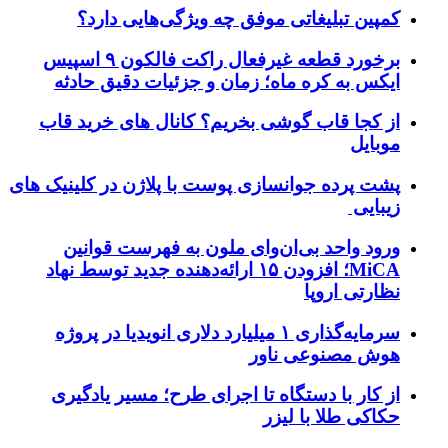
کمپین تبلیغاتی موفق چه ویژگی‌هایی دارد؟
برخورد قطعه غیرفعال راکت فالکون ۹ اسپیس
ایکس به کره ماه؛ زمان و جزئیات دقیق حادثه
از کجا قاب گوشی بخریم؟ کانال های خرید قاب
موبایل
پشت پرده جوانسازی پوست با پلاژن در کلینیک های
زیبایی
ورود واحد بی‌ان‌وای ملون به فهرست قوانین
MiCA؛ افزودن ۱۵ ارائه‌دهنده جدید توسط نهاد
نظارتی اروپا
سرمایه‌گذاری ۱ میلیارد دلاری انویدیا در پروژه
هوش مصنوعی ناور
از کار با دستگاه تا اجرای طرح؛ مسیر یادگیری
حکاکی طلا با لیزر