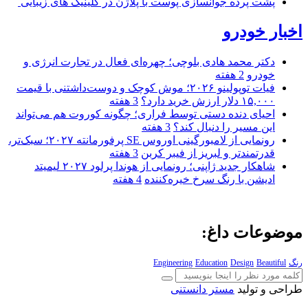
پشت پرده جوانسازی پوست با پلاژن در کلینیک های زیبایی
اخبار خودرو
دکتر محمد هادی بلوچی؛ چهره‌ای فعال در تجارت انرژی و
خودرو
2 هفته
فیات توپولینو ۲۰۲۶؛ موش کوچک و دوست‌داشتنی با قیمت
۱۵,۰۰۰ دلار ارزش خرید دارد؟
3 هفته
احیای دنده دستی توسط فراری؛ چگونه کوروت هم می‌تواند
این مسیر را دنبال کند؟
3 هفته
رونمایی از لامبورگینی اوروس SE پرفورمانته ۲۰۲۷؛ سبک‌تر،
قدرتمندتر و لبریز از فیبر کربن
3 هفته
شاهکار جدید ژاپنی؛ رونمایی از هوندا پرلود ۲۰۲۷ لیمیتد
ادیشن با رنگ سرخ خیره‌کننده
4 هفته
موضوعات داغ:
رنگ
Beautiful
Design
Education
Engineering
طراحی و تولید
مستر دانستنی