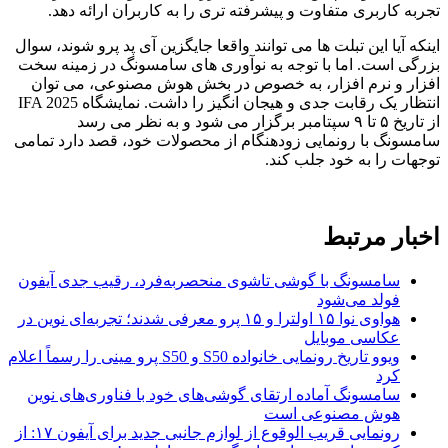
تجربه کاربری متفاوت و پیشرفته تری را به کاربران ارائه دهد.
اینکه آیا این تبلت ها می توانند واقعا جایگزین آی پد پرو شوند، سوال
بزرگی است. اما با توجه به نوآوری های سامسونگ در زمینه سخت
افزار و نرم افزار، به خصوص در بخش هوش مصنوعی، می توان
انتظار یک رقابت جدی و هیجان انگیز را داشت. نمایشگاه IFA 2025
از تاریخ ۵ تا ۹ سپتامبر برگزار می شود و به نظر می رسد
سامسونگ با رونمایی زودهنگام از محصولات خود، قصد دارد تمامی
توجهات را به خود جلب کند.
اخبار مرتبط
سامسونگ با گوشی تاشوی منحصربه‌فرد، رقیب جدی آیفون
فولد می‌شود
هواوی نوا ۱۵ اولترا و ۱۵ پرو معرفی شدند؛ تجربه‌ای نوین در
عکاسی موبایل
ویوو تاریخ رونمایی خانواده S50 و S50 پرو مینی را رسماً اعلام
کرد
سامسونگ آماده ارتقای گوشی‌های خود با فناوری‌های نوین
هوش مصنوعی است
رونمایی قریب الوقوع از لوازم جانبی جدید برای آیفون ۱۷: از