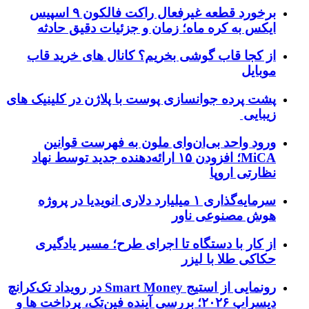
برخورد قطعه غیرفعال راکت فالکون ۹ اسپیس
ایکس به کره ماه؛ زمان و جزئیات دقیق حادثه
از کجا قاب گوشی بخریم؟ کانال های خرید قاب
موبایل
پشت پرده جوانسازی پوست با پلاژن در کلینیک های
زیبایی
ورود واحد بی‌ان‌وای ملون به فهرست قوانین
MiCA؛ افزودن ۱۵ ارائه‌دهنده جدید توسط نهاد
نظارتی اروپا
سرمایه‌گذاری ۱ میلیارد دلاری انویدیا در پروژه
هوش مصنوعی ناور
از کار با دستگاه تا اجرای طرح؛ مسیر یادگیری
حکاکی طلا با لیزر
رونمایی از استیج Smart Money در رویداد تک‌کرانچ
دیسراپ ۲۰۲۶؛ بررسی آینده فین‌تک، پرداخت‌ ها و