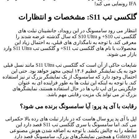
گلکسی تب S11: مشخصات و انتظارات
انتظار می رود سامسونگ در این رویداد، جانشینان تبلت های
گلکسی تب S10+ و S10 Ultra که سال گذشته عرضه شدند را
معرفی کند. با توجه به نامگذاری های قبلی، به احتمال زیاد این
محصولات با نام های گلکسی تب S11+ و گلکسی تب S11 Ultra وارد
بازار می شوند.
شایعات حاکی از آن است که گلکسی تب S11 Ultra مانند نسل قبلی
خود به یک نمایشگر عظیم ۱۴.۶ اینچی مجهز خواهد بود. حتی این
احتمال وجود دارد که سامسونگ از یک نمایشگر بزرگ تر نیز استفاده
کند. با توجه به اینکه این تبلت ها به طور فزاینده ای به عنوان
جایگزینی برای لپ تاپ ها در حال استفاده هستند، نمایشگرهای
بزرگ تر می تواند یک مزیت رقابتی مهم باشد.
رقابت با آی پد پرو: آیا سامسونگ برنده می شود؟
اپل با آی پد پرو سال هاست که در بازار تبلت های رده بالا حکمرانی
می کند. اما سامسونگ با سری گلکسی تب S11 قصد دارد این
سلطه را به چالش بکشد. با توجه به اضافه شدن هوش مصنوعی
Galaxy AI و همچنین نمایشگرهای بزرگ، سامسونگ قصد دارد