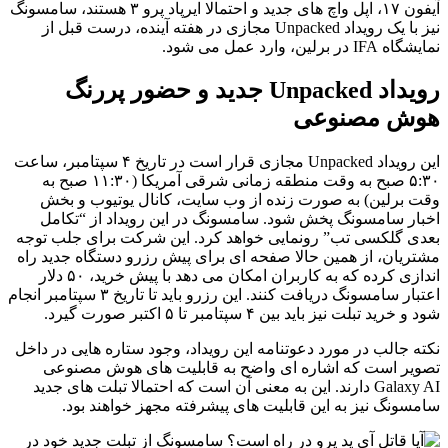
آیفون ۱۷، اپل واچ های جدید و احتمالا ایرپاد پرو ۳ هستند، سامسونگ
نیز با یک رویداد Unpacked مجازی در هفته آینده، درست قبل از
نمایشگاه IFA در برلین، وارد عمل می شود.
رویداد Unpacked جدید و حضور پررنگ
هوش مصنوعی
این رویداد Unpacked مجازی قرار است در تاریخ ۴ سپتامبر، ساعت
۵:۳۰ صبح به وقت منطقه زمانی شرقی آمریکا (۱۱:۳۰ صبح به
وقت برلین) به صورت زنده از وب سایت، کانال یوتیوب و بخش
اخبار سامسونگ پخش شود. سامسونگ در این رویداد از “تکامل
بعدی گلکسی تب” رونمایی خواهد کرد. این شرکت برای جلب توجه
مشتریان، از همین حالا صفحه ای برای پیش رزرو دستگاه جدید راه
اندازی کرده که به کاربران امکان می دهد با پیش خرید، ۵۰ دلار
اعتبار سامسونگ دریافت کنند. این رزرو باید تا تاریخ ۳ سپتامبر انجام
شود و خرید تبلت نیز باید بین ۴ سپتامبر تا ۵ اکتبر صورت گیرد.
نکته جالب در مورد دعوتنامه این رویداد، وجود ستاره هایی در داخل
تصویر است که اشاره ای واضح به قابلیت های هوش مصنوعی
Galaxy AI دارند. این به معنی آن است که احتمالا تبلت های جدید
سامسونگ نیز به این قابلیت های پیشرفته مجهز خواهند بود.