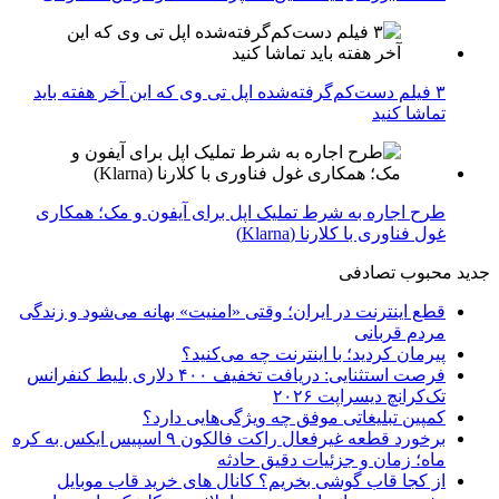
۳ فیلم دست‌کم‌گرفته‌شده اپل تی وی که این آخر هفته باید
تماشا کنید
طرح اجاره به شرط تملیک اپل برای آیفون و مک؛ همکاری
غول فناوری با کلارنا (Klarna)
جدید
محبوب
تصادفی
قطع اینترنت در ایران؛ وقتی «امنیت» بهانه می‌شود و زندگی
مردم قربانی
پیرمان کردید؛ با اینترنت چه می‌کنید؟
فرصت استثنایی: دریافت تخفیف ۴۰۰ دلاری بلیط کنفرانس
تک‌کرانچ دیسراپت ۲۰۲۶
کمپین تبلیغاتی موفق چه ویژگی‌هایی دارد؟
برخورد قطعه غیرفعال راکت فالکون ۹ اسپیس ایکس به کره
ماه؛ زمان و جزئیات دقیق حادثه
از کجا قاب گوشی بخریم؟ کانال های خرید قاب موبایل