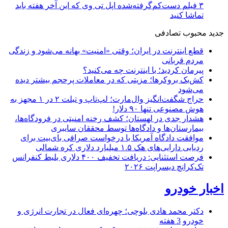
۳ فیلم دست‌کم‌گرفته‌شده اپل تی وی که این آخر هفته باید
تماشا کنید
جدید
محبوب
تصادفی
قطع اینترنت در ایران؛ وقتی «امنیت» بهانه می‌شود و زندگی
مردم قربانی
پیرمان کردید؛ با اینترنت چه می‌کنید؟
کش‌بک بروکرها؛ مزیتی که در معاملات پرحجم بیشتر دیده
می‌شود
حراج شگفت‌انگیز وال‌مارت؛ لپ‌تاپ و تبلت ۲ در ۱ مجهز به
هوش مصنوعی تنها ۹۰ دلار!
هشدار جدی در لهستان؛ کشف رخنه امنیتی در فرودگاه‌ها،
بیمارستان‌ها و دادگاه‌ها توسط محققان سایبری
موافقت دادگاه آمریکا با درخواست صرافی بای‌بیت برای
ردیابی دارایی‌های هک ۱.۵ میلیارد دلاری کره شمالی
فرصت استثنایی: دریافت تخفیف ۴۰۰ دلاری بلیط کنفرانس
تک‌کرانچ دیسراپت ۲۰۲۶
اخبار خودرو
دکتر محمد هادی بلوچی؛ چهره‌ای فعال در تجارت انرژی و
خودرو
3 هفته