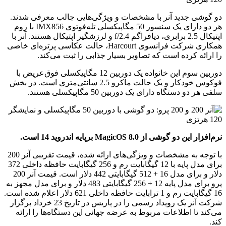
دو گوشی جدید آنر با مشخصات و ویژگی‌هایی جالب معرفی شدند.
هر دو دارای یک سنسور 50 مگاپیکسلی تله‌فوتوی IMX856 با زوم
اپتیکال 2.5 برابری، دیافراگم f/2.4 و لرزشگیر اپتیکال هستند. آنر با
همکاری شرکت فرانسوی Harcourt، حالت عکاسی پرتره‌ای خاصی
را ارائه کرده است که تصاویر بسیار جذابی را ثبت می‌کند.
دوربین سوم این خانواده یک دوربین 12 مگاپیکسلی فوق‌عریض با
فوکوس خودکار و یک حالت ماکرو 2.5 سانتی‌متری است. در بخش
سلفی هر دو دستگاه دارای یک دوربین 50 مگاپیکسلی هستند.
نرم‌افزار این دو گوشی از MagicOS 8.0 برپایه اندروید 14 است.
با توجه به مشخصات و ویژگی‌های ارائه شده، قیمت تقریبی آنر 200
برای مدل پایه با 12 گیگابایت رم و 256 گیگابایت حافظه داخلی 372
دلار و برای مدل 16 + 512 گیگابایتی 442 دلار است. قیمت آنر 200
پرو برای مدل پایه 12 + 256 گیگابایتی 483 دلار و برای مدل مجهز به
16 گیگابایت رم و 1 ترابایت حافظه داخلی 621 دلار اعلام شده است.
شرکت آنر یک رویداد رسمی را در پاریس در تاریخ 23 خرداد برگزار
می‌کند تا اطلاعات مربوط به عرضه جهانی این دستگاه‌ها را ارائه
کند.