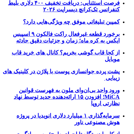
فرصت استثنایی: دریافت تخفیف ۴۰۰ دلاری بلیط
کنفرانس تک‌کرانچ دیسراپت ۲۰۲۶
کمپین تبلیغاتی موفق چه ویژگی‌هایی دارد؟
برخورد قطعه غیرفعال راکت فالکون ۹ اسپیس
ایکس به کره ماه؛ زمان و جزئیات دقیق حادثه
از کجا قاب گوشی بخریم؟ کانال های خرید قاب
موبایل
پشت پرده جوانسازی پوست با پلاژن در کلینیک های
زیبایی
ورود واحد بی‌ان‌وای ملون به فهرست قوانین
MiCA؛ افزودن ۱۵ ارائه‌دهنده جدید توسط نهاد
نظارتی اروپا
سرمایه‌گذاری ۱ میلیارد دلاری انویدیا در پروژه
هوش مصنوعی ناور