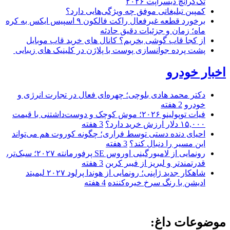
تک‌کرانچ دیسراپت ۲۰۲۶
کمپین تبلیغاتی موفق چه ویژگی‌هایی دارد؟
برخورد قطعه غیرفعال راکت فالکون ۹ اسپیس ایکس به کره
ماه؛ زمان و جزئیات دقیق حادثه
از کجا قاب گوشی بخریم؟ کانال های خرید قاب موبایل
پشت پرده جوانسازی پوست با پلاژن در کلینیک های زیبایی
اخبار خودرو
دکتر محمد هادی بلوچی؛ چهره‌ای فعال در تجارت انرژی و
خودرو
2 هفته
فیات توپولینو ۲۰۲۶؛ موش کوچک و دوست‌داشتنی با قیمت
۱۵,۰۰۰ دلار ارزش خرید دارد؟
3 هفته
احیای دنده دستی توسط فراری؛ چگونه کوروت هم می‌تواند
این مسیر را دنبال کند؟
3 هفته
رونمایی از لامبورگینی اوروس SE پرفورمانته ۲۰۲۷؛ سبک‌تر،
قدرتمندتر و لبریز از فیبر کربن
3 هفته
شاهکار جدید ژاپنی؛ رونمایی از هوندا پرلود ۲۰۲۷ لیمیتد
ادیشن با رنگ سرخ خیره‌کننده
4 هفته
موضوعات داغ: