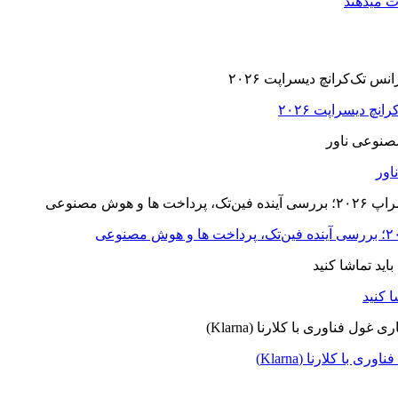
ت میدهند
ا کلارنا (Klarna)