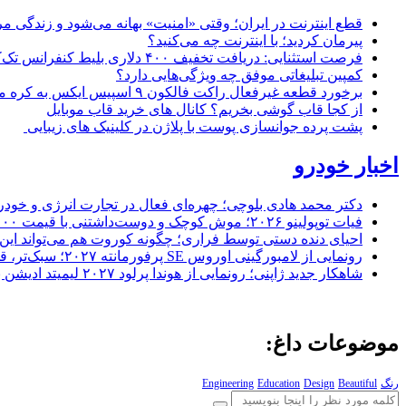
قطع اینترنت در ایران؛ وقتی «امنیت» بهانه می‌شود و زندگی مر
پیرمان کردید؛ با اینترنت چه می‌کنید؟
فرصت استثنایی: دریافت تخفیف ۴۰۰ دلاری بلیط کنفرانس تک‌کرانچ دیسراپت ۲۰۲۶
کمپین تبلیغاتی موفق چه ویژگی‌هایی دارد؟
برخورد قطعه غیرفعال راکت فالکون ۹ اسپیس ایکس به کره ماه؛ زمان و جزئیات دقیق حادثه
از کجا قاب گوشی بخریم؟ کانال های خرید قاب موبایل
پشت پرده جوانسازی پوست با پلاژن در کلینیک های زیبایی
اخبار خودرو
دکتر محمد هادی بلوچی؛ چهره‌ای فعال در تجارت انرژی و خودر
فیات توپولینو ۲۰۲۶؛ موش کوچک و دوست‌داشتنی با قیمت ۱۵,۰۰۰ دلار ارزش خرید دارد؟
احیای دنده دستی توسط فراری؛ چگونه کوروت هم می‌تواند این 
رونمایی از لامبورگینی اوروس SE پرفورمانته ۲۰۲۷؛ سبک‌تر، قدرتمندتر و لبریز از فیبر کربن
شاهکار جدید ژاپنی؛ رونمایی از هوندا پرلود ۲۰۲۷ لیمیتد ادیشن با رنگ سرخ خیره‌کننده
موضوعات داغ:
رنگ
Beautiful
Design
Education
Engineering