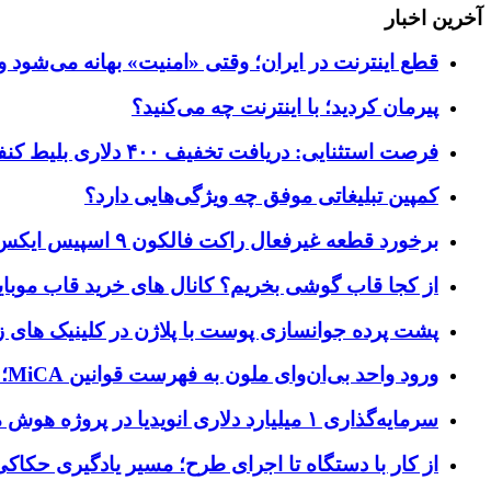
آخرین اخبار
قطع اینترنت در ایران؛ وقتی «امنیت» بهانه می‌شود و
پیرمان کردید؛ با اینترنت چه می‌کنید؟
فرصت استثنایی: دریافت تخفیف ۴۰۰ دلاری بلیط کنفرانس تک‌کرانچ دیسراپت ۲۰۲۶
کمپین تبلیغاتی موفق چه ویژگی‌هایی دارد؟
برخورد قطعه غیرفعال راکت فالکون ۹ اسپیس ایکس به کره ماه؛ زمان و جزئیات دقیق حادثه
از کجا قاب گوشی بخریم؟ کانال های خرید قاب موبای
پشت پرده جوانسازی پوست با پلاژن در کلینیک های ز
ورود واحد بی‌ان‌وای ملون به فهرست قوانین MiCA؛ افزودن ۱۵ ارائه‌دهنده جدید توسط نهاد نظارتی اروپا
سرمایه‌گذاری ۱ میلیارد دلاری انویدیا در پروژه هوش مصنوعی ناور
از کار با دستگاه تا اجرای طرح؛ مسیر یادگیری حکاکی 