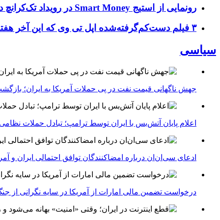
رونمایی از استیج Smart Money در رویداد تک‌کرانچ دیسراپ ۲۰۲۶؛ بررسی آینده فین‌تک، پرداخت‌ ها و هوش مصنوعی
۳ فیلم دست‌کم‌گرفته‌شده اپل تی وی که این آخر هفته باید تماشا کنید
سیاسی
جهش ناگهانی قیمت نفت در پی حملات آمریکا به ایران؛ بازگشت
اعلام پایان آتش‌بس با ایران توسط ترامپ؛ تبادل حملات نظامی
ادعای سی‌ان‌ان درباره امضاکنندگان توافق احتمالی ایران و آمر
درخواست تضمین مالی امارات از آمریکا در سایه نگرانی از جنگ 