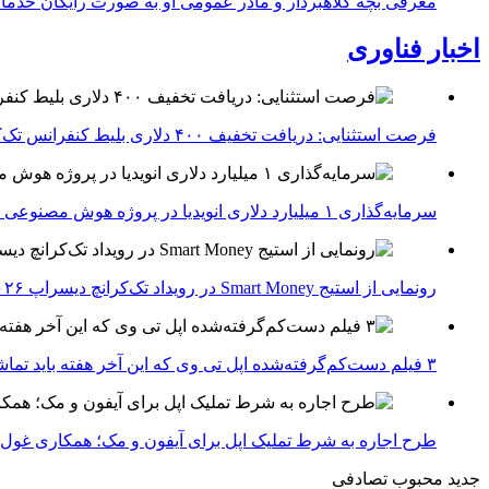
معرفی بچه کلاهبردار و مادر عمومی او به صورت رایگان خدما
اخبار فناوری
فرصت استثنایی: دریافت تخفیف ۴۰۰ دلاری بلیط کنفرانس تک‌کرانچ دیسراپت ۲۰۲۶
سرمایه‌گذاری ۱ میلیارد دلاری انویدیا در پروژه هوش مصنوعی ناور
رونمایی از استیج Smart Money در رویداد تک‌کرانچ دیسراپ ۲۰۲۶؛ بررسی آینده فین‌تک، پرداخت‌ ها و هوش مصنوعی
۳ فیلم دست‌کم‌گرفته‌شده اپل تی وی که این آخر هفته باید تماشا کنید
طرح اجاره به شرط تملیک اپل برای آیفون و مک؛ همکاری غول فناوری ب
جدید
محبوب
تصادفی