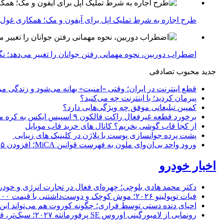
طرح اجاره به شرط تملیک اپل برای آیفون و مک؛ همکاری غول فناوری ب
اضطراب دوربین، نحوه مهمانی رفتن جوانان را تغییر می‌دهد؛ نگرانی نسل Z از عکاسی و فیلم‌
جدید
محبوب
تصادفی
قطع اینترنت در ایران؛ وقتی «امنیت» بهانه می‌شود و زندگی مر
پیرمان کردید؛ با اینترنت چه می‌کنید؟
کمپین تبلیغاتی موفق چه ویژگی‌هایی دارد؟
برخورد قطعه غیرفعال راکت فالکون ۹ اسپیس ایکس به کره ماه؛ زمان و جزئیات دقیق حادثه
از کجا قاب گوشی بخریم؟ کانال های خرید قاب موبایل
پشت پرده جوانسازی پوست با پلاژن در کلینیک های زیبایی
ورود واحد بی‌ان‌وای ملون به فهرست قوانین MiCA؛ افزودن ۱۵ ارائه‌دهنده جدید توسط نهاد نظارتی اروپا
اخبار خودرو
دکتر محمد هادی بلوچی؛ چهره‌ای فعال در تجارت انرژی و خودر
فیات توپولینو ۲۰۲۶؛ موش کوچک و دوست‌داشتنی با قیمت ۱۵,۰۰۰ دلار ارزش خرید دارد؟
احیای دنده دستی توسط فراری؛ چگونه کوروت هم می‌تواند این 
رونمایی از لامبورگینی اوروس SE پرفورمانته ۲۰۲۷؛ سبک‌تر، قدرتمندتر و لبریز از فیبر کربن