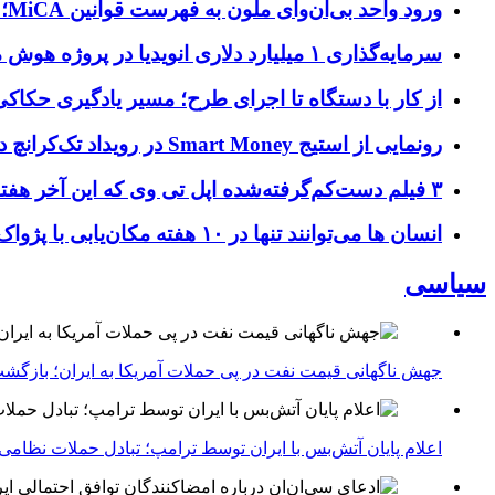
ورود واحد بی‌ان‌وای ملون به فهرست قوانین MiCA؛ افزودن ۱۵ ارائه‌دهنده جدید توسط نهاد نظارتی اروپا
سرمایه‌گذاری ۱ میلیارد دلاری انویدیا در پروژه هوش مصنوعی ناور
از کار با دستگاه تا اجرای طرح؛ مسیر یادگیری حکاکی 
رونمایی از استیج Smart Money در رویداد تک‌کرانچ دیسراپ ۲۰۲۶؛ بررسی آینده فین‌تک، پرداخت‌ ها و هوش مصنوعی
۳ فیلم دست‌کم‌گرفته‌شده اپل تی وی که این آخر هفته باید تماشا کنید
انسان‌ ها می‌توانند تنها در ۱۰ هفته مکان‌یابی با پژواک را بیاموزند؛ کشف بازسیم‌کشی و تغییر ساختار مغز با مکان‌یابی صوتی
سیاسی
جهش ناگهانی قیمت نفت در پی حملات آمریکا به ایران؛ بازگشت
اعلام پایان آتش‌بس با ایران توسط ترامپ؛ تبادل حملات نظامی