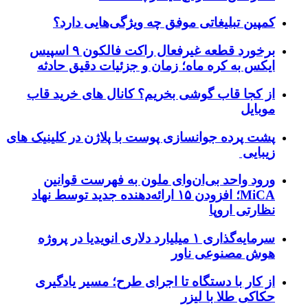
کمپین تبلیغاتی موفق چه ویژگی‌هایی دارد؟
برخورد قطعه غیرفعال راکت فالکون ۹ اسپیس
ایکس به کره ماه؛ زمان و جزئیات دقیق حادثه
از کجا قاب گوشی بخریم؟ کانال های خرید قاب
موبایل
پشت پرده جوانسازی پوست با پلاژن در کلینیک های
زیبایی
ورود واحد بی‌ان‌وای ملون به فهرست قوانین
MiCA؛ افزودن ۱۵ ارائه‌دهنده جدید توسط نهاد
نظارتی اروپا
سرمایه‌گذاری ۱ میلیارد دلاری انویدیا در پروژه
هوش مصنوعی ناور
از کار با دستگاه تا اجرای طرح؛ مسیر یادگیری
حکاکی طلا با لیزر