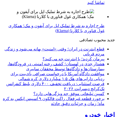
تماشا کنید
طرح اجاره به شرط تملیک اپل برای آیفون و مک؛ همکاری
غول فناوری با کلارنا (Klarna)
جدید
محبوب
تصادفی
قطع اینترنت در ایران؛ وقتی «امنیت» بهانه می‌شود و زندگی
مردم قربانی
پیرمان کردید؛ با اینترنت چه می‌کنید؟
هشدار جدی در لهستان؛ کشف رخنه امنیتی در فرودگاه‌ها،
بیمارستان‌ها و دادگاه‌ها توسط محققان سایبری
موافقت دادگاه آمریکا با درخواست صرافی بای‌بیت برای
ردیابی دارایی‌های هک ۱.۵ میلیارد دلاری کره شمالی
فرصت استثنایی: دریافت تخفیف ۴۰۰ دلاری بلیط کنفرانس
تک‌کرانچ دیسراپت ۲۰۲۶
کمپین تبلیغاتی موفق چه ویژگی‌هایی دارد؟
برخورد قطعه غیرفعال راکت فالکون ۹ اسپیس ایکس به کره
ماه؛ زمان و جزئیات دقیق حادثه
اخبار خودرو